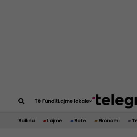
Të Fundit
Lajme lokale
Ballina
Lajme
Botë
Ekonomi
T