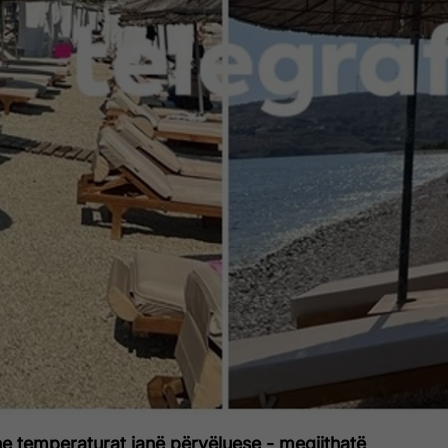
he temperaturat janë përvëluese - megjithatë