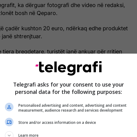
egrafit, ka dërguar fotografi dhe video në redaksi,
zlonët bosh në Qeparo.
një çadër kushton 20 euro, ndërkaq edhe produktet
 janë shtrenjtuar.
tjera bregdetare, turistët janë ankuar për rritjen
ve.
vitin e kaluar mund të gjendeshin edhe me 25 euro,
ga 30 deri në 100 euro për një natë, ndërsa dhomat
Telegrafi asks for your consent to use your
 deri në 500 euro.
personal data for the following purposes:
Personalised advertising and content, advertising and content
t Turistik Shqiptar, Rrahman Kasa, ka thënë të enjten
measurement, audience research and services development
ve me rreth 30 për qind është një fakt i
Store and/or access information on a device
Learn more