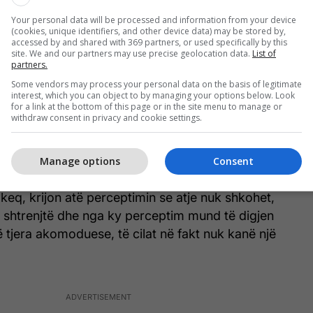
idomos ato plazhet e jugut, kanë një kapacitet
ak se 50% deri më tani, po shkojmë drejt mesit të
Your personal data will be processed and information from your device
(cookies, unique identifiers, and other device data) may be stored by,
jë rritje drastike të çmimeve, e cila varionte nga
accessed by and shared with 369 partners, or used specifically by this
site. We and our partners may use precise geolocation data.
List of
k të rënies së euros dhe për fat të keq vazhduan
partners.
in trend rritës. Nuk mund të rriten çmimet nga viti
Some vendors may process your personal data on the basis of legitimate
ka asnjë lloj kuptimi. E gjitha bota ka ca kritere dhe
interest, which you can object to by managing your options below. Look
for a link at the bottom of this page or in the site menu to manage or
s variojnë nga 5, 6 dhe 8% maksimumi.”, tha ai.
withdraw consent in privacy and cookie settings.
ja e çmimeve ka lënë të pakënaqur edhe turistët e
Manage options
Consent
anë paguar më shumë nga sa u është reklamuar.
 keq, krijon atë perceptimin se atje nuk shkohet,
 shtrenjtë dhe nga ky perceptim mund të digjen
ë tjera akomoduese, të cilat në fakt nuk kanë një
.