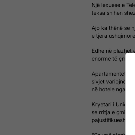
Një lexuese e Tel
teksa shihen she
Ajo ka thënë se 
e tjera ushqimore
Edhe në plazhet e 
enorme të çmime
Apartamentet që 
sivjet variojnë n
në hotele nga 100
Kryetari i Unioni
se rritja e çmime
pajustifikueshëm.