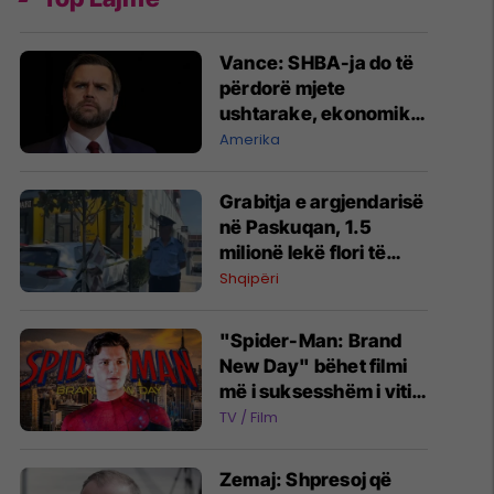
Vance: SHBA-ja do të
përdorë mjete
ushtarake, ekonomike
dhe diplomatike për t'i
Amerika
dhënë fund luftës në
Iran
Grabitja e argjendarisë
në Paskuqan, 1.5
milionë lekë flori të
vjedhura - një nga
Shqipëri
autorët dyshohet se
ishte paraqitur më parë
"Spider-Man: Brand
si klient
New Day" bëhet filmi
më i suksesshëm i vitit
2026 - kalon 1 miliard
TV / Film
euro fitime
Zemaj: Shpresoj që