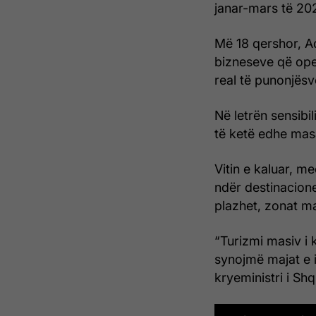
janar-mars të 202
Më 18 qershor, Ad
bizneseve që oper
real të punonjësv
Në letrën sensibil
të ketë edhe ma
Vitin e kaluar, m
ndër destinacione
plazhet, zonat m
“Turizmi masiv i 
synojmë majat e i
kryeministri i Shq