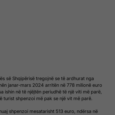
ës së Shqipërisë tregojnë se të ardhurat nga
hën janar-mars 2024 arritën në 778 milionë euro
 ishin në të njëjtën periudhë të një viti më parë,
jë turist shpenzoi më pak se një vit më parë.
 i huaj shpenzoi mesatarisht 513 euro, ndërsa në