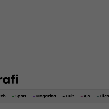
ech
Sport
Magazina
Cult
Ajo
Life