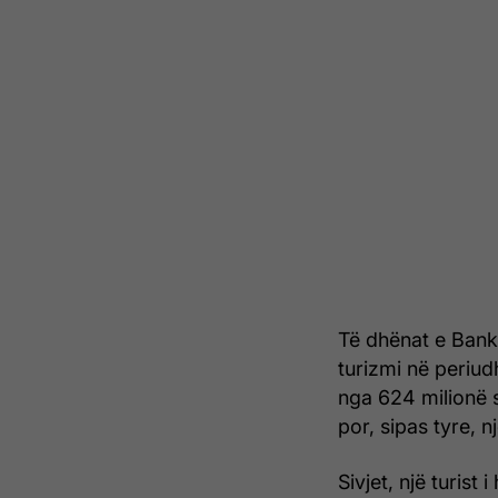
Të dhënat e Bank
turizmi në periud
nga 624 milionë sa
por, sipas tyre, n
Sivjet, një turist