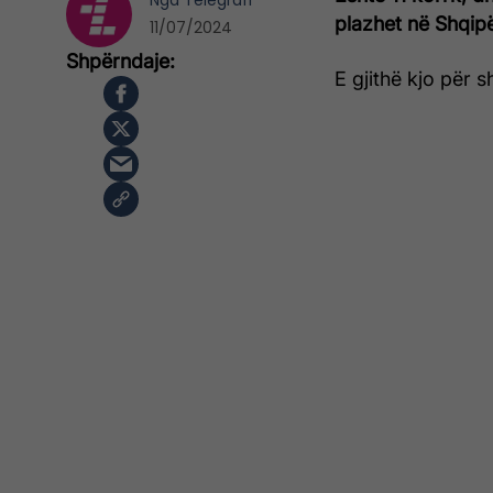
Nga
Telegrafi
plazhet në Shqipë
11/07/2024
E gjithë kjo për 