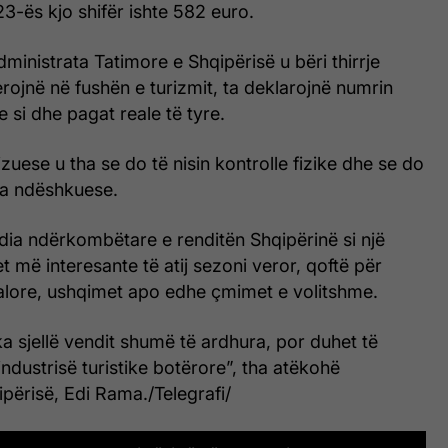
3-ës kjo shifër ishte 582 euro.
ministrata Tatimore e Shqipërisë u bëri thirrje
ojnë në fushën e turizmit, ta deklarojnë numrin
e si dhe pagat reale të tyre.
izuese u tha se do të nisin kontrolle fizike dhe se do
sa ndëshkuese.
edia ndërkombëtare e renditën Shqipërinë si një
t më interesante të atij sezoni veror, qoftë për
alore, ushqimet apo edhe çmimet e volitshme.
ka sjellë vendit shumë të ardhura, por duhet të
ndustrisë turistike botërore”, tha atëkohë
ipërisë, Edi Rama./Telegrafi/