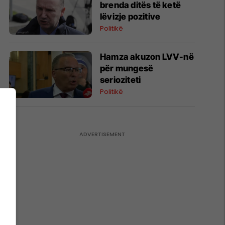
brenda ditës të ketë
lëvizje pozitive
Politikë
Hamza akuzon LVV-në
për mungesë
serioziteti
Politikë