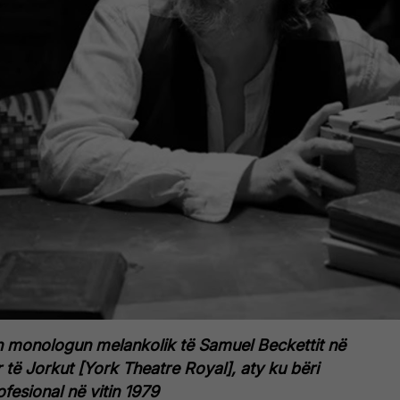
on monologun melankolik të Samuel Beckettit në
 të Jorkut [York Theatre Royal], aty ku bëri
ofesional në vitin 1979