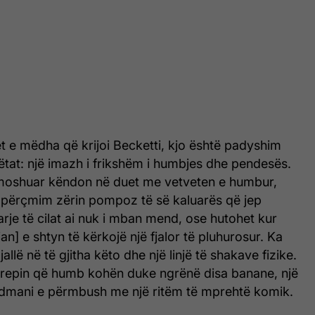
et e mëdha që krijoi Becketti, kjo është padyshim
ëtat: një imazh i frikshëm i humbjes dhe pendesës.
i moshuar këndon në duet me vetveten e humbur,
përçmim zërin pompoz të së kaluarës që jep
je të cilat ai nuk i mban mend, ose hutohet kur
ejan] e shtyn të kërkojë një fjalor të pluhurosur. Ka
gjallë në të gjitha këto dhe një linjë të shakave fizike.
repin që humb kohën duke ngrënë disa banane, një
Oldmani e përmbush me një ritëm të mprehtë komik.