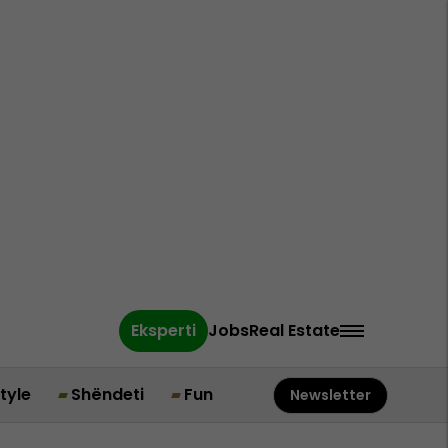
Eksperti
Jobs
Real Estate
style
Shëndeti
Fun
Newsletter