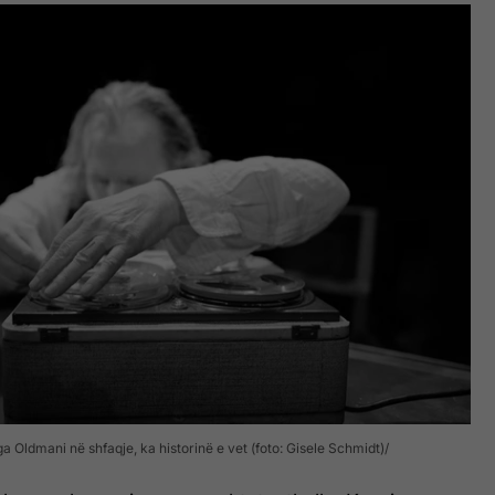
a Oldmani në shfaqje, ka historinë e vet (foto: Gisele Schmidt)