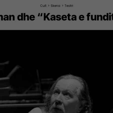
Cult
>
Skena
>
Teatri
an dhe “Kaseta e fundit