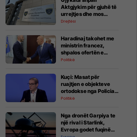
Gjykata shpall
Aktgjykim për gjuhë të
urrejtjes dhe mos
durim të grupeve
Drejtësi
fetare
Haradinaj takohet me
ministrin francez,
shpalos ofertën e
Aleancës për krijimin e
Politikë
institucioneve
Kuçi: Masat për
ruajtjen e objekteve
ortodokse nga Policia e
Kosovës propaganda
Politikë
serbe i paraqet si
"persekutim"
Nga dronët Garpiya te
një rival i Starlink,
Evropa godet fuqinë
ushtarake të Rusisë
Evropa