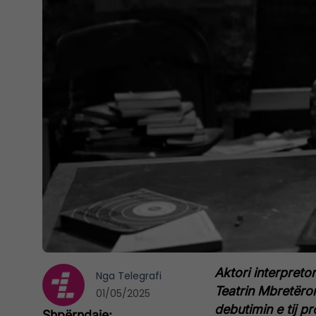
Aktori interpret
Nga
Telegrafi
Teatrin Mbretëror
01/05/2025
debutimin e tij pr