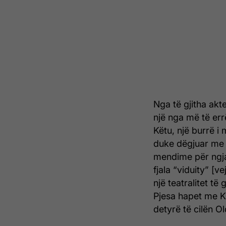
Nga të gjitha akt
një nga më të err
Këtu, një burrë 
duke dëgjuar me 
mendime për ngjar
fjala “viduity” [v
një teatralitet të 
Pjesa hapet me K
detyrë të cilën 