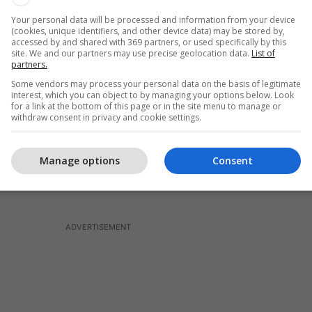
m papastërtia dhe sjelljet e çrregullta që lidhin
Your personal data will be processed and information from your device
(cookies, unique identifiers, and other device data) may be stored by,
r të Oldmanit dhe Krepin. Të dy personazhet janë të
accessed by and shared with 369 partners, or used specifically by this
site. We and our partners may use precise geolocation data.
List of
dhe gabimet e së kaluarës, të përndjekur nga
partners.
ërndjekur nga vdekja. Oldman i sjell kryeveprës së
Some vendors may process your personal data on the basis of legitimate
zierje të mrekullueshme të humorit interesant dhe
interest, which you can object to by managing your options below. Look
for a link at the bottom of this page or in the site menu to manage or
ellë. Vendosmëria e madhe me të cilën ai fillimisht
withdraw consent in privacy and cookie settings.
n e tij për të gjetur kasetën e duhur, ia lë vendin
lodhje e thellë e përfshin karakterin e tij ndërsa
Manage options
Consent
të përsëritur një moment kritik nga e kaluara e