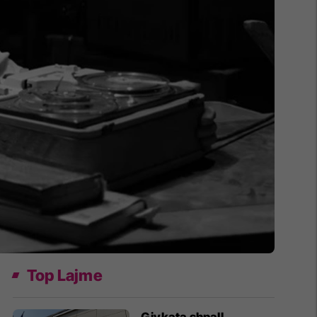
Top Lajme