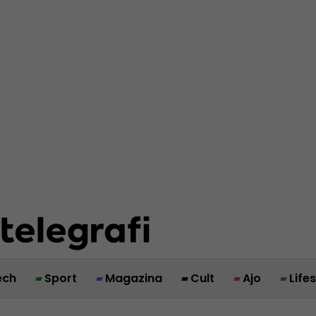
ech
Sport
Magazina
Cult
Ajo
Life