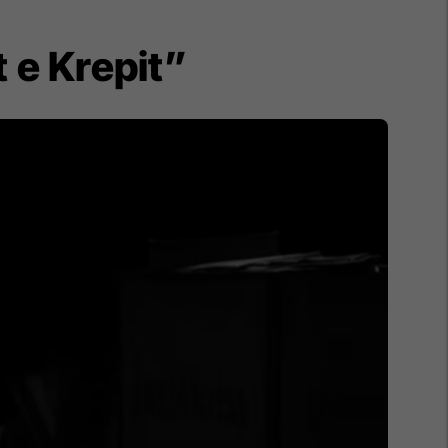
 e Krepit”