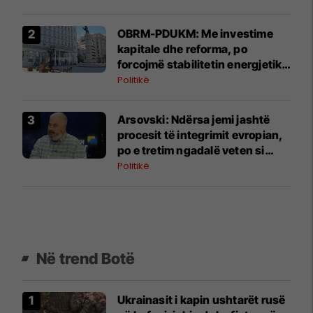
OBRM-PDUKM: Me investime
kapitale dhe reforma, po
forcojmë stabilitetin energjetik
të Maqedonisë
Politikë
Arsovski: Ndërsa jemi jashtë
procesit të integrimit evropian,
po e tretim ngadalë veten si
"bretkosat"
Politikë
Në trend Botë
Ukrainasit i kapin ushtarët rusë