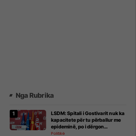
Nga Rubrika
LSDM: Spitali i Gostivarit nuk ka
kapacitete për tu përballur me
epideminë, po i dërgon
pacientët në Tetovë
Politikë