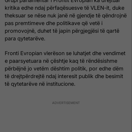
Grupi parlamentar i Frontit Evropian ka drejtuar
kritika edhe ndaj përfaqësuesve të VLEN-it, duke
theksuar se nëse nuk janë në gjendje të qëndrojnë
pas premtimeve dhe politikave që vetë i
promovojnë, duhet të japin përgjegjësi të qartë
para qytetarëve.
Fronti Evropian vlerëson se luhatjet dhe vendimet
e paarsyetuara në çështje kaq të rëndësishme
përbëjnë jo vetëm dështim politik, por edhe dëm
të drejtpërdrejtë ndaj interesit publik dhe besimit
të qytetarëve në institucione.