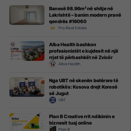
Banesë 98.96m² në shitje në
Lakrishtë – banim modern pranë
qendrës #16060
Pro Real Estate
Alba Health bashkon
profesionistët e kujdesit në një
rrjet të përbashkët në Zvicër
Alba Health
Nga UBT në skenën botërore të
robotikës: Kosova drejt Koresë
së Jugut
UBT
Plan B Creative rrit ndikimin e
biznesit tuaj online
Plan B