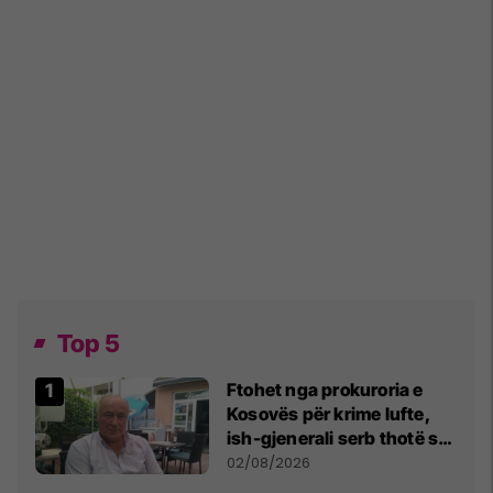
Top 5
Ftohet nga prokuroria e
Kosovës për krime lufte,
ish-gjenerali serb thotë se
dikush e tradhtoi në
02/08/2026
Beograd