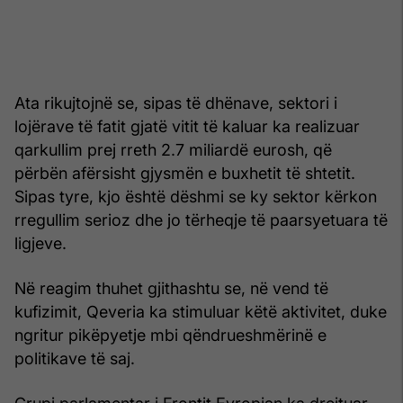
Ata rikujtojnë se, sipas të dhënave, sektori i
lojërave të fatit gjatë vitit të kaluar ka realizuar
qarkullim prej rreth 2.7 miliardë eurosh, që
përbën afërsisht gjysmën e buxhetit të shtetit.
Sipas tyre, kjo është dëshmi se ky sektor kërkon
rregullim serioz dhe jo tërheqje të paarsyetuara të
ligjeve.
Në reagim thuhet gjithashtu se, në vend të
kufizimit, Qeveria ka stimuluar këtë aktivitet, duke
ngritur pikëpyetje mbi qëndrueshmërinë e
politikave të saj.