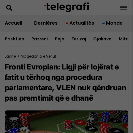
Accueil
Dernières
Actualités
Monde
Prishtina
Prizreni
Peja
Ferizaj
Gjakova
Mitrov
Lajme
>
Maqedonia e Veriut
Fronti Evropian: Ligji për lojërat e
fatit u tërhoq nga procedura
parlamentare, VLEN nuk qëndruan
pas premtimit që e dhanë