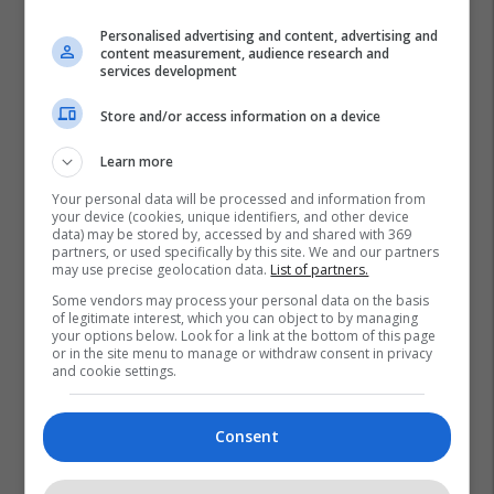
Personalised advertising and content, advertising and
content measurement, audience research and
services development
Store and/or access information on a device
Learn more
Koalicioni Vlen
Lojërat E Fatit
Fronti Evropian
Your personal data will be processed and information from
your device (cookies, unique identifiers, and other device
data) may be stored by, accessed by and shared with 369
partners, or used specifically by this site. We and our partners
may use precise geolocation data.
List of partners.
Some vendors may process your personal data on the basis
of legitimate interest, which you can object to by managing
your options below. Look for a link at the bottom of this page
or in the site menu to manage or withdraw consent in privacy
and cookie settings.
Consent