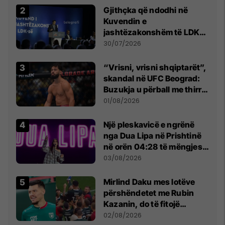
Gjithçka që ndodhi në
Kuvendin e
jashtëzakonshëm të LDK-
së
30/07/2026
“Vrisni, vrisni shqiptarët”,
skandal në UFC Beograd:
Buzukja u përball me thirrje
anti-shqiptare nga
01/08/2026
tribunat
Një pleskavicë e ngrënë
nga Dua Lipa në Prishtinë
në orën 04:28 të mëngjesit
- dhe bota digjitale serbe
03/08/2026
shpall gjendjen e luftës
Mirlind Daku mes lotëve
përshëndetet me Rubin
Kazanin, do të fitojë
miliona te Spartak Moska
02/08/2026