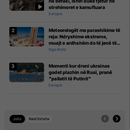
në befasi, ishin duke fjetur në
strehimoret e kamufluara
Evropa
Meteorologët me parashikime të
reja: Ndryshime ekstreme,
muajt e ardhshëm do të jenë të
pazakontë
Nga Bota
Momenti kur droni ukrainas
godet plazhin në Rusi, pranë
"pallatit të Putinit"
Evropa
Jobs
Real Estate