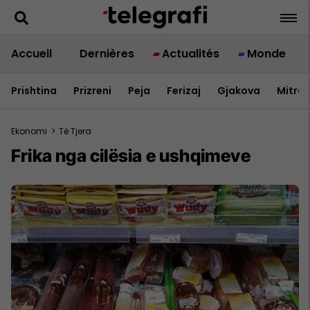
Accueil
Dernières
Actualités
Monde
Prishtina
Prizreni
Peja
Ferizaj
Gjakova
Mitrov
Ekonomi
>
Të Tjera
Frika nga cilësia e ushqimeve