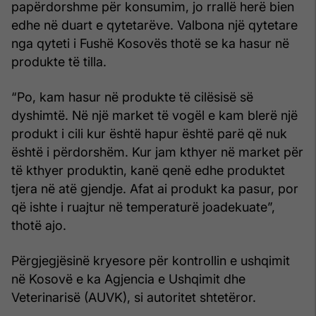
papërdorshme për konsumim, jo rrallë herë bien
edhe në duart e qytetarëve. Valbona një qytetare
nga qyteti i Fushë Kosovës thotë se ka hasur në
produkte të tilla.
“Po, kam hasur në produkte të cilësisë së
dyshimtë. Në një market të vogël e kam blerë një
produkt i cili kur është hapur është parë që nuk
është i përdorshëm. Kur jam kthyer në market për
të kthyer produktin, kanë qenë edhe produktet
tjera në atë gjendje. Afat ai produkt ka pasur, por
që ishte i ruajtur në temperaturë joadekuate”,
thotë ajo.
Përgjegjësinë kryesore për kontrollin e ushqimit
në Kosovë e ka Agjencia e Ushqimit dhe
Veterinarisë (AUVK), si autoritet shtetëror.