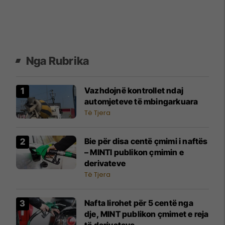
Nga Rubrika
Vazhdojnë kontrollet ndaj
automjeteve të mbingarkuara
Të Tjera
Bie për disa centë çmimi i naftës
– MINTI publikon çmimin e
derivateve
Të Tjera
Nafta lirohet për 5 centë nga
dje, MINT publikon çmimet e reja
të derivateve