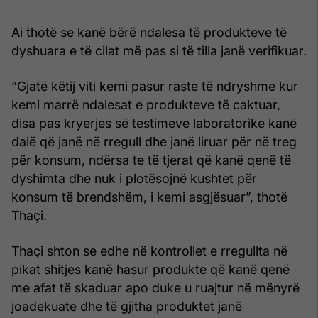
Ai thotë se kanë bërë ndalesa të produkteve të
dyshuara e të cilat më pas si të tilla janë verifikuar.
“Gjatë këtij viti kemi pasur raste të ndryshme kur
kemi marrë ndalesat e produkteve të caktuar,
disa pas kryerjes së testimeve laboratorike kanë
dalë që janë në rregull dhe janë liruar për në treg
për konsum, ndërsa te të tjerat që kanë qenë të
dyshimta dhe nuk i plotësojnë kushtet për
konsum të brendshëm, i kemi asgjësuar”, thotë
Thaçi.
Thaçi shton se edhe në kontrollet e rregullta në
pikat shitjes kanë hasur produkte që kanë qenë
me afat të skaduar apo duke u ruajtur në mënyrë
joadekuate dhe të gjitha produktet janë