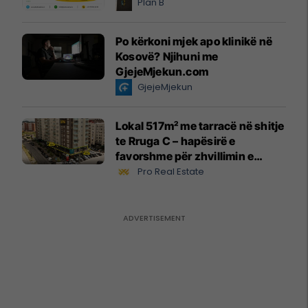
Plan B
Po kërkoni mjek apo klinikë në
Kosovë? Njihuni me
GjejeMjekun.com
GjejeMjekun
Lokal 517m² me tarracë në shitje
te Rruga C – hapësirë e
favorshme për zhvillimin e
biznesit #15796
Pro Real Estate