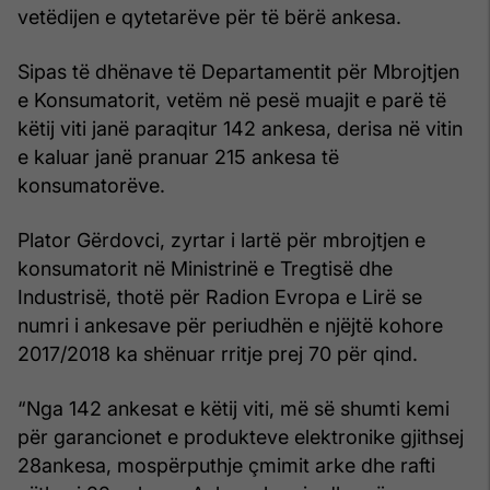
vetëdijen e qytetarëve për të bërë ankesa.
Sipas të dhënave të Departamentit për Mbrojtjen
e Konsumatorit, vetëm në pesë muajit e parë të
këtij viti janë paraqitur 142 ankesa, derisa në vitin
e kaluar janë pranuar 215 ankesa të
konsumatorëve.
Plator Gërdovci, zyrtar i lartë për mbrojtjen e
konsumatorit në Ministrinë e Tregtisë dhe
Industrisë, thotë për Radion Evropa e Lirë se
numri i ankesave për periudhën e njëjtë kohore
2017/2018 ka shënuar rritje prej 70 për qind.
“Nga 142 ankesat e këtij viti, më së shumti kemi
për garancionet e produkteve elektronike gjithsej
28ankesa, mospërputhje çmimit arke dhe rafti