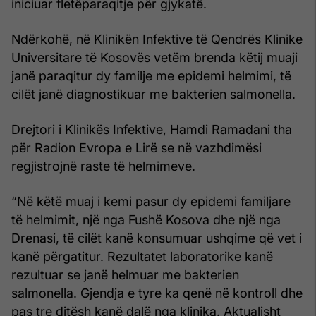
iniciuar fletëparaqitje për gjykatë.
Ndërkohë, në Klinikën Infektive të Qendrës Klinike
Universitare të Kosovës vetëm brenda këtij muaji
janë paraqitur dy familje me epidemi helmimi, të
cilët janë diagnostikuar me bakterien salmonella.
Drejtori i Klinikës Infektive, Hamdi Ramadani tha
për Radion Evropa e Lirë se në vazhdimësi
regjistrojnë raste të helmimeve.
“Në këtë muaj i kemi pasur dy epidemi familjare
të helmimit, një nga Fushë Kosova dhe një nga
Drenasi, të cilët kanë konsumuar ushqime që vet i
kanë përgatitur. Rezultatet laboratorike kanë
rezultuar se janë helmuar me bakterien
salmonella. Gjendja e tyre ka qenë në kontroll dhe
pas tre ditësh kanë dalë nga klinika. Aktualisht