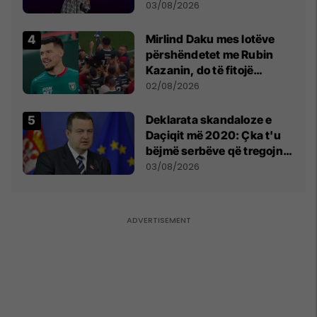
- dhe bota digjitale serbe
03/08/2026
shpall gjendjen e luftës
Mirlind Daku mes lotëve
përshëndetet me Rubin
Kazanin, do të fitojë
miliona te Spartak Moska
02/08/2026
​Deklarata skandaloze e
Daçiqit më 2020: Çka t'u
bëjmë serbëve që tregojnë
ku janë varrosur shqiptarët
03/08/2026
në Serbi