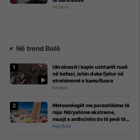
Të Tjera
Në trend Botë
Ukrainasit i kapin ushtarët rusë
në befasi, ishin duke fjetur në
strehimoret e kamufluara
Evropa
Meteorologët me parashikime të
reja: Ndryshime ekstreme,
muajt e ardhshëm do të jenë të
pazakontë
Nga Bota