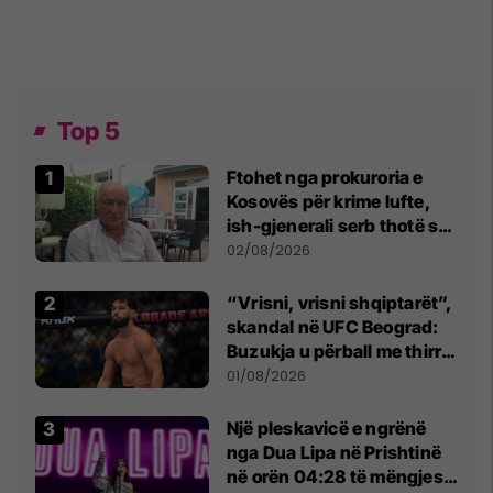
Top 5
Ftohet nga prokuroria e
Kosovës për krime lufte,
ish-gjenerali serb thotë se
dikush e tradhtoi në
02/08/2026
Beograd
“Vrisni, vrisni shqiptarët”,
skandal në UFC Beograd:
Buzukja u përball me thirrje
anti-shqiptare nga
01/08/2026
tribunat
Një pleskavicë e ngrënë
nga Dua Lipa në Prishtinë
në orën 04:28 të mëngjesit