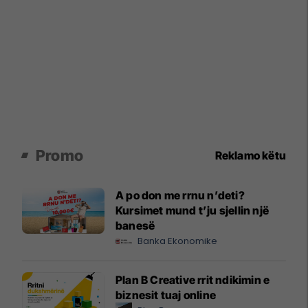
Promo
Reklamo këtu
A po don me rrnu n’deti?
Kursimet mund t’ju sjellin një
banesë
Banka Ekonomike
Plan B Creative rrit ndikimin e
biznesit tuaj online