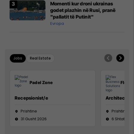
Momenti kur droni ukrainas
godet plazhin në Rusi, pranë
"pallatit të Putinit"
Evropa
Jobs
Real Estate
Padel Zone
Flex B
Recepsionist/e
Architect
Prishtine
Prishtinë
31 Gusht 2026
6 Shtator 2