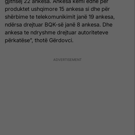
gjithsej 22 ankesa. Ankesa kemi edhe për
produktet ushqimore 15 ankesa si dhe për
shërbime te telekomunikimit janë 19 ankesa,
ndërsa drejtuar BQK-së janë 8 ankesa. Dhe
ankesa te ndryshme drejtuar autoriteteve
përkatëse”, thotë Gërdovci.