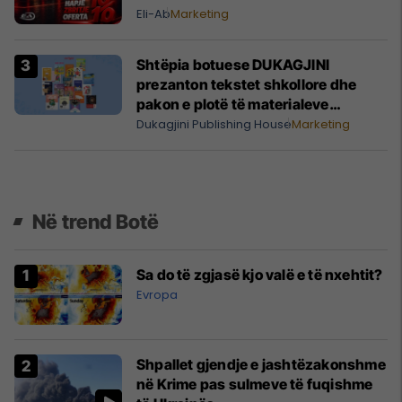
Eli-Ab
Marketing
Shtëpia botuese DUKAGJINI
prezanton tekstet shkollore dhe
pakon e plotë të materialeve
mësimore për klasat 1-9
Dukagjini Publishing House
Marketing
Në trend Botë
Sa do të zgjasë kjo valë e të nxehtit?
Evropa
Shpallet gjendje e jashtëzakonshme
në Krime pas sulmeve të fuqishme