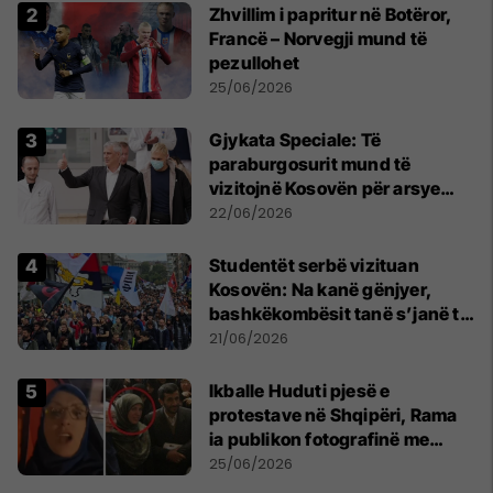
Zhvillim i papritur në Botëror,
Francë – Norvegji mund të
pezullohet
25/06/2026
​Gjykata Speciale: Të
paraburgosurit mund të
vizitojnë Kosovën për arsye
humanitare
22/06/2026
Studentët serbë vizituan
Kosovën: Na kanë gënjyer,
bashkëkombësit tanë s’janë të
shtypur
21/06/2026
Ikballe Huduti pjesë e
protestave në Shqipëri, Rama
ia publikon fotografinë me
Ahmadinejadin e Iranit
25/06/2026