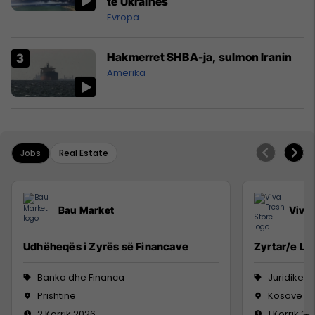
të Ukrainës
Evropa
Hakmerret SHBA-ja, sulmon Iranin
Amerika
Jobs
Real Estate
Bau Market
Viva 
Udhëheqës i Zyrës së Financave
Zyrtar/e Lig
Banka dhe Financa
Juridike
Prishtine
Kosovë
2 Korrik 2026
1 Korrik 20