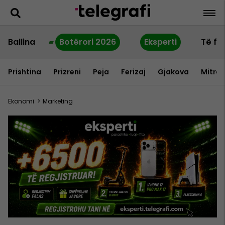
Ballina
Botërori 2026
Eksperti
Të fu
Prishtina
Prizreni
Peja
Ferizaj
Gjakova
Mitrov
Ekonomi
>
Marketing