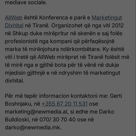
mediave sociale.
AllWeb
është Konferenca e parë e
Marketingut
Dixhital
në Tiranë. Organizohet që nga viti 2012
në Shkup duke mirëpritur në skenën e saj folës
profesionistë nga kompani që përfaqësojnë
marka të mirënjohura ndërkombëtare. Ky është
viti i tretë që AllWeb mirëpret në Tiranë folësit më
të mirë nga e gjithë bota për të vënë në dukje
mjedisin gjithnjë e në ndryshim të marketingut
dixhital.
Për më tepër informacion kontaktoni me: Gerti
Boshnjaku, në
+355 67 20 11 531
ose
marketing@newmedia.al, si edhe me Darko
Bulldioski, në 070/ 30 70 40 ose në
darko@newmedia.mk.