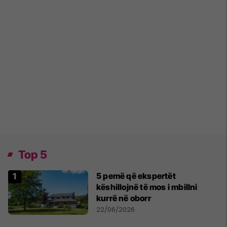
Top 5
5 pemë që ekspertët
këshillojnë të mos i mbillni
kurrë në oborr
22/06/2026