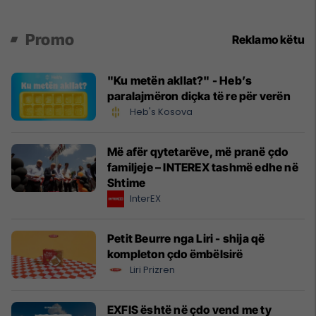
Promo
Reklamo këtu
"Ku metën akllat?" - Heb’s
paralajmëron diçka të re për verën
Heb's Kosova
Më afër qytetarëve, më pranë çdo
familjeje – INTEREX tashmë edhe në
Shtime
InterEX
Petit Beurre nga Liri - shija që
kompleton çdo ëmbëlsirë
Liri Prizren
EXFIS është në çdo vend me ty