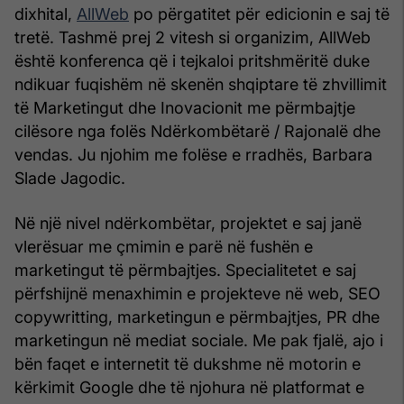
dixhital,
AllWeb
po përgatitet për edicionin e saj të
tretë. Tashmë prej 2 vitesh si organizim, AllWeb
është konferenca që i tejkaloi pritshmëritë duke
ndikuar fuqishëm në skenën shqiptare të zhvillimit
të Marketingut dhe Inovacionit me përmbajtje
cilësore nga folës Ndërkombëtarë / Rajonalë dhe
vendas. Ju njohim me folëse e rradhës, Barbara
Slade Jagodic.
Në një nivel ndërkombëtar, projektet e saj janë
vlerësuar me çmimin e parë në fushën e
marketingut të përmbajtjes. Specialitetet e saj
përfshijnë menaxhimin e projekteve në web, SEO
copywritting, marketingun e përmbajtjes, PR dhe
marketingun në mediat sociale. Me pak fjalë, ajo i
bën faqet e internetit të dukshme në motorin e
kërkimit Google dhe të njohura në platformat e