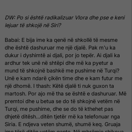
DW: Po si është radikalizuar Vlora dhe pse e keni
lejuar të shkojë në Siri?
Babai: E bija ime ka qenë në shkollë të mesme
dhe është dashuruar me një djalë. Pak m'u ka
dukur i dyshimtë ai djali, por jo tepër. Ai djali ka
ardhur tek unë në shtëpi dhe më ka pyetur a
mund të shkojnë bashkë me pushime në Turqi?
Unë e kam ndarë çikën time dhe e kam futur me
një dhomë. I thash: Këtë djalë ti nuk guxon ta
martosh. Por ajo më tha se është e dashuruar. Më
premtoi dhe u betua se do të shkojnë vetëm në
Turqi, me pushime, dhe se do të kthehet pas
dhjetë ditësh...ditën tjetër më ka telefonuar nga
Siria. E ndjeva veten shumë, shumë keq. Gruaja
ime tërë ditën vetëm qante. Në mbrëmje shikova