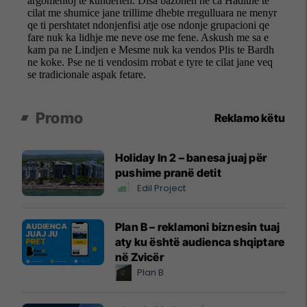
Promo
Reklamo këtu
Holiday In 2 – banesa juaj për
pushime pranë detit
Edil Project
Plan B – reklamoni biznesin tuaj
aty ku është audienca shqiptare
në Zvicër
Plan B