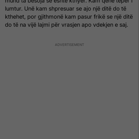
mund ta besoja se është kthyer. Kam qenë tepër i
lumtur. Unë kam shpresuar se ajo një ditë do të
kthehet, por gjithmonë kam pasur frikë se një ditë
do të na vijë lajmi për vrasjen apo vdekjen e saj.