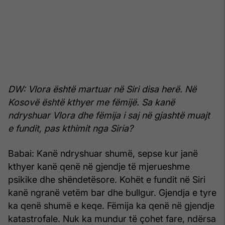
DW: Vlora është martuar në Siri disa herë. Në
Kosovë është kthyer me fëmijë. Sa kanë
ndryshuar Vlora dhe fëmija i saj në gjashtë muajt
e fundit, pas kthimit nga Siria?
Babai: Kanë ndryshuar shumë, sepse kur janë
kthyer kanë qenë në gjendje të mjerueshme
psikike dhe shëndetësore. Kohët e fundit në Siri
kanë ngranë vetëm bar dhe bullgur. Gjendja e tyre
ka qenë shumë e keqe. Fëmija ka qenë në gjendje
katastrofale. Nuk ka mundur të çohet fare, ndërsa