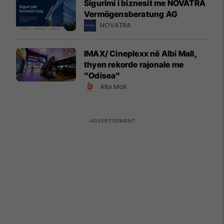
Sigurimi i biznesit me NOVATRA
Vermögensberatung AG
NOVATRA
IMAX/ Cineplexx në Albi Mall,
thyen rekorde rajonale me
"Odisea"
Albi Mall