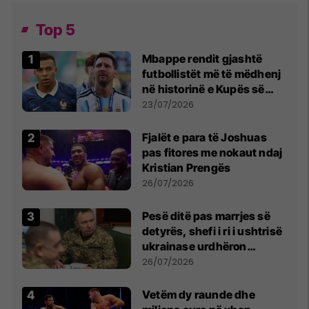
Top 5
Mbappe rendit gjashtë
futbollistët më të mëdhenj
në historinë e Kupës së
Botës, Messi mbetet i dyti
23/07/2026
Fjalët e para të Joshuas
pas fitores me nokaut ndaj
Kristian Prengës
26/07/2026
Pesë ditë pas marrjes së
detyrës, shefi i ri i ushtrisë
ukrainase urdhëron
kontroll të madh
26/07/2026
Vetëm dy raunde dhe