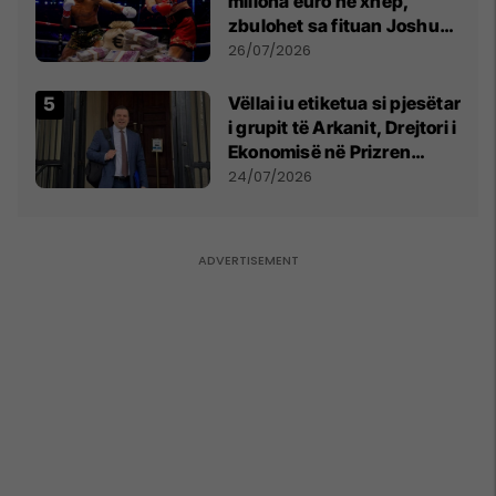
miliona euro në xhep,
zbulohet sa fituan Joshua
e Prenga
26/07/2026
Vëllai iu etiketua si pjesëtar
i grupit të Arkanit, Drejtori i
Ekonomisë në Prizren
mohon pretendimet
24/07/2026