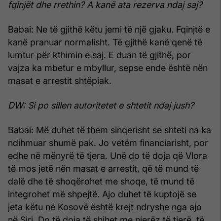
fqinjët dhe rrethin? A kanë ata rezerva ndaj saj?
Babai: Ne të gjithë këtu jemi të një gjaku. Fqinjtë e
kanë pranuar normalisht. Të gjithë kanë qenë të
lumtur për kthimin e saj. E duan të gjithë, por
vajza ka mbetur e mbyllur, sepse ende është nën
masat e arrestit shtëpiak.
DW: Si po sillen autoritetet e shtetit ndaj jush?
Babai: Më duhet të them sinqerisht se shteti na ka
ndihmuar shumë pak. Jo vetëm financiarisht, por
edhe në mënyrë të tjera. Unë do të doja që Vlora
të mos jetë nën masat e arrestit, që të mund të
dalë dhe të shoqërohet me shoqe, të mund të
integrohet më shpejtë. Ajo duhet të kuptojë se
jeta këtu në Kosovë është krejt ndryshe nga ajo
në Siri. Do të doja të shihet me njerëz të tjerë, të