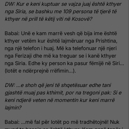
DW: Kur e keni kuptuar se vajza juaj është kthyer
nga Siria, se bashku me 109 persona të tjerë të
kthyer në prill të këtij viti në Kosovë?
Babai: Unë e kam marrë vesh që bija ime është
kthyer vetëm kur është lajmëruar nga Prishtina,
nga një telefon i huaj. Më ka telefonuar një njeri
nga Ferizaji dhe më ka treguar se i kanë kthyer
nga Siria. Edhe ky person ka pasur fëmijë në Siri...
(lotët e ndërprejnë rrëfimin...).
DW: ...e shoh që jeni të shqetësuar edhe tani
gjashtë muaj pas kthimit, por na tregoni pak: Si e
keni ndjerë veten në momentin kur keni marrë
lajmin?
Babai: ...më fal për lotët po më tradhëtojnë! Nuk