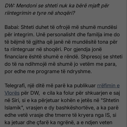
DW: Mendoni se shteti nuk ka bërë mjaft për
riintegrimin e tyre në shoqëri?
Babai: Shteti duhet të ofrojë më shumë mundësi
për integrim. Unë personalisht dhe familja ime do
të bëjmë të gjitha që janë në mundësitë tona për
ta riintegruar në shoqëri. Por gjendja jonë
financiare është shumë e rëndë. Shpresoj se shteti
do të na ndihmojë më shumë jo vetëm me para,
por edhe me programe të ndryshme.
Telegrafi, një ditë më parë ka publikuar
rrëfimin e
Vlorës
për DW, e cila ka folur për shkuarjen e saj
në Siri, si e ka përjetuar kohën e jetës në "Shtetin
Islamik", vrasjen e dy bashkëshortëve, a ka parë
edhe vetë vrasje dhe tmerre të kryera nga IS, si
ka jetuar dhe çfarë ka ngrënë, a e ndjen veten