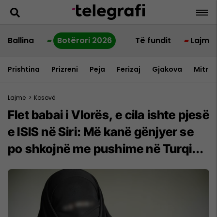
Ballina
Botërori 2026
Të fundit
Lajme
Prishtina
Prizreni
Peja
Ferizaj
Gjakova
Mitrov
Lajme
>
Kosovë
Flet babai i Vlorës, e cila ishte pjesë
e ISIS në Siri: Më kanë gënjyer se
po shkojnë me pushime në Turqi...