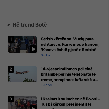
Në trend Botë
Sërish kërcënon, Vuçiq para
ushtarëve: Kurrë mos e harroni,
'Kosova është pjesë e Serbisë'
Serbia
14-vjeçari ndihmon policinë
britanike për një telefonatë të
rreme, aeroplanët luftarakë u
ngritën në ajër për të
Evropa
interceptuar fluturaken e Qatar
Airways që po shkonte drejt
Ukrainasit sulmohen në Poloni -
Mançesterit
Tusk i kërkon presidentit të