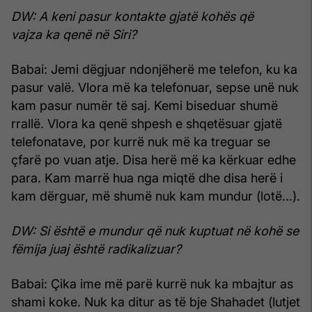
DW: A keni pasur kontakte gjatë kohës që
vajza ka qenë në Siri?
Babai: Jemi dëgjuar ndonjëherë me telefon, ku ka
pasur valë. Vlora më ka telefonuar, sepse unë nuk
kam pasur numër të saj. Kemi biseduar shumë
rrallë. Vlora ka qenë shpesh e shqetësuar gjatë
telefonatave, por kurrë nuk më ka treguar se
çfarë po vuan atje. Disa herë më ka kërkuar edhe
para. Kam marrë hua nga miqtë dhe disa herë i
kam dërguar, më shumë nuk kam mundur (lotë...).
DW: Si është e mundur që nuk kuptuat në kohë se
fëmija juaj është radikalizuar?
Babai: Çika ime më parë kurrë nuk ka mbajtur as
shami koke. Nuk ka ditur as të bje Shahadet (lutjet