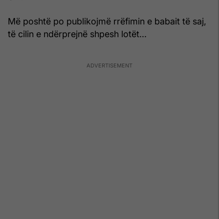
Më poshtë po publikojmë rrëfimin e babait të saj,
të cilin e ndërprejnë shpesh lotët...