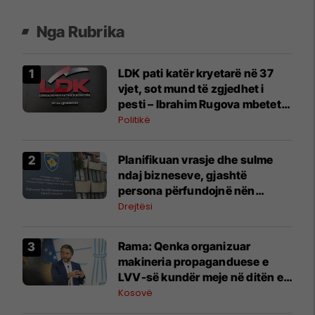
Nga Rubrika
LDK pati katër kryetarë në 37
vjet, sot mund të zgjedhet i
pesti – Ibrahim Rugova mbetet
më jetëgjati
Politikë
​Planifikuan vrasje dhe sulme
ndaj bizneseve, gjashtë
persona përfundojnë nën
aktakuzë
Drejtësi
Rama: Qenka organizuar
makineria propaganduese e
LVV-së kundër meje në ditën e
Kuvendit të LDK-së
Kosovë