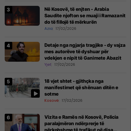
Në Kosovë, të enjten - Arabia
Saudite njofton se muaji i Ramazanit
do të fillojë të mërkurën
Azia
17/02/2026
Detaje nga ngjarja tragjike - dy vajza
mes autorëve të dyshuar për
vdekjen e nipit të Ganimete Abazit
Yjet
17/02/2026
18 vjet shtet - gjithçka nga
manifestimet që shënuan ditën e
sotme
Kosovë
17/02/2026
Vizita e Ramës në Kosovë, Policia
paralajmëron ndërprerje të
përkohshme të trafikut në disa