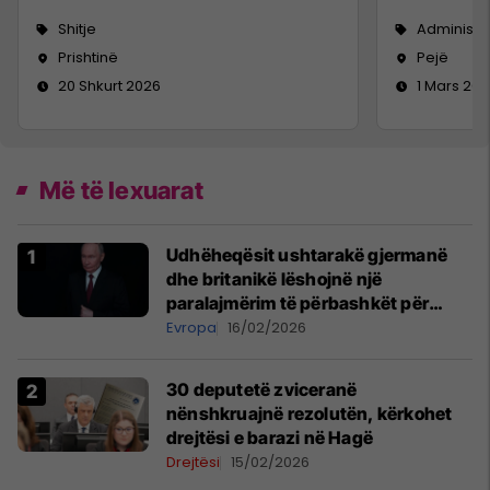
Shitje
Administr
Prishtinë
Pejë
20 Shkurt 2026
1 Mars 20
Më të lexuarat
Udhëheqësit ushtarakë gjermanë
dhe britanikë lëshojnë një
paralajmërim të përbashkët për
rrezikun e mundshëm rus
Evropa
16/02/2026
30 deputetë zviceranë
nënshkruajnë rezolutën, kërkohet
drejtësi e barazi në Hagë
Drejtësi
15/02/2026