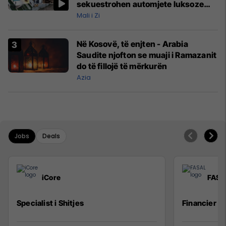
sekuestrohen automjete luksoze
dhe para të gatshme
Mali i Zi
Në Kosovë, të enjten - Arabia
Saudite njofton se muaji i Ramazanit
do të fillojë të mërkurën
Azia
Jobs
Deals
iCore
FASA
Specialist i Shitjes
Financier