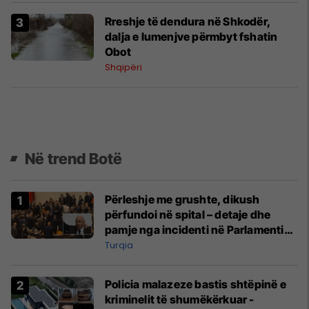
Rreshje të dendura në Shkodër,
dalja e lumenjve përmbyt fshatin
Obot
Shqipëri
Në trend Botë
Përleshje me grushte, dikush
përfundoi në spital – detaje dhe
pamje nga incidenti në Parlamentin
e Turqisë
Turqia
Policia malazeze bastis shtëpinë e
kriminelit të shumëkërkuar -