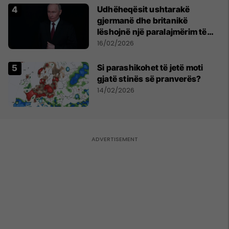
Udhëheqësit ushtarakë
gjermanë dhe britanikë
lëshojnë një paralajmërim të
përbashkët për rrezikun e
16/02/2026
mundshëm rus
Si parashikohet të jetë moti
gjatë stinës së pranverës?
14/02/2026