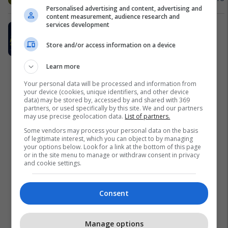
Personalised advertising and content, advertising and
content measurement, audience research and
services development
18 vjet shtet, 18% zbritje - Evapify
shënon 17 shkurtin me një gjest
Store and/or access information on a device
simbolik
Crystal Evapify
Learn more
Your personal data will be processed and information from
your device (cookies, unique identifiers, and other device
data) may be stored by, accessed by and shared with 369
partners, or used specifically by this site. We and our partners
may use precise geolocation data.
List of partners.
Some vendors may process your personal data on the basis
of legitimate interest, which you can object to by managing
your options below. Look for a link at the bottom of this page
or in the site menu to manage or withdraw consent in privacy
and cookie settings.
Consent
Manage options