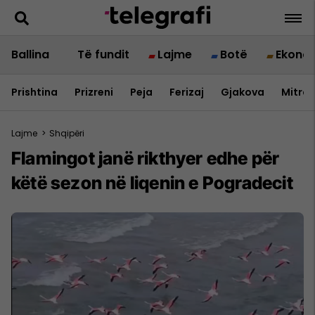
Ballina
Të fundit
Lajme
Botë
Ekono
Prishtina
Prizreni
Peja
Ferizaj
Gjakova
Mitrov
Lajme
>
Shqipëri
Flamingot janë rikthyer edhe për
këtë sezon në liqenin e Pogradecit