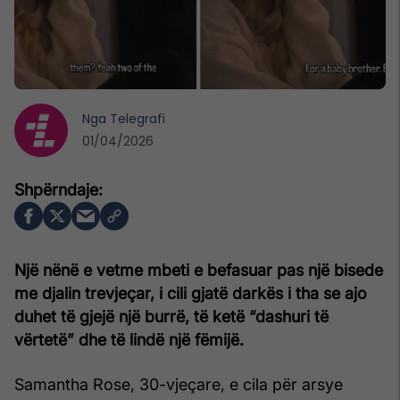
Nga
Telegrafi
01/04/2026
Një nënë e vetme mbeti e befasuar pas një bisede
me djalin trevjeçar, i cili gjatë darkës i tha se ajo
duhet të gjejë një burrë, të ketë “dashuri të
vërtetë” dhe të lindë një fëmijë.
Samantha Rose, 30-vjeçare, e cila për arsye