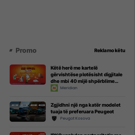
Promo
Reklamo këtu
Këtë herë me kartelë
gërvishtëse plotësisht digjitale
dhe mbi 40 mijë shpërblime
instant!
Meridian
Zgjidhni një nga katër modelet
tuaja të preferuara Peugeot
Peugot Kosova