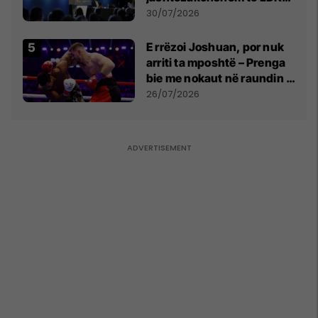
së
30/07/2026
E rrëzoi Joshuan, por nuk
arriti ta mposhtë – Prenga
bie me nokaut në raundin e
dytë
26/07/2026