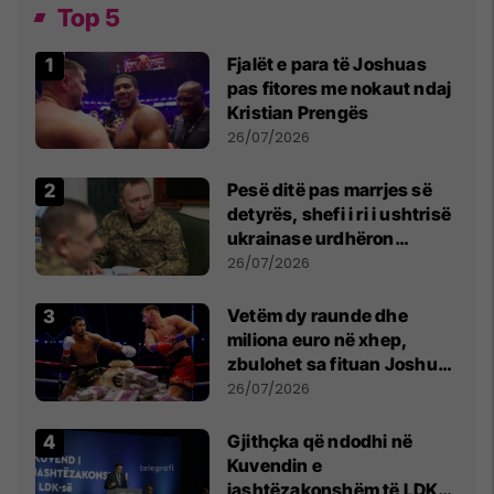
Top 5
Fjalët e para të Joshuas
pas fitores me nokaut ndaj
Kristian Prengës
26/07/2026
Pesë ditë pas marrjes së
detyrës, shefi i ri i ushtrisë
ukrainase urdhëron
kontroll të madh
26/07/2026
Vetëm dy raunde dhe
miliona euro në xhep,
zbulohet sa fituan Joshua
e Prenga
26/07/2026
Gjithçka që ndodhi në
Kuvendin e
jashtëzakonshëm të LDK-