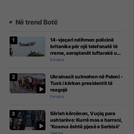
Në trend Botë
14-vjeçari ndihmon policinë
britanike për një telefonatë të
rreme, aeroplanët luftarakë u
ngritën në ajër për të
Evropa
interceptuar fluturaken e Qatar
Airways që po shkonte drejt
Ukrainasit sulmohen në Poloni -
Mançesterit
Tusk i kërkon presidentit të
reagojë
Evropa
Sërish kërcënon, Vuçiq para
ushtarëve: Kurrë mos e harroni,
'Kosova është pjesë e Serbisë'
Serbia