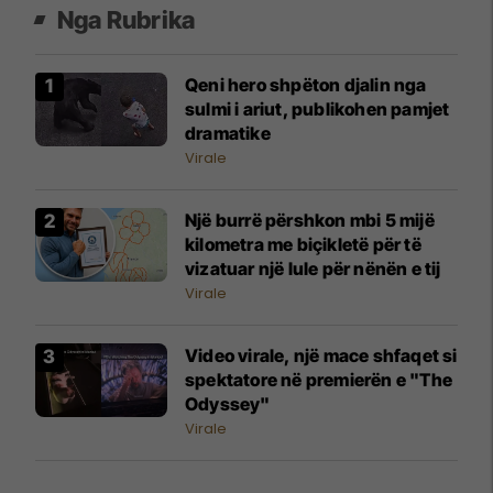
Nga Rubrika
Qeni hero shpëton djalin nga
sulmi i ariut, publikohen pamjet
dramatike
Virale
Një burrë përshkon mbi 5 mijë
kilometra me biçikletë për të
vizatuar një lule për nënën e tij
Virale
Video virale, një mace shfaqet si
spektatore në premierën e "The
Odyssey"
Virale