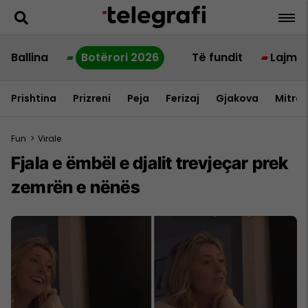
Ballina
Botërori 2026
Të fundit
Lajme
Prishtina
Prizreni
Peja
Ferizaj
Gjakova
Mitrov
Fun
>
Virale
Fjala e ëmbël e djalit trevjeçar prek
zemrën e nënës