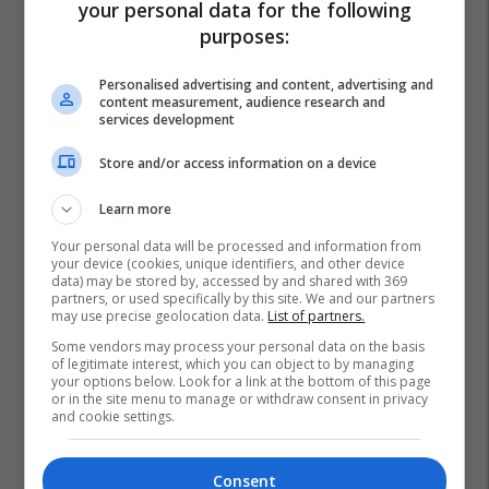
your personal data for the following
purposes:
Personalised advertising and content, advertising and
content measurement, audience research and
services development
Store and/or access information on a device
Learn more
Your personal data will be processed and information from
your device (cookies, unique identifiers, and other device
data) may be stored by, accessed by and shared with 369
partners, or used specifically by this site. We and our partners
may use precise geolocation data.
List of partners.
Some vendors may process your personal data on the basis
of legitimate interest, which you can object to by managing
your options below. Look for a link at the bottom of this page
or in the site menu to manage or withdraw consent in privacy
and cookie settings.
Nëna
Fëmijët
Consent