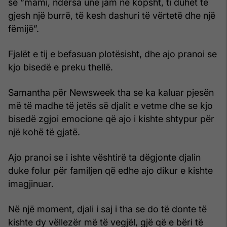
se “mami, ndërsa unë jam në kopsht, ti duhet të
gjesh një burrë, të kesh dashuri të vërtetë dhe një
fëmijë”.
Fjalët e tij e befasuan plotësisht, dhe ajo pranoi se
kjo bisedë e preku thellë.
Samantha për Newsweek tha se ka kaluar pjesën
më të madhe të jetës së djalit e vetme dhe se kjo
bisedë zgjoi emocione që ajo i kishte shtypur për
një kohë të gjatë.
Ajo pranoi se i ishte vështirë ta dëgjonte djalin
duke folur për familjen që edhe ajo dikur e kishte
imagjinuar.
Në një moment, djali i saj i tha se do të donte të
kishte dy vëllezër më të vegjël, gjë që e bëri të