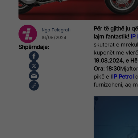
Për të gjithë ju q
Nga
Telegrafi
lajm fantastik!
IP 
16/08/2024
skuterat e mreku
kuponët me vlerë
19.08.2024, e Hë
Ora:
18:30
Mjafto
pikë e I
IP Petrol
d
furnizoheni, aq m