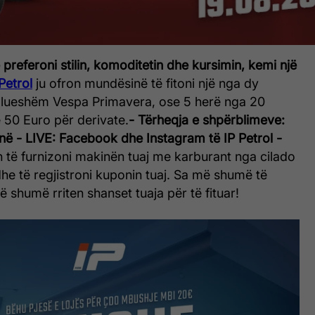
ë preferoni stilin, komoditetin dhe kursimin, kemi një
Petrol
ju ofron mundësinë të fitoni një nga dy
llueshëm Vespa Primavera, ose 5 herë nga 20
 50 Euro për derivate.
- Tërheqja e shpërblimeve:
në
- LIVE:
Facebook dhe Instagram të IP Petrol
-
n të furnizoni makinën tuaj me karburant nga cilado
he të regjistroni kuponin tuaj. Sa më shumë të
ë shumë rriten shanset tuaja për të fituar!