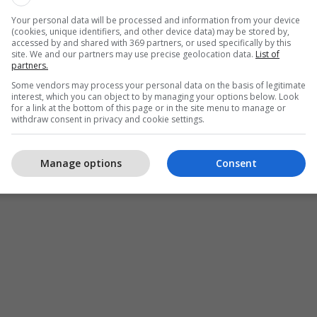
Your personal data will be processed and information from your device
(cookies, unique identifiers, and other device data) may be stored by,
accessed by and shared with 369 partners, or used specifically by this
site. We and our partners may use precise geolocation data.
List of
partners.
Some vendors may process your personal data on the basis of legitimate
interest, which you can object to by managing your options below. Look
for a link at the bottom of this page or in the site menu to manage or
withdraw consent in privacy and cookie settings.
Manage options
Consent