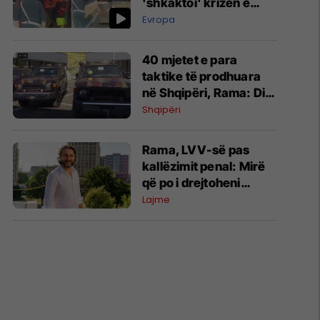
'shkaktoi' krizën e
migrantëve në Spanjë
Evropa
40 mjetet e para
taktike të prodhuara
në Shqipëri, Rama: Ditë
historike për industrinë
Shqipëri
ushtarake
Rama, LVV-së pas
kallëzimit penal: Mirë
që po i drejtoheni
drejtësisë, udhëzojeni
Lajme
edhe Kryeministrin t’i
përgjigjet Prokurorisë