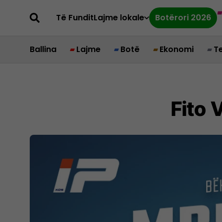
Të Fundit
Lajme lokale
Botërori 2026
Ballina
Lajme
Botë
Ekonomi
T
Fito 