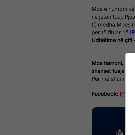
Mos e humbni kët
në jetën tuaj.
Pjes
të mëdha.
Mbesin
për të fituar në
IP
Udhëtime në çift
Mos harroni, sa m
shanset tuaja për 
Për më shumë ndiq
Facebook:
IP Pet