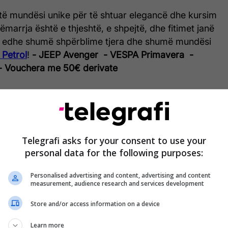
ë mundësi unike për të shtuar elegancë dhe kursim
ëmarrja është e thjeshtë, e shpejtë, dhe fitimet janë
 edhe shumë shpërblime tjera dhe shumë mundësi
 Petrol
!
- JEEP Avenger
- VESPA Primavera
-
- Vouchera me 50€ derivate
ë shumë derivate të blini, aq më shumë rriten
të fituar!
ni videon në faqet zyrtare të IP Petrol:
Telegrafi asks for your consent to use your
personal data for the following purposes:
rol
Instagram:
ip_petrol
TikTok:
ip.petrol
Personalised advertising and content, advertising and content
measurement, audience research and services development
Store and/or access information on a device
Learn more