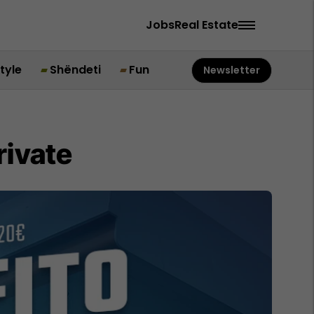
Jobs
Real Estate
style
Shëndeti
Fun
Newsletter
rivate