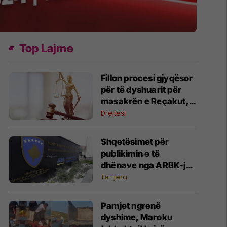
Top Lajme
Fillon procesi gjyqësor
për të dyshuarit për
masakrën e Reçakut,
lexohet aktakuza me të
Drejtësi
akuzuarit në mungesë
Shqetësimet për
publikimin e të
dhënave nga ARBK-ja,
deklarohet MINTI
Të Tjera
Pamjet ngrenë
dyshime, Maroku