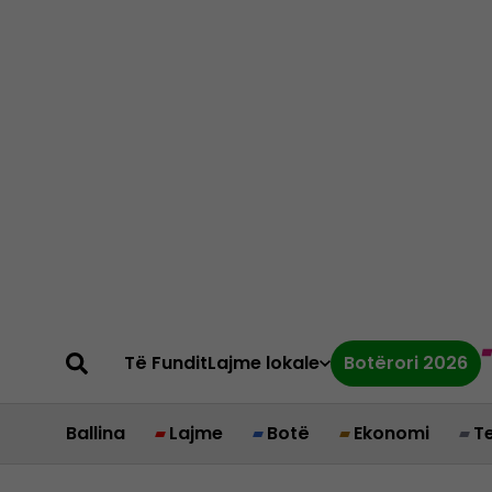
Të Fundit
Lajme lokale
Botërori 2026
Ballina
Lajme
Botë
Ekonomi
T