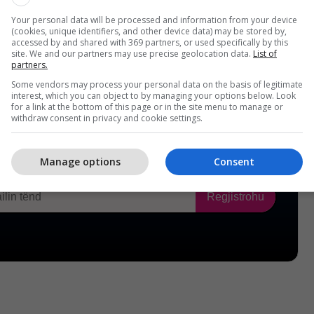
Your personal data will be processed and information from your device
(cookies, unique identifiers, and other device data) may be stored by,
accessed by and shared with 369 partners, or used specifically by this
site. We and our partners may use precise geolocation data.
List of
partners.
Some vendors may process your personal data on the basis of legitimate
interest, which you can object to by managing your options below. Look
for a link at the bottom of this page or in the site menu to manage or
withdraw consent in privacy and cookie settings.
Manage options
Consent