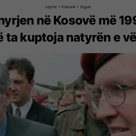
Lajme
>
Kosovë
>
Siguri
hyrjen në Kosovë më 19
a kuptoja natyrën e vër