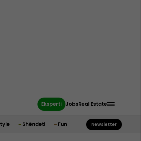
Eksperti
Jobs
Real Estate
style
Shëndeti
Fun
Newsletter