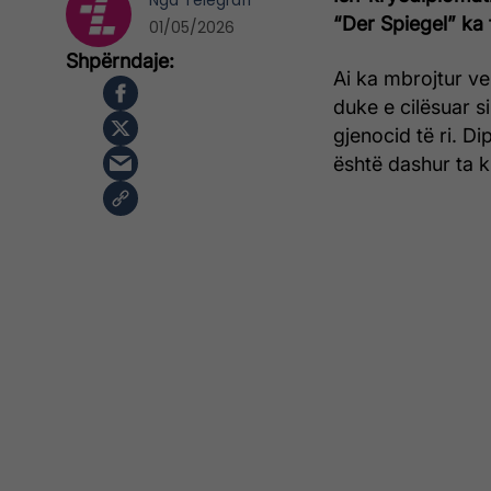
Nga
Telegrafi
“Der Spiegel” ka 
01/05/2026
Ai ka mbrojtur ve
duke e cilësuar 
gjenocid të ri. D
është dashur ta ku