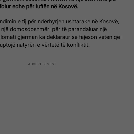
folur edhe për luftën në Kosovë.
ndimin e tij për ndërhyrjen ushtarake në Kosovë,
si një domosdoshmëri për të parandaluar një
iplomati gjerman ka deklaraur se fajëson veten që i
ptojë natyrën e vërtetë të konfliktit.