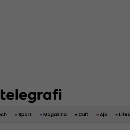
ech
Sport
Magazina
Cult
Ajo
Life