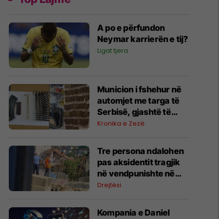
A po e përfundon
Neymar karrierën e tij?
Ligat tjera
Municion i fshehur në
automjet me targa të
Serbisë, gjashtë të
arrestuar në Prishtinë
Kronika e Zezë
Tre persona ndalohen
pas aksidentit tragjik
në vendpunishte në
Prishtinë, Prokuroria
Drejtësi
nis hetimet
Kompania e Daniel