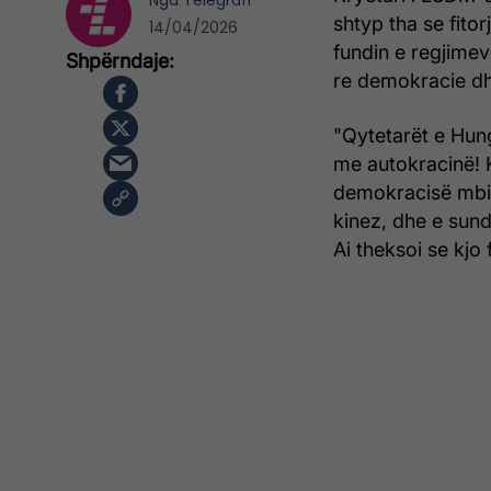
Nga
Telegrafi
shtyp tha se fito
14/04/2026
fundin e regjimeve
re demokracie dh
"Qytetarët e Hung
me autokracinë! K
demokracisë mbi 
kinez, dhe e sundi
Ai theksoi se kjo 