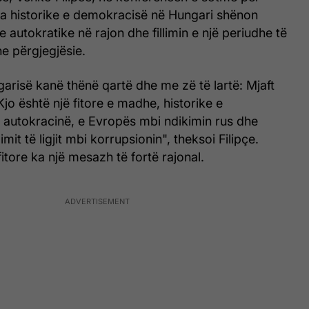
rja historike e demokracisë në Hungari shënon
 autokratike në rajon dhe fillimin e një periudhe të
e përgjegjësie.
arisë kanë thënë qartë dhe me zë të lartë: Mjaft
jo është një fitore e madhe, historike e
autokracinë, e Evropës mbi ndikimin rus dhe
mit të ligjit mbi korrupsionin", theksoi Filipçe.
fitore ka një mesazh të fortë rajonal.