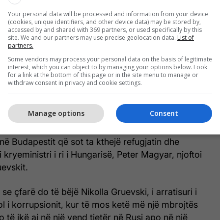
 saj, jo për shtetin, por për interesat e saj
Your personal data will be processed and information from your device
biznesit. Telekomunikacioni, energjia, media -
(cookies, unique identifiers, and other device data) may be stored by,
idhur me rrethin e Orbanit”, tha Filipçe.
accessed by and shared with 369 partners, or used specifically by this
site. We and our partners may use precise geolocation data.
List of
partners.
e shtoi se me rënien e Orbanit, do të ngrihen edhe
Some vendors may process your personal data on the basis of legitimate
ëdhënieve të biznesit dhe shtoi se LSDM do të
interest, which you can object to by managing your options below. Look
for a link at the bottom of this page or in the site menu to manage or
 të plotë për të gjitha kombinimet e biznesit.
withdraw consent in privacy and cookie settings.
ga Qeveria të përgjigjet nëse, pasi OBRM-PDUKM
Manage options
Consent
në pushtet, kërkuan ekstradimin e ish-
olla Gruevskit, dhe nëse jo, të përgjigjen pse dhe
jnë Budapestit që sot ta kthejë refugjatin dhe
 kryeministri i ri i Hungarisë, Peter Magyar, njoftoi
evskit.
 se çfarë do të bëjë Nikolla Gruevski, i arratisuri i
 i korrupsionit, kur të mos ketë më një mbrojtës
 të ikë ai në një vend tjetër në Rusi apo në një