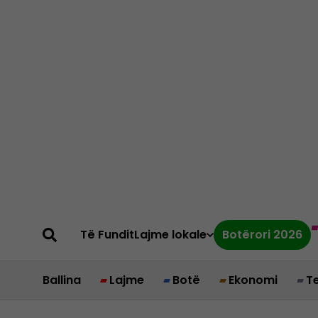
Të Fundit
Lajme lokale
Botërori 2026
Ballina
Lajme
Botë
Ekonomi
T