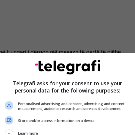
e në Hungari i dërgon një mesazh të qartë të gjithë
autokratëve po mbaron. Regjimet autokratike po
 Vuçiq është i radhës, dhe bashkë me të edhe
i. Rajoni i përket Evropës, jo Rusisë. Koha e
Telegrafi asks for your consent to use your
gjegjësisë po vjen", tha Filipçe.
personal data for the following purposes:
 theksoi se rënia e regjimit të Viktor Orbanit lidhet
Personalised advertising and content, advertising and content
 lidhjet politike dhe të biznesit që OBRM-PDUKM,
measurement, audience research and services development
 të organizuar në Maqedoni - po ndërtonte.
Store and/or access information on a device
 ia vuri interesat strategjike të Maqedonisë
Learn more