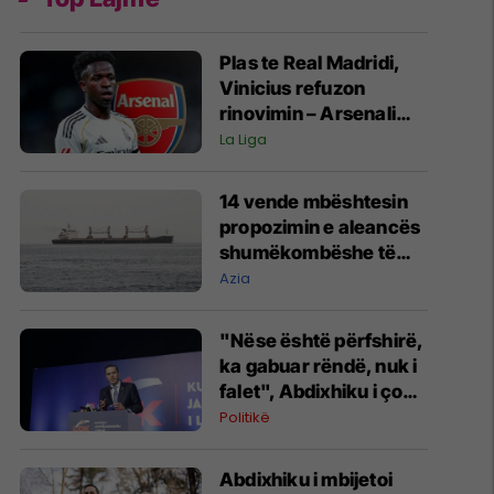
Plas te Real Madridi,
Vinicius refuzon
rinovimin – Arsenali
gati ofertën 140
La Liga
milionëshe
14 vende mbështesin
propozimin e aleancës
shumëkombëshe të
mbrojtjes detare të
Azia
udhëhequr nga Arabia
Saudite
"Nëse është përfshirë,
ka gabuar rëndë, nuk i
falet", Abdixhiku i çon
“selam” Përparim
Politikë
Ramës
Abdixhiku i mbijetoi