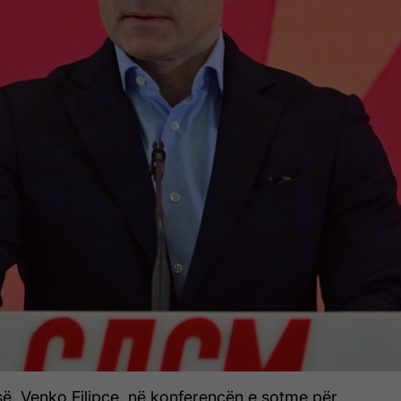
së, Venko Filipce, në konferencën e sotme për