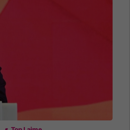
Top Lajme