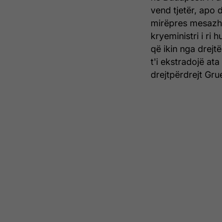
vend tjetër, apo d
mirëpres mesazh
kryeministri i ri
që ikin nga drejt
t'i ekstradojë ata
drejtpërdrejt Grue