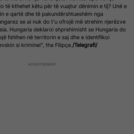
o të kthehet këtu për të vuajtur dënimin e tij? Unë e
in e qartë dhe të pakundërshtueshëm nga
 hungarez se ai nuk do t'u ofrojë më strehim njerëzve
ësia. Hungaria deklaroi shprehimisht se Hungaria do
 që fshihen në territorin e saj dhe e identifikoi
vskin si kriminel", tha Filipçe.
/Telegrafi/