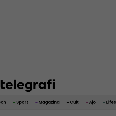
ech
Sport
Magazina
Cult
Ajo
Life