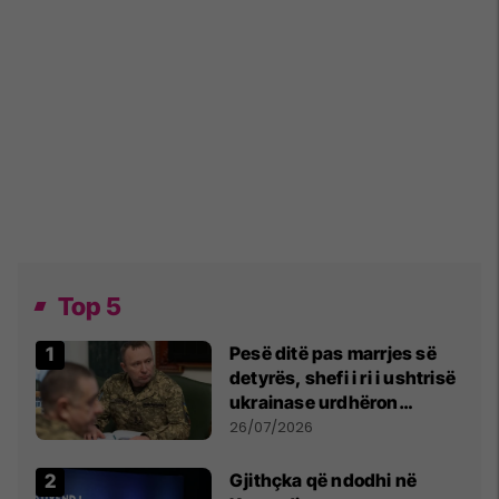
Top 5
Pesë ditë pas marrjes së
detyrës, shefi i ri i ushtrisë
ukrainase urdhëron
kontroll të madh
26/07/2026
Gjithçka që ndodhi në