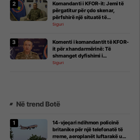
Komandanti i KFOR-it: Jemi të
përgatitur për çdo skenar,
përfshirë një situatë të
ngjashme me Banjskën
Siguri
Komenti i komandantit të KFOR-
it për xhandarmërinë: Të
shmanget dyfishimi i
përpjekjeve
Siguri
Në trend Botë
14-vjeçari ndihmon policinë
britanike për një telefonatë të
rreme, aeroplanët luftarakë u