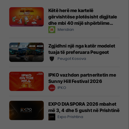
Këtë herë me kartelë
gërvishtëse plotësisht digjitale
dhe mbi 40 mijë shpërblime
instant!
Meridian
Zgjidhni një nga katër modelet
tuaja të preferuara Peugeot
Peugot Kosova
IPKO vazhdon partneritetin me
Sunny Hill Festival 2026
IPKO
EXPO DIASPORA 2026 mbahet
më 3, 4 dhe 5 gusht në Prishtinë
Expo Prishtina