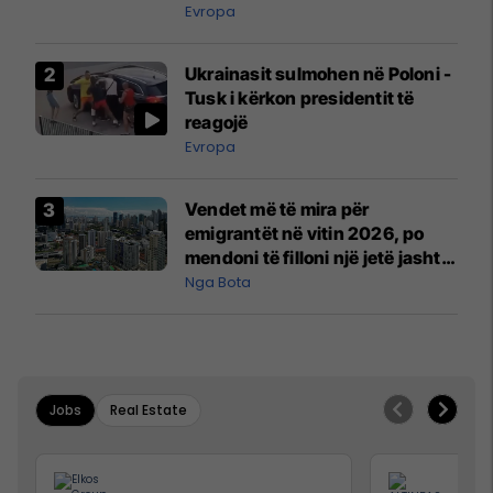
ngritën në ajër për të
Evropa
interceptuar fluturaken e Qatar
Airways që po shkonte drejt
Ukrainasit sulmohen në Poloni -
Mançesterit
Tusk i kërkon presidentit të
reagojë
Evropa
Vendet më të mira për
emigrantët në vitin 2026, po
mendoni të filloni një jetë jashtë
vendit?
Nga Bota
Jobs
Real Estate