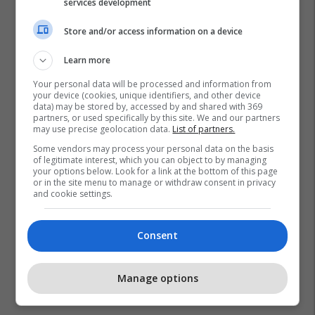
services development
Store and/or access information on a device
Learn more
Your personal data will be processed and information from
your device (cookies, unique identifiers, and other device
data) may be stored by, accessed by and shared with 369
partners, or used specifically by this site. We and our partners
may use precise geolocation data.
List of partners.
Lufta Hibride
Arben Fetoshi
Octupus
Some vendors may process your personal data on the basis
of legitimate interest, which you can object to by managing
your options below. Look for a link at the bottom of this page
or in the site menu to manage or withdraw consent in privacy
and cookie settings.
Consent
Manage options