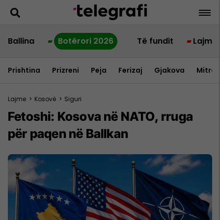
Ballina
Botërori 2026
Të fundit
Lajme
Prishtina
Prizreni
Peja
Ferizaj
Gjakova
Mitrov
Lajme
>
Kosovë
>
Siguri
Fetoshi: Kosova në NATO, rruga
për paqen në Ballkan