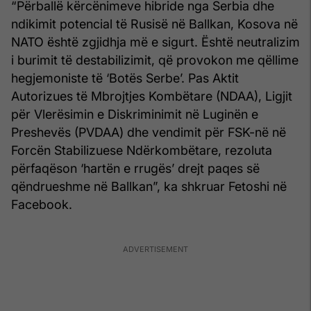
“Përballë kërcënimeve hibride nga Serbia dhe
ndikimit potencial të Rusisë në Ballkan, Kosova në
NATO është zgjidhja më e sigurt. Është neutralizim
i burimit të destabilizimit, që provokon me qëllime
hegjemoniste të ‘Botës Serbe’. Pas Aktit
Autorizues të Mbrojtjes Kombëtare (NDAA), Ligjit
për Vlerësimin e Diskriminimit në Luginën e
Preshevës (PVDAA) dhe vendimit për FSK-në në
Forcën Stabilizuese Ndërkombëtare, rezoluta
përfaqëson ‘hartën e rrugës’ drejt paqes së
qëndrueshme në Ballkan”, ka shkruar Fetoshi në
Facebook.