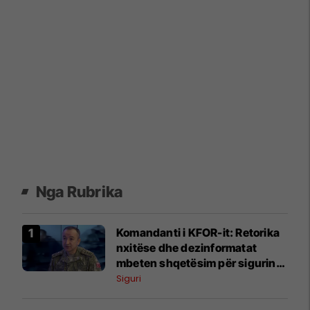
Nga Rubrika
Komandanti i KFOR-it: Retorika
nxitëse dhe dezinformatat
mbeten shqetësim për sigurinë
në Kosovë
Siguri