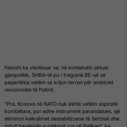
Fetoshi ka vlerësuar se, në kontekstin aktual
gjeopolitik, SHBA-të po i tregojnë BE-së se
paqartësia vetëm sa krijon terren për ambiciet
revizioniste të Putinit.
“Pra, Kosova në NATO nuk është vetëm aspiratë
kombëtare, por edhe instrument parandalues, që
eliminon kalkulimet destabilizuese të Serbisë dhe
mbyll hapësirën e ndikimit rus në Ballkan”, ka