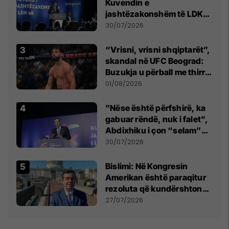
Kuvendin e
jashtëzakonshëm të LDK-
së
30/07/2026
“Vrisni, vrisni shqiptarët”,
skandal në UFC Beograd:
Buzukja u përball me thirrje
anti-shqiptare nga
01/08/2026
tribunat
"Nëse është përfshirë, ka
gabuar rëndë, nuk i falet",
Abdixhiku i çon “selam”
Përparim Ramës
30/07/2026
Bislimi: Në Kongresin
Amerikan është paraqitur
rezoluta që kundërshton
mbajtjen e Asamblesë
27/07/2026
Parlamentare të OSBE-së
në Beograd