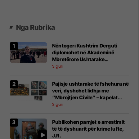
Nga Rubrika
Nëntogeri Kushtrim Dërguti
diplomohet në Akademinë
Mbretërore Ushtarake
Sandhurst, një nga akademitë
Siguri
ushtarake më prestigjioze në
botë
Pajisje ushtarake të fshehura në
veri, dyshohet lidhja me
“Mbrojtjen Civile” – kapelat
përputhen me ato të përdorura
Siguri
nga pjesëtarët e saj
Publikohen pamjet e arrestimit
të të dyshuarit për krime lufte,
J.R.