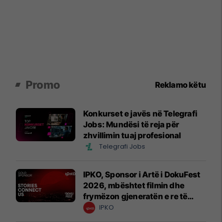
Promo
Reklamo këtu
Konkurset e javës në Telegrafi
Jobs: Mundësi të reja për
zhvillimin tuaj profesional
Telegrafi Jobs
IPKO, Sponsor i Artë i DokuFest
2026, mbështet filmin dhe
frymëzon gjeneratën e re të
krijuesve
IPKO