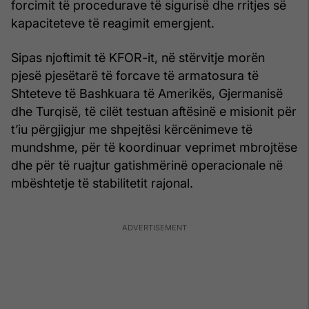
forcimit të procedurave të sigurisë dhe rritjes së
kapaciteteve të reagimit emergjent.
Sipas njoftimit të KFOR-it, në stërvitje morën
pjesë pjesëtarë të forcave të armatosura të
Shteteve të Bashkuara të Amerikës, Gjermanisë
dhe Turqisë, të cilët testuan aftësinë e misionit për
t’iu përgjigjur me shpejtësi kërcënimeve të
mundshme, për të koordinuar veprimet mbrojtëse
dhe për të ruajtur gatishmërinë operacionale në
mbështetje të stabilitetit rajonal.