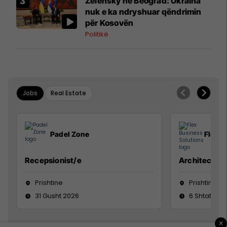
Zelensky në Beograd: Ukraina
nuk e ka ndryshuar qëndrimin
për Kosovën
Politikë
Jobs
Real Estate
Padel Zone
Flex B
Recepsionist/e
Architect
Prishtine
Prishtinë
31 Gusht 2026
6 Shtator 2
×