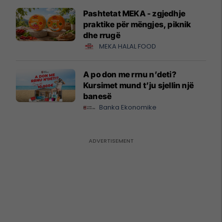
Pashtetat MEKA - zgjedhje
praktike për mëngjes, piknik
dhe rrugë
MEKA HALAL FOOD
A po don me rrnu n’deti?
Kursimet mund t’ju sjellin një
banesë
Banka Ekonomike