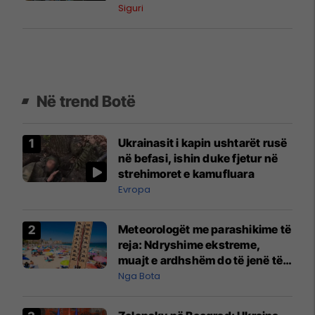
Siguri
Në trend Botë
Ukrainasit i kapin ushtarët rusë
në befasi, ishin duke fjetur në
strehimoret e kamufluara
Evropa
Meteorologët me parashikime të
reja: Ndryshime ekstreme,
muajt e ardhshëm do të jenë të
pazakontë
Nga Bota