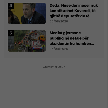
Deda: Nëse deri nesër nuk
konstituohet Kuvendi, të
gjithë deputetët do të
bëjnë shkelje të rëndë
06/08/2026
kushtetuese
Mediat gjermane
publikojnë detaje për
aksidentin ku humbën
jetën tre mërgimtarë nga
06/08/2026
Komogllava e Ferizajt