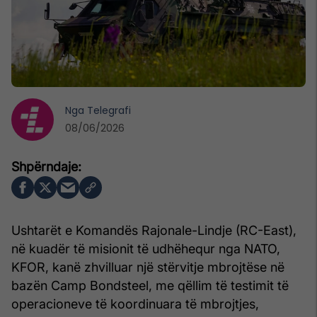
Nga
Telegrafi
08/06/2026
Ushtarët e Komandës Rajonale-Lindje (RC-East),
në kuadër të misionit të udhëhequr nga NATO,
KFOR, kanë zhvilluar një stërvitje mbrojtëse në
bazën Camp Bondsteel, me qëllim të testimit të
operacioneve të koordinuara të mbrojtjes,