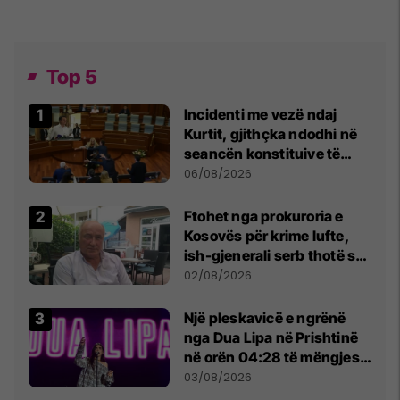
Top 5
Incidenti me vezë ndaj
Kurtit, gjithçka ndodhi në
seancën konstituive të
Kuvendit
06/08/2026
Ftohet nga prokuroria e
Kosovës për krime lufte,
ish-gjenerali serb thotë se
dikush e tradhtoi në
02/08/2026
Beograd
Një pleskavicë e ngrënë
nga Dua Lipa në Prishtinë
në orën 04:28 të mëngjesit
- dhe bota digjitale serbe
03/08/2026
shpall gjendjen e luftës