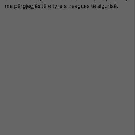
me përgjegjësitë e tyre si reagues të sigurisë.