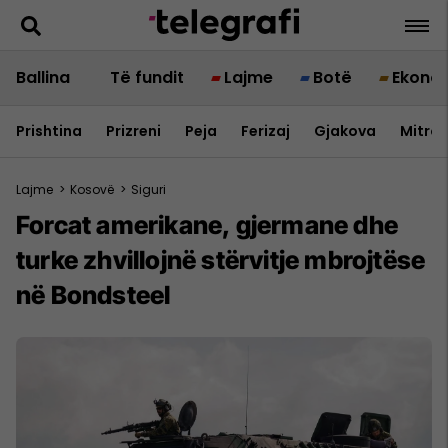
Ballina
Të fundit
Lajme
Botë
Ekono
Prishtina
Prizreni
Peja
Ferizaj
Gjakova
Mitrov
Lajme
>
Kosovë
>
Siguri
Forcat amerikane, gjermane dhe
turke zhvillojnë stërvitje mbrojtëse
në Bondsteel