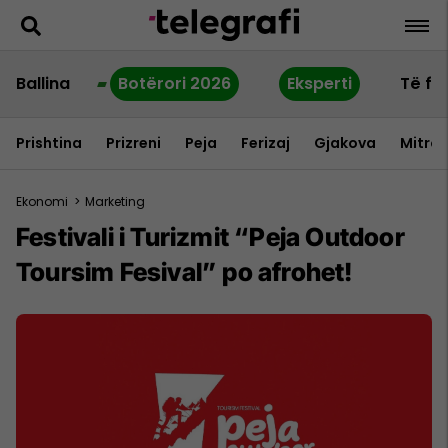
Ballina
Botërori 2026
Eksperti
Të fu
Prishtina
Prizreni
Peja
Ferizaj
Gjakova
Mitrov
Ekonomi
>
Marketing
Festivali i Turizmit “Peja Outdoor
Toursim Fesival” po afrohet!