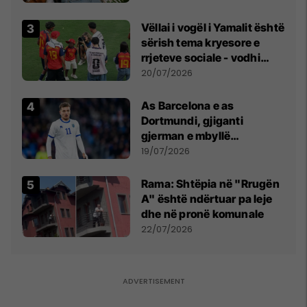
Vëllai i vogël i Yamalit është
sërish tema kryesore e
rrjeteve sociale - vodhi
vëmendjen pas finales së
20/07/2026
Kupës së Botës
As Barcelona e as
Dortmundi, gjiganti
gjerman e mbyllë
marrëveshjen për Fisnik
19/07/2026
Asllanin
Rama: Shtëpia në "Rrugën
A" është ndërtuar pa leje
dhe në pronë komunale
22/07/2026