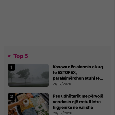
Top 5
Kosova nën alarmin e kuq
të ESTOFEX,
paralajmërohen stuhi të
fuqishme me breshër dhe
21/07/2026
erëra të forta
Pse udhëtarët me përvojë
vendosin një rrotull letre
higjienike në valixhe
20/07/2026