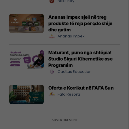
shtandin dhe zbuloni
Baks Bay
mundësitë e investimit
Ananas Impex sjell në treg
produkte të reja për çdo shije
dhe gatim
Ananas Impex
Maturant, puno nga shtëpia!
Studio Siguri Kibernetike ose
Programim
Cacttus Education
Oferta e Korrikut në FAFA Sun
Fafa Resorts