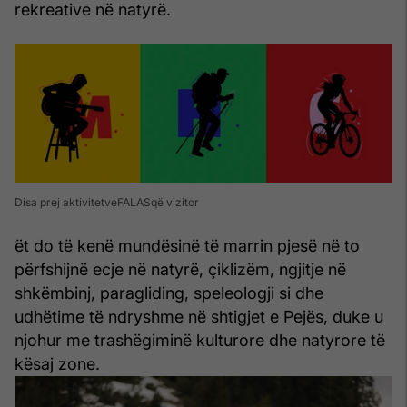
rekreative në natyrë.
Disa prej aktivitetveFALASqë vizitor
ët do të kenë mundësinë të marrin pjesë në to
përfshijnë ecje në natyrë, çiklizëm, ngjitje në
shkëmbinj, paragliding, speleologji si dhe
udhëtime të ndryshme në shtigjet e Pejës, duke u
njohur me trashëgiminë kulturore dhe natyrore të
kësaj zone.