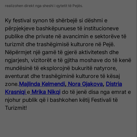
realizohen direkt nga sheshi i qytetit të Pejës.
Ky festival synon të shërbejë si dëshmi e
përpjekjeve bashkëpunuese të institucioneve
publike dhe private në avancimin e sektorëve të
turizmit dhe trashëgimisë kulturore në Pejë.
Nëpërmjet një gamë të gjerë aktivitetesh dhe
ngjarjesh, vizitorët e të gjitha moshave do të kenë
mundësinë të eksplorojnë bukuritë natyrore,
aventurat dhe trashëgiminë kulturore të kësaj
zone.
Majlinda Kelmendi
,
Nora Gjakova
,
Distria
Krasniqi
e
Mrika Nikqi
do të jenë disa nga emrat e
njohur publik që i bashkohen këtij Festivali të
Turizmit!