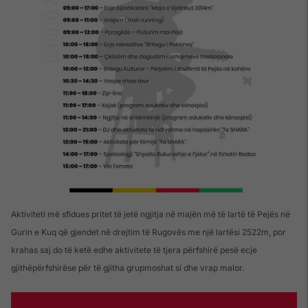
Aktiviteti më sfidues pritet të jetë ngjitja në majën më të lartë të Pejës në
Gurin e Kuq që gjendet në drejtim të Rugovës me një lartësi 2522m, por
krahas saj do të ketë edhe aktivitete të tjera përfshirë pesë ecje
gjithëpërfshirëse për të gjitha grupmoshat si dhe vrap malor.