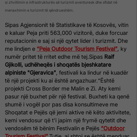
si zhvillimin e infrastrukturës së turizmit aventuresk dhe sfidat në
menaxhimin e turizmit të qëndrueshëm.
Sipas Agjensionit të Statistikave të Kosovës, vitin
e kaluar Peja priti 563,000 vizitorë, duke forcuar
reputacionin e saj si një qytet lider i turizmit. Dhe
me lindjen e
“Peja Outdoor Tourism Festival”
, ky
numër pritet të rritet edhe më tej.
Sipas
Raif
Gjikolli, udhëheqës i shoqatës bjeshkatare
alpiniste "Gjeravica"
, festivali ka lindur në kuadër
të një projekti ku ai është angazhuar.
“Është
projekti Cross Border me Malin e Zi
. Aty kemi
pasur një buxhet për një festival. Buxheti ka qenë
shumë i vogël por pas disa konsultimeve me
Shoqatat e Pejës që jemi aktive në këto aktivitete,
kemi vendosur që t'i japim një frymë qytetit dhe
vendosëm të bënim Festivalin e Pejës
“Outdoor
Tourism Festival”
.
Tutje, ai shtoi se është menduar