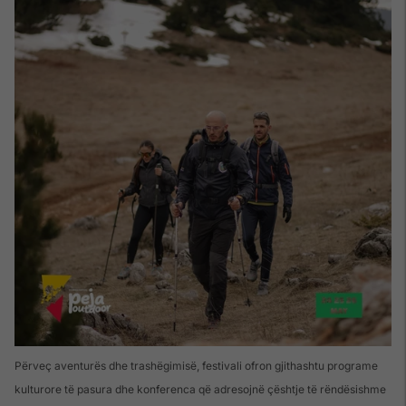
Përveç aventurës dhe trashëgimisë, festivali ofron gjithashtu programe
kulturore të pasura dhe konferenca që adresojnë çështje të rëndësishme