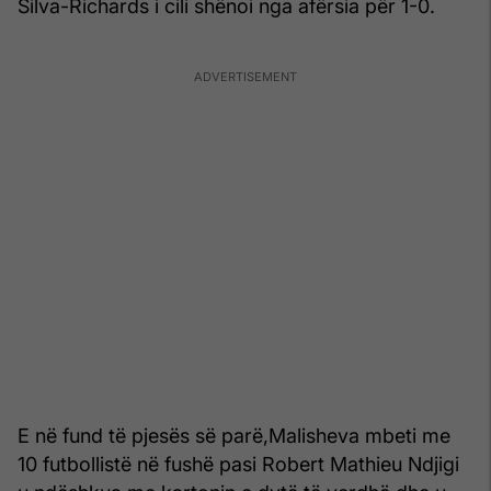
Silva-Richards i cili shënoi nga afërsia për 1-0.
E në fund të pjesës së parë,Malisheva mbeti me
10 futbollistë në fushë pasi Robert Mathieu Ndjigi