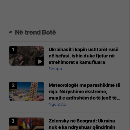
Në trend Botë
Ukrainasit i kapin ushtarët rusë
në befasi, ishin duke fjetur në
strehimoret e kamufluara
Evropa
Meteorologët me parashikime të
reja: Ndryshime ekstreme,
muajt e ardhshëm do të jenë të
pazakontë
Nga Bota
Zelensky në Beograd: Ukraina
nuk e ka ndryshuar qëndrimin