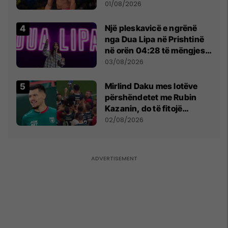
anti-shqiptare nga
01/08/2026
tribunat
Një pleskavicë e ngrënë
nga Dua Lipa në Prishtinë
në orën 04:28 të mëngjesit
- dhe bota digjitale serbe
03/08/2026
shpall gjendjen e luftës
Mirlind Daku mes lotëve
përshëndetet me Rubin
Kazanin, do të fitojë
miliona te Spartak Moska
02/08/2026