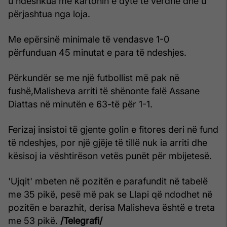
u ndëshkua me kartonin e dytë të verdhë dhe u
përjashtua nga loja.
Me epërsinë minimale të vendasve 1-0
përfunduan 45 minutat e para të ndeshjes.
Përkundër se me një futbollist më pak në
fushë,Malisheva arriti të shënonte falë Assane
Diattas në minutën e 63-të për 1-1.
Ferizaj insistoi të gjente golin e fitores deri në fund
të ndeshjes, por një gjëje të tillë nuk ia arriti dhe
kësisoj ia vështirëson vetës punët për mbijetesë.
'Ujqit' mbeten në pozitën e parafundit në tabelë
me 35 pikë, pesë më pak se Llapi që ndodhet në
pozitën e barazhit, derisa Malisheva është e treta
me 53 pikë.
/Telegrafi/