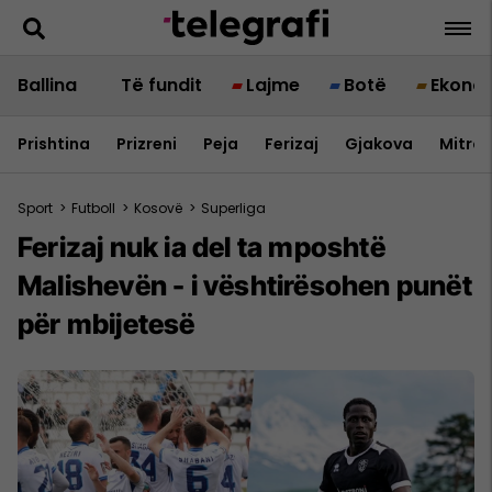
Ballina
Të fundit
Lajme
Botë
Ekono
Prishtina
Prizreni
Peja
Ferizaj
Gjakova
Mitrov
Sport
>
Futboll
>
Kosovë
>
Superliga
Ferizaj nuk ia del ta mposhtë
Malishevën - i vështirësohen punët
për mbijetesë