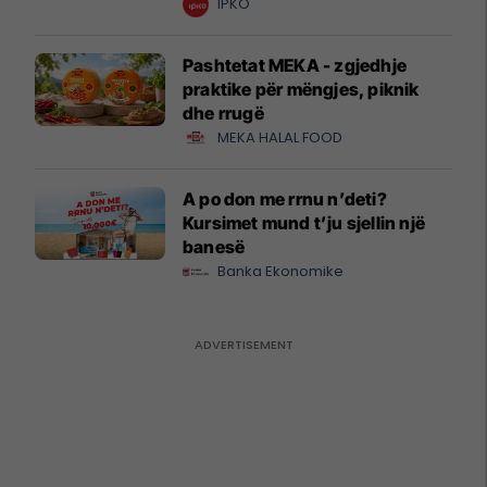
krijuesve
IPKO
Pashtetat MEKA - zgjedhje
praktike për mëngjes, piknik
dhe rrugë
MEKA HALAL FOOD
A po don me rrnu n’deti?
Kursimet mund t’ju sjellin një
banesë
Banka Ekonomike