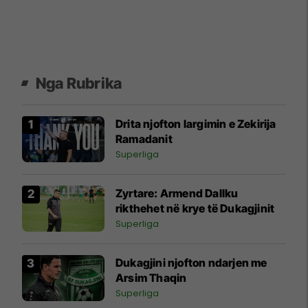
Nga Rubrika
Drita njofton largimin e Zekirija
Ramadanit
Superliga
Zyrtare: Armend Dallku
rikthehet në krye të Dukagjinit
Superliga
Dukagjini njofton ndarjen me
Arsim Thaqin
Superliga