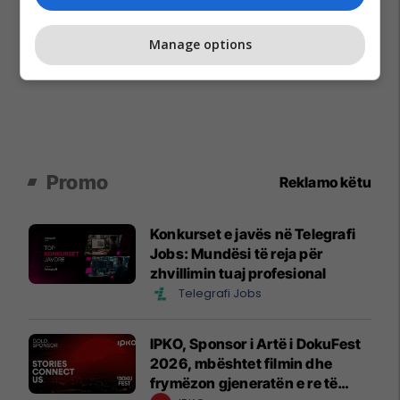
Manage options
Promo
Reklamo këtu
Konkurset e javës në Telegrafi
Jobs: Mundësi të reja për
zhvillimin tuaj profesional
Telegrafi Jobs
IPKO, Sponsor i Artë i DokuFest
2026, mbështet filmin dhe
frymëzon gjeneratën e re të