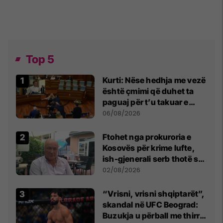
Top 5
Kurti: Nëse hedhja me vezë
është çmimi që duhet ta
paguaj për t’u takuar e
bashkëbiseduar jam i
06/08/2026
lumtur ta bëj këtë
Ftohet nga prokuroria e
Kosovës për krime lufte,
ish-gjenerali serb thotë se
dikush e tradhtoi në
02/08/2026
Beograd
“Vrisni, vrisni shqiptarët”,
skandal në UFC Beograd:
Buzukja u përball me thirrje