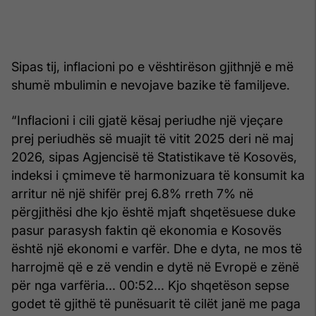
Sipas tij, inflacioni po e vështirëson gjithnjë e më
shumë mbulimin e nevojave bazike të familjeve.
“Inflacioni i cili gjatë kësaj periudhe një vjeçare
prej periudhës së muajit të vitit 2025 deri në maj
2026, sipas Agjencisë të Statistikave të Kosovës,
indeksi i çmimeve të harmonizuara të konsumit ka
arritur në një shifër prej 6.8% rreth 7% në
përgjithësi dhe kjo është mjaft shqetësuese duke
pasur parasysh faktin që ekonomia e Kosovës
është një ekonomi e varfër. Dhe e dyta, ne mos të
harrojmë që e zë vendin e dytë në Evropë e zënë
për nga varfëria... 00:52... Kjo shqetëson sepse
godet të gjithë të punësuarit të cilët janë me paga