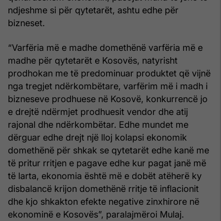
ndjeshme si për qytetarët, ashtu edhe për
bizneset.
“Varfëria më e madhe domethënë varfëria më e
madhe për qytetarët e Kosovës, natyrisht
prodhokan me të predominuar produktet që vijnë
nga tregjet ndërkombëtare, varfërim më i madh i
bizneseve prodhuese në Kosovë, konkurrencë jo
e drejtë ndërmjet prodhuesit vendor dhe atij
rajonal dhe ndërkombëtar. Edhe mundet me
dërguar edhe drejt një lloj kolapsi ekonomik
domethënë për shkak se qytetarët edhe kanë me
të pritur rritjen e pagave edhe kur pagat janë më
të larta, ekonomia është më e dobët atëherë ky
disbalancë krijon domethënë rritje të inflacionit
dhe kjo shkakton efekte negative zinxhirore në
ekonominë e Kosovës”, paralajmëroi Mulaj.