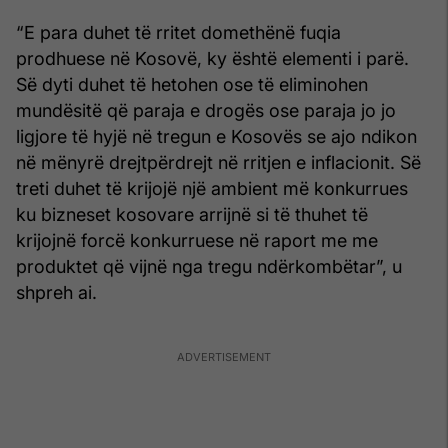
“E para duhet të rritet domethënë fuqia
prodhuese në Kosovë, ky është elementi i parë.
Së dyti duhet të hetohen ose të eliminohen
mundësitë që paraja e drogës ose paraja jo jo
ligjore të hyjë në tregun e Kosovës se ajo ndikon
në mënyrë drejtpërdrejt në rritjen e inflacionit. Së
treti duhet të krijojë një ambient më konkurrues
ku bizneset kosovare arrijnë si të thuhet të
krijojnë forcë konkurruese në raport me me
produktet që vijnë nga tregu ndërkombëtar”, u
shpreh ai.