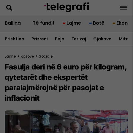
Ballina
Të fundit
Lajme
Botë
Ekono
Prishtina
Prizreni
Peja
Ferizaj
Gjakova
Mitrov
Lajme
>
Kosovë
>
Sociale
Fasulja deri në 6 euro për kilogram,
qytetarët dhe ekspertët
paralajmërojnë për pasojat e
inflacionit