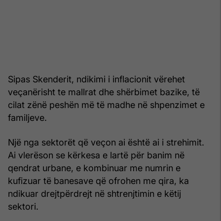
Sipas Skenderit, ndikimi i inflacionit vërehet
veçanërisht te mallrat dhe shërbimet bazike, të
cilat zënë peshën më të madhe në shpenzimet e
familjeve.
Një nga sektorët që veçon ai është ai i strehimit.
Ai vlerëson se kërkesa e lartë për banim në
qendrat urbane, e kombinuar me numrin e
kufizuar të banesave që ofrohen me qira, ka
ndikuar drejtpërdrejt në shtrenjtimin e këtij
sektori.