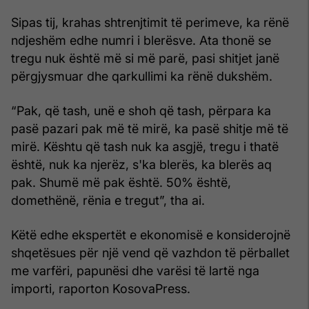
Sipas tij, krahas shtrenjtimit të perimeve, ka rënë
ndjeshëm edhe numri i blerësve. Ata thonë se
tregu nuk është më si më parë, pasi shitjet janë
përgjysmuar dhe qarkullimi ka rënë dukshëm.
“Pak, që tash, unë e shoh që tash, përpara ka
pasë pazari pak më të mirë, ka pasë shitje më të
mirë. Kështu që tash nuk ka asgjë, tregu i thatë
është, nuk ka njerëz, s'ka blerës, ka blerës aq
pak. Shumë më pak është. 50% është,
domethënë, rënia e tregut”, tha ai.
Këtë edhe ekspertët e ekonomisë e konsiderojnë
shqetësues për një vend që vazhdon të përballet
me varfëri, papunësi dhe varësi të lartë nga
importi, raporton KosovaPress.