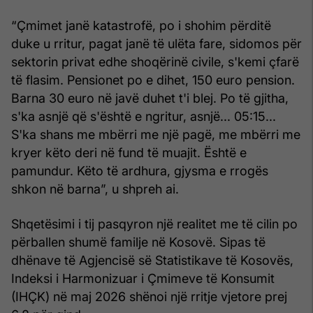
“Çmimet janë katastrofë, po i shohim përditë
duke u rritur, pagat janë të ulëta fare, sidomos për
sektorin privat edhe shoqërinë civile, s'kemi çfarë
të flasim. Pensionet po e dihet, 150 euro pension.
Barna 30 euro në javë duhet t'i blej. Po të gjitha,
s'ka asnjë që s'është e ngritur, asnjë... 05:15...
S'ka shans me mbërri me një pagë, me mbërri me
kryer këto deri në fund të muajit. Është e
pamundur. Këto të ardhura, gjysma e rrogës
shkon në barna”, u shpreh ai.
Shqetësimi i tij pasqyron një realitet me të cilin po
përballen shumë familje në Kosovë. Sipas të
dhënave të Agjencisë së Statistikave të Kosovës,
Indeksi i Harmonizuar i Çmimeve të Konsumit
(IHÇK) në maj 2026 shënoi një rritje vjetore prej