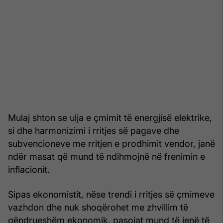
Mulaj shton se ulja e çmimit të energjisë elektrike,
si dhe harmonizimi i rritjes së pagave dhe
subvencioneve me rritjen e prodhimit vendor, janë
ndër masat që mund të ndihmojnë në frenimin e
inflacionit.
Sipas ekonomistit, nëse trendi i rritjes së çmimeve
vazhdon dhe nuk shoqërohet me zhvillim të
qëndrueshëm ekonomik, pasojat mund të jenë të