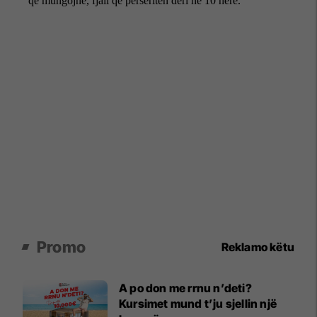
Promo
Reklamo këtu
A po don me rrnu n’deti?
Kursimet mund t’ju sjellin një