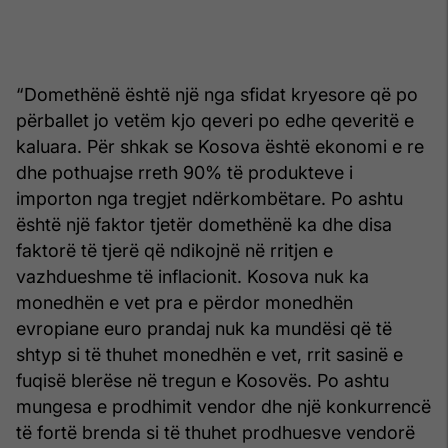
“Domethënë është një nga sfidat kryesore që po
përballet jo vetëm kjo qeveri po edhe qeveritë e
kaluara. Për shkak se Kosova është ekonomi e re
dhe pothuajse rreth 90% të produkteve i
importon nga tregjet ndërkombëtare. Po ashtu
është një faktor tjetër domethënë ka dhe disa
faktorë të tjerë që ndikojnë në rritjen e
vazhdueshme të inflacionit. Kosova nuk ka
monedhën e vet pra e përdor monedhën
evropiane euro prandaj nuk ka mundësi që të
shtyp si të thuhet monedhën e vet, rrit sasinë e
fuqisë blerëse në tregun e Kosovës. Po ashtu
mungesa e prodhimit vendor dhe një konkurrencë
të fortë brenda si të thuhet prodhuesve vendorë