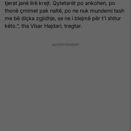
tjerat janë lirë krejt. Qytetarët po ankohen, po
thonë çmimet pak naltë, po ne nuk mundemi tash
me bë diçka zgjidhje, se ne i blejmë për t'i shitur
këto.”, tha Visar Hajdari, tregtar.