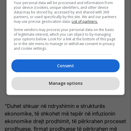
Your personal data will be processed and information from
your device (cookies, unique identifiers, and other device
data) may be stored by, accessed by and shared with 369
partners, or used specifically by this site. We and our partners
may use precise geolocation data.
List of partners.
Some vendors may process your personal data on the basis
of legitimate interest, which you can object to by managing
your options below. Look for a link at the bottom of this page
or in the site menu to manage or withdraw consent in privacy
and cookie settings.
Consent
Manage options
“Duhet shkuar në ndryshimin e strukturës
ekonomike, të shkohet më tepër në infuzionin
ekonomike drejt prodhimit, të përkrahen proceset
prodhuese, firmat prodhuese të përkrahen më