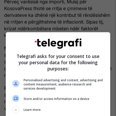
Përveç varësisë nga importi, Mulaj për
KosovaPress thotë se rritja e çmimeve të
derivateve ka dhënë një kontribut të rëndësishëm
në rritjen e përgjithshme të inflacionit. Sipas tij,
krizat ndërkombëtare mbeten ndër faktorët
kryesorë të kësaj rritjeje.
Megjithatë, ai thekson se ndikim ka edhe
struktura e tregut vendor të derivateve, i cili
Telegrafi asks for your consent to use
dominohet nga një numër i kufizuar operatorësh,
your personal data for the following
purposes:
çka mund të kufizojë konkurrencën dhe të ndikojë
në çmime.
Personalised advertising and content, advertising and
content measurement, audience research and
Përballë këtyre zhvillimeve, ekspertët vlerësojnë
services development
se zbutja e inflacionit kërkon masa afatgjata dhe
Store and/or access information on a device
ndryshime të thella në strukturën ekonomike të
vendit.
Learn more