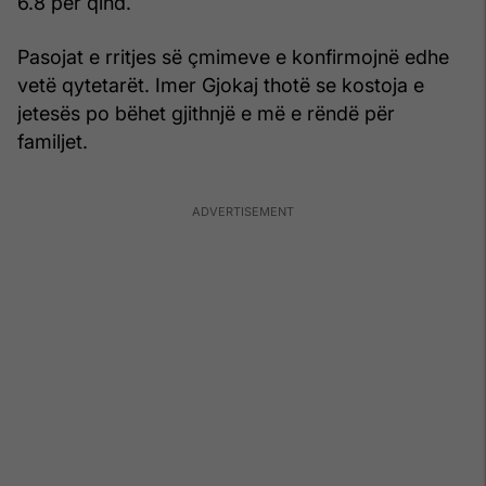
6.8 për qind.
Pasojat e rritjes së çmimeve e konfirmojnë edhe
vetë qytetarët. Imer Gjokaj thotë se kostoja e
jetesës po bëhet gjithnjë e më e rëndë për
familjet.