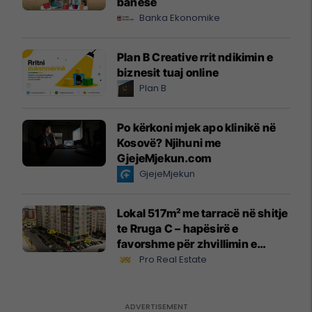
banesë
Banka Ekonomike
Plan B Creative rrit ndikimin e
biznesit tuaj online
Plan B
Po kërkoni mjek apo klinikë në
Kosovë? Njihuni me
GjejeMjekun.com
GjejeMjekun
Lokal 517m² me tarracë në shitje
te Rruga C – hapësirë e
favorshme për zhvillimin e
biznesit #15796
Pro Real Estate