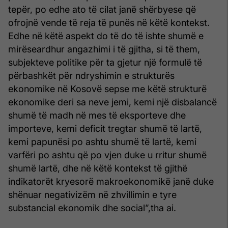
tepër, po edhe ato të cilat janë shërbyese që
ofrojnë vende të reja të punës në këtë kontekst.
Edhe në këtë aspekt do të do të ishte shumë e
mirëseardhur angazhimi i të gjitha, si të them,
subjekteve politike për ta gjetur një formulë të
përbashkët për ndryshimin e strukturës
ekonomike në Kosovë sepse me këtë strukturë
ekonomike deri sa neve jemi, kemi një disbalancë
shumë të madh në mes të eksporteve dhe
importeve, kemi deficit tregtar shumë të lartë,
kemi papunësi po ashtu shumë të lartë, kemi
varfëri po ashtu që po vjen duke u rritur shumë
shumë lartë, dhe në këtë kontekst të gjithë
indikatorët kryesorë makroekonomikë janë duke
shënuar negativizëm në zhvillimin e tyre
substancial ekonomik dhe social”,tha ai.