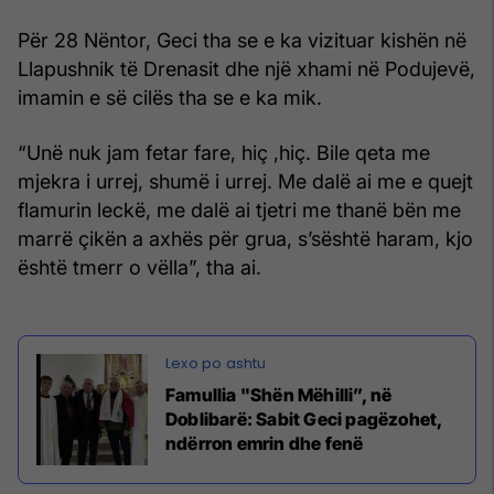
Për 28 Nëntor, Geci tha se e ka vizituar kishën në
Llapushnik të Drenasit dhe një xhami në Podujevë,
imamin e së cilës tha se e ka mik.
“Unë nuk jam fetar fare, hiç ,hiç. Bile qeta me
mjekra i urrej, shumë i urrej. Me dalë ai me e quejt
flamurin leckë, me dalë ai tjetri me thanë bën me
marrë çikën a axhës për grua, s’sështë haram, kjo
është tmerr o vëlla”, tha ai.
Famullia "Shën Mëhilli”, në
Doblibarë: Sabit Geci pagëzohet,
ndërron emrin dhe fenë