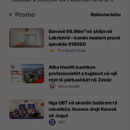
Promo
Reklamo këtu
Banesë 98.96m² në shitje në
Lakrishtë – banim modern pranë
qendrës #16060
Pro Real Estate
Alba Health bashkon
profesionistët e kujdesit në një
rrjet të përbashkët në Zvicër
Alba Health
Nga UBT në skenën botërore të
robotikës: Kosova drejt Koresë
së Jugut
UBT