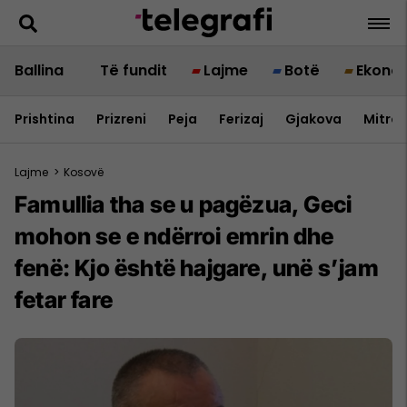
Ballina
Të fundit
Lajme
Botë
Ekono
Prishtina
Prizreni
Peja
Ferizaj
Gjakova
Mitrov
Lajme
>
Kosovë
Famullia tha se u pagëzua, Geci
mohon se e ndërroi emrin dhe
fenë: Kjo është hajgare, unë s’jam
fetar fare