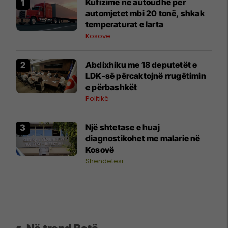
Kufizime në autoudhë për
automjetet mbi 20 tonë, shkak
temperaturat e larta
Kosovë
Abdixhiku me 18 deputetët e
LDK-së përcaktojnë rrugëtimin
e përbashkët
Politikë
Një shtetase e huaj
diagnostikohet me malarie në
Kosovë
Shëndetësi