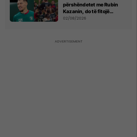
përshëndetet me Rubin
Kazanin, do të fitojë
miliona te Spartak Moska
02/08/2026