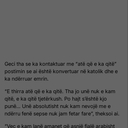
Geci tha se ka kontaktuar me “atë që e ka qitë”
postimin se ai është konvertuar në katolik dhe e
ka ndërruar emrin.
“E thirra atë që e ka qitë. Tha jo unë nuk e kam
qitë, e ka qitë tjetërkush. Po hajt s’është kjo
punë… Unë absolutisht nuk kam nevojë me e
ndërru fenë sepse nuk jam fetar fare”, theksoi ai.
“Veç e kam lanë amanet që asnjë fjalë arabisht