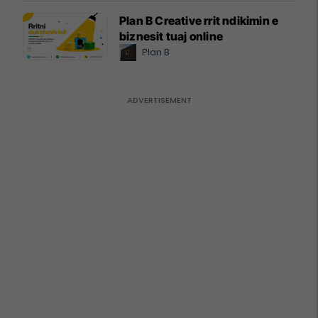
Plan B Creative rrit ndikimin e
biznesit tuaj online
Plan B