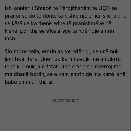
Ish-anëtari i Shtabit të Përgjithshëm të UÇK-së
pranoi se do të donte ta kishte një emër shqip dhe
se këtë ua ka thënë edhe të pranishmëve në
kishë, por tha se s’ka arsye ta ndërrojë emrin
tash.
“Jo more vëlla, emrin as s’e ndërroj, se unë nuk
jam fetar fare. Unë nuk kam nevojë me e ndërru
fenë kur nuk jam fetar. Unë emrin s’e ndërroj me
ma dhanë botën, se e kam emrin që ma kanë lanë
baba e nana”, tha ai.