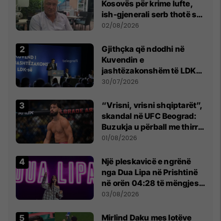
Kosovës për krime lufte,
ish-gjenerali serb thotë se
dikush e tradhtoi në
02/08/2026
Beograd
Gjithçka që ndodhi në
Kuvendin e
jashtëzakonshëm të LDK-
së
30/07/2026
“Vrisni, vrisni shqiptarët”,
skandal në UFC Beograd:
Buzukja u përball me thirrje
anti-shqiptare nga
01/08/2026
tribunat
Një pleskavicë e ngrënë
nga Dua Lipa në Prishtinë
në orën 04:28 të mëngjesit
- dhe bota digjitale serbe
03/08/2026
shpall gjendjen e luftës
Mirlind Daku mes lotëve