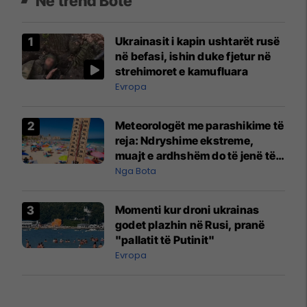
Në trend Botë
Ukrainasit i kapin ushtarët rusë
në befasi, ishin duke fjetur në
strehimoret e kamufluara
Evropa
Meteorologët me parashikime të
reja: Ndryshime ekstreme,
muajt e ardhshëm do të jenë të
pazakontë
Nga Bota
Momenti kur droni ukrainas
godet plazhin në Rusi, pranë
"pallatit të Putinit"
Evropa