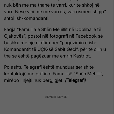
nuk bën me ma thanë te varri, kur të shkoj në
varr. Nëse vini me më varros, varrosmëni shqip”,
shtoi ish-komandanti.
Faqja “Famullia e Shën Mëhillit në Doblibarë të
Gjakovës”, postoi një fotografi në Facebook së
bashku me një njoftim për “pagëzimin e ish-
Komandantit të UÇK-së Sabit Geci”, për të cilin u
tha se është pagëzuar me emrin Kastriot.
Po ashtu Telegrafi është munduar sërish të
kontaktojë me priftin e Famullisë “Shën Mëhilli”,
mirëpo i njëjti nuk përgjigjet.
/Telegrafi/