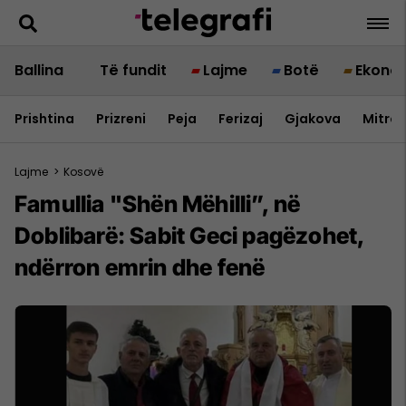
Ballina
Të fundit
Lajme
Botë
Ekono
Prishtina
Prizreni
Peja
Ferizaj
Gjakova
Mitrov
Lajme
>
Kosovë
Famullia "Shën Mëhilli”, në
Doblibarë: Sabit Geci pagëzohet,
ndërron emrin dhe fenë