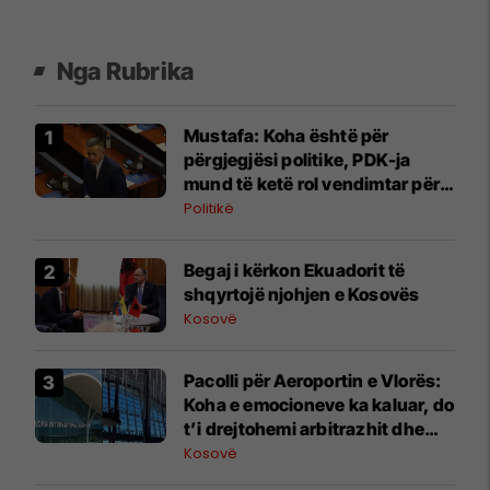
Nga Rubrika
Mustafa: Koha është për
përgjegjësi politike, PDK-ja
mund të ketë rol vendimtar për
qeverinë e re
Politikë
Begaj i kërkon Ekuadorit të
shqyrtojë njohjen e Kosovës
Kosovë
Pacolli për Aeroportin e Vlorës:
Koha e emocioneve ka kaluar, do
t’i drejtohemi arbitrazhit dhe
drejtësisë
Kosovë