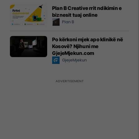
Plan B Creative rrit ndikimin e
biznesit tuaj online
Plan B
Po kërkoni mjek apo klinikë në
Kosovë? Njihuni me
GjejeMjekun.com
GjejeMjekun