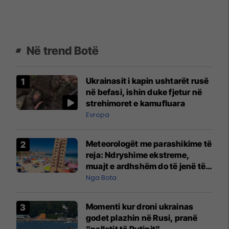
Në trend Botë
Ukrainasit i kapin ushtarët rusë
në befasi, ishin duke fjetur në
strehimoret e kamufluara
Evropa
Meteorologët me parashikime të
reja: Ndryshime ekstreme,
muajt e ardhshëm do të jenë të
pazakontë
Nga Bota
Momenti kur droni ukrainas
godet plazhin në Rusi, pranë