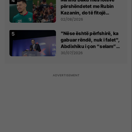
përshëndetet me Rubin
Kazanin, do të fitojë
miliona te Spartak Moska
02/08/2026
"Nëse është përfshirë, ka
gabuar rëndë, nuk i falet",
Abdixhiku i çon “selam”
Përparim Ramës
30/07/2026