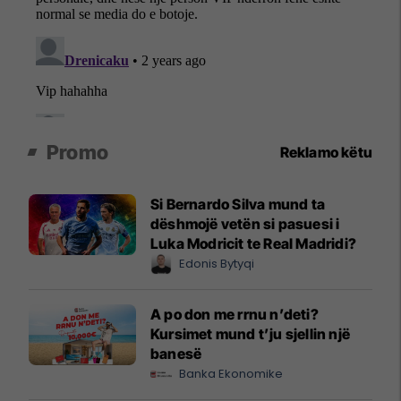
Promo
Reklamo këtu
Si Bernardo Silva mund ta
dëshmojë vetën si pasuesi i
Luka Modricit te Real Madridi?
Edonis Bytyqi
A po don me rrnu n’deti?
Kursimet mund t’ju sjellin një
banesë
Banka Ekonomike