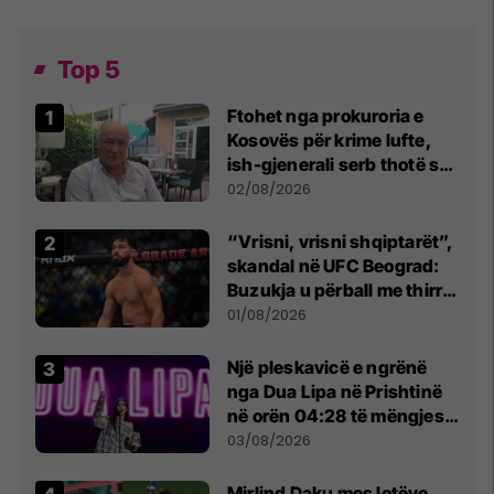
Top 5
Ftohet nga prokuroria e
Kosovës për krime lufte,
ish-gjenerali serb thotë se
dikush e tradhtoi në
02/08/2026
Beograd
“Vrisni, vrisni shqiptarët”,
skandal në UFC Beograd:
Buzukja u përball me thirrje
anti-shqiptare nga
01/08/2026
tribunat
Një pleskavicë e ngrënë
nga Dua Lipa në Prishtinë
në orën 04:28 të mëngjesit
- dhe bota digjitale serbe
03/08/2026
shpall gjendjen e luftës
Mirlind Daku mes lotëve