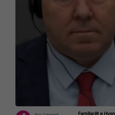
Familjarët e Hysn
Nga
Telegrafi