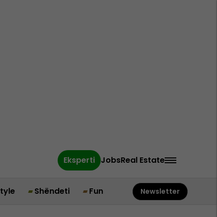
Eksperti
Jobs
Real Estate
style
Shëndeti
Fun
Newsletter