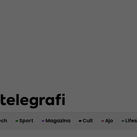
ech
Sport
Magazina
Cult
Ajo
Life