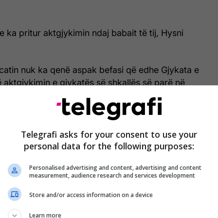
e ka pritur aktgjykimin ndaj babait të tij, Hysni
ucatin nuk ka qenë aspak befasi që edhe Gjykata e
jë aktgjykimin e gjykatës së shkallës së parë në
ajo e ka ulur dënimin për tre muaj.
a fillimi Gjykata Speciale në Hagë është dëshmuar si
abai i tij, Hysni Gucati, së bashku me Nasim
Telegrafi asks for your consent to use your
azhdojnë të mbahen padrejtësisht në burg.
personal data for the following purposes:
Personalised advertising and content, advertising and content
tit ka thënë se ai dhe pjesa tjetër e familjes ndihen
measurement, audience research and services development
adrejtësitë e kësaj gjykate.
Store and/or access information on a device
ata i bënë më të fortë krenaria që kanë për babanë
Learn more