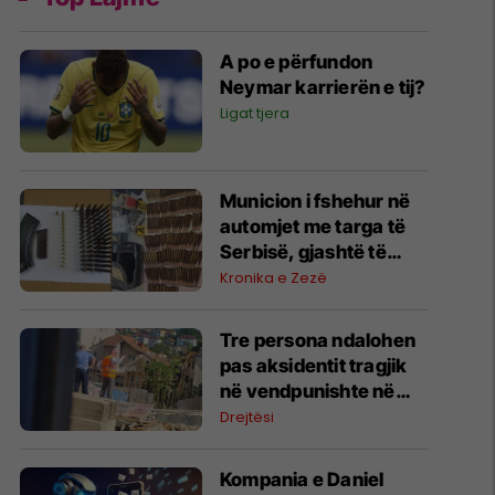
A po e përfundon
Neymar karrierën e tij?
Ligat tjera
Municion i fshehur në
automjet me targa të
Serbisë, gjashtë të
arrestuar në Prishtinë
Kronika e Zezë
Tre persona ndalohen
pas aksidentit tragjik
në vendpunishte në
Prishtinë, Prokuroria
Drejtësi
nis hetimet
Kompania e Daniel