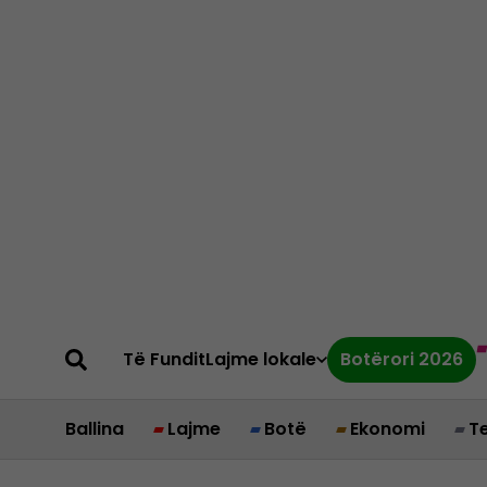
Të Fundit
Lajme lokale
Botërori 2026
Ballina
Lajme
Botë
Ekonomi
T