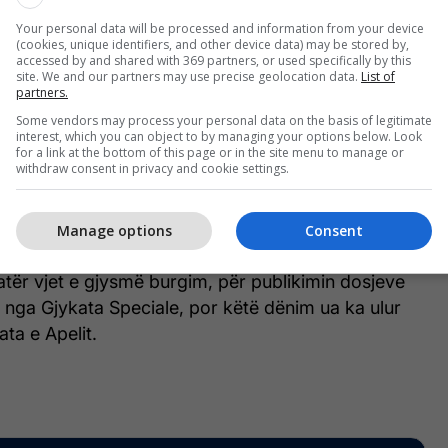
uftëtarët e tij, që dhanë gjithçka për lirinë dhe
ovës.
Your personal data will be processed and information from your device
(cookies, unique identifiers, and other device data) may be stored by,
accessed by and shared with 369 partners, or used specifically by this
 dënimit nga Gjykata e Apelit në Hagë, ka reaguar
site. We and our partners may use precise geolocation data.
List of
partners.
a e Nasim Haradinajt, Gjejlone Haradinaj.
Some vendors may process your personal data on the basis of legitimate
interest, which you can object to by managing your options below. Look
i dhe në çfarë bazohet kjo gjykatë, Unë dhe Nasim
for a link at the bottom of this page or in the site menu to manage or
withdraw consent in privacy and cookie settings.
im drejtësi. Si çdo herë krenar me ju”- Gjejlone
Manage options
Consent
ta Themelore në Hagë, Gucatin e Haradinajn i kishte
tër vjet e gjysmë burgim, për publikimin dosjeve
r nga Gjykata Speciale, por këtë dënim ua ka ulur
ata e Apelit.