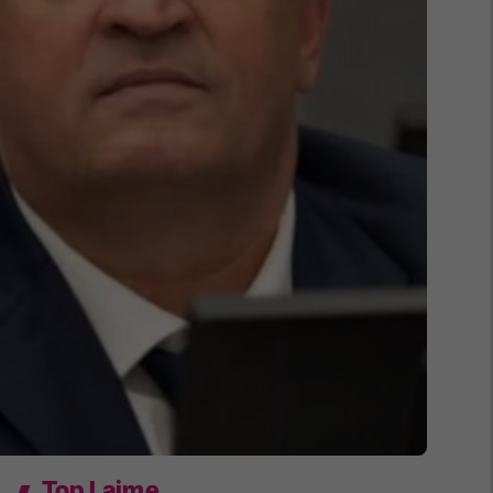
Top Lajme