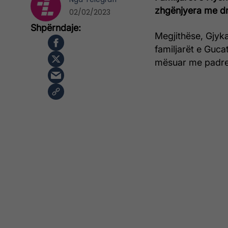
zhgënjyera me dr
02/02/2023
Megjithëse, Gjyka
familjarët e Guca
mësuar me padrejt