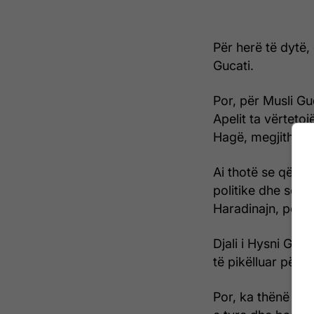
Për herë të dytë, 
Gucati.
Por, për Musli G
Apelit ta vërteto
Hagë, megjithëse 
Ai thotë se që ng
politike dhe se b
Haradinajn, po v
Djali i Hysni Guca
të pikëlluar për p
Por, ka thënë se 