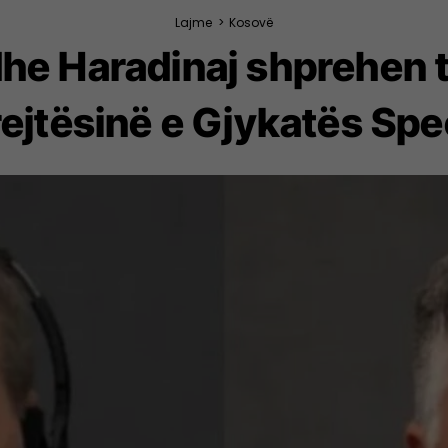
Lajme
>
Kosovë
dhe Haradinaj shprehen
ejtësinë e Gjykatës Spe