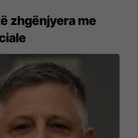
 të zhgënjyera me
ciale