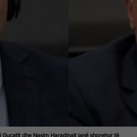
i Gucatit dhe Nasim Haradinajt janë shprehur të