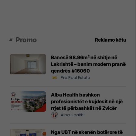
Promo
Reklamo këtu
Banesë 98.96m² në shitje në
Lakrishtë – banim modern pranë
qendrës #16060
Pro Real Estate
Alba Health bashkon
profesionistët e kujdesit në një
rrjet të përbashkët në Zvicër
Alba Health
Nga UBT në skenën botërore të