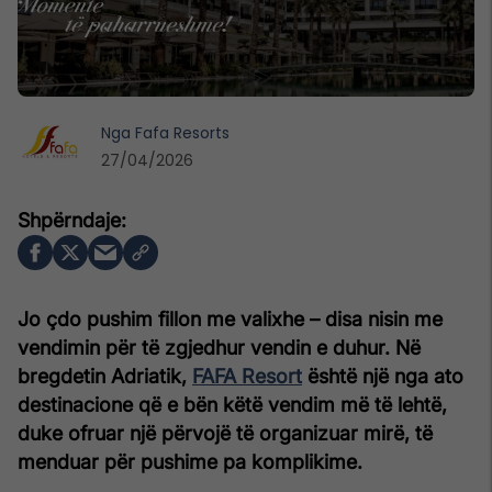
Nga
Fafa Resorts
27/04/2026
Jo çdo pushim fillon me valixhe – disa nisin me
vendimin për të zgjedhur vendin e duhur. Në
bregdetin Adriatik,
FAFA Resort
është një nga ato
destinacione që e bën këtë vendim më të lehtë,
duke ofruar një përvojë të organizuar mirë, të
menduar për pushime pa komplikime.