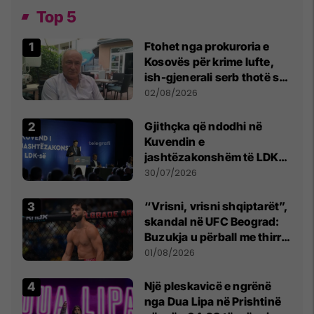
Top 5
Ftohet nga prokuroria e
Kosovës për krime lufte,
ish-gjenerali serb thotë se
dikush e tradhtoi në
02/08/2026
Beograd
Gjithçka që ndodhi në
Kuvendin e
jashtëzakonshëm të LDK-
së
30/07/2026
“Vrisni, vrisni shqiptarët”,
skandal në UFC Beograd:
Buzukja u përball me thirrje
anti-shqiptare nga
01/08/2026
tribunat
Një pleskavicë e ngrënë
nga Dua Lipa në Prishtinë