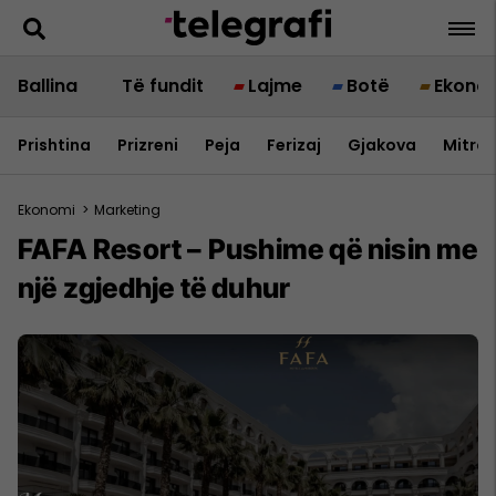
Ballina
Të fundit
Lajme
Botë
Ekono
Prishtina
Prizreni
Peja
Ferizaj
Gjakova
Mitrov
Ekonomi
>
Marketing
FAFA Resort – Pushime që nisin me
një zgjedhje të duhur