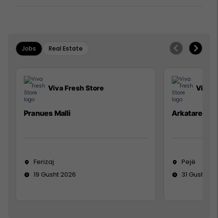
Jobs
Real Estate
Viva Fresh Store
Viva F
Pranues Malli
Arkatare
Ferizaj
Pejë
19 Gusht 2026
31 Gusht 20