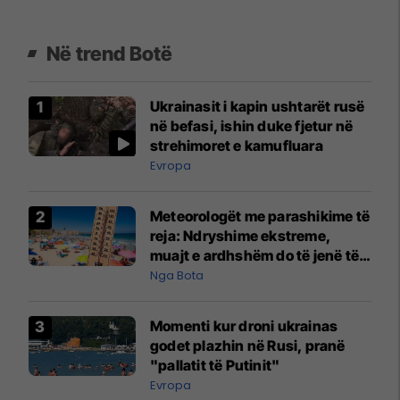
Në trend Botë
Ukrainasit i kapin ushtarët rusë
në befasi, ishin duke fjetur në
strehimoret e kamufluara
Evropa
Meteorologët me parashikime të
reja: Ndryshime ekstreme,
muajt e ardhshëm do të jenë të
pazakontë
Nga Bota
Momenti kur droni ukrainas
godet plazhin në Rusi, pranë
"pallatit të Putinit"
Evropa