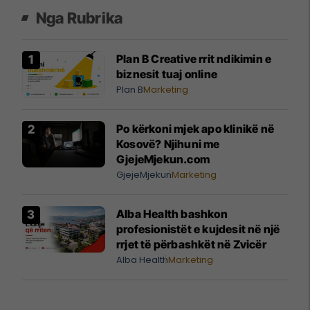
Nga Rubrika
Plan B Creative rrit ndikimin e
biznesit tuaj online
Plan B
Marketing
Po kërkoni mjek apo klinikë në
Kosovë? Njihuni me
GjejeMjekun.com
GjejeMjekun
Marketing
Alba Health bashkon
profesionistët e kujdesit në një
rrjet të përbashkët në Zvicër
Alba Health
Marketing