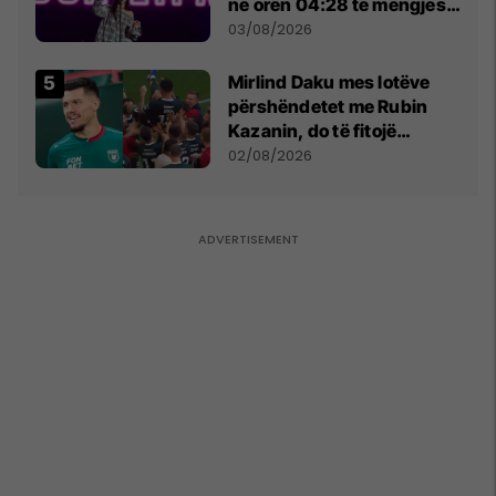
në orën 04:28 të mëngjesit
- dhe bota digjitale serbe
03/08/2026
shpall gjendjen e luftës
Mirlind Daku mes lotëve
përshëndetet me Rubin
Kazanin, do të fitojë
miliona te Spartak Moska
02/08/2026