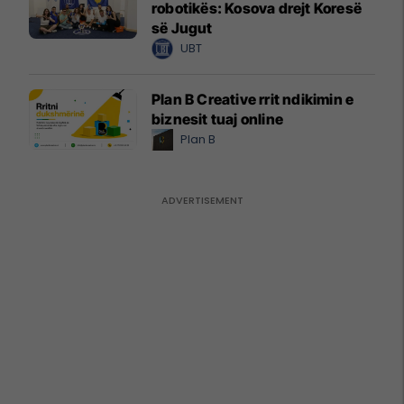
robotikës: Kosova drejt Koresë
së Jugut
UBT
Plan B Creative rrit ndikimin e
biznesit tuaj online
Plan B