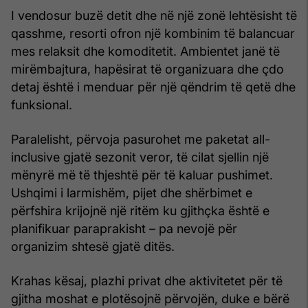
I vendosur buzë detit dhe në një zonë lehtësisht të
qasshme, resorti ofron një kombinim të balancuar
mes relaksit dhe komoditetit. Ambientet janë të
mirëmbajtura, hapësirat të organizuara dhe çdo
detaj është i menduar për një qëndrim të qetë dhe
funksional.
Paralelisht, përvoja pasurohet me paketat all-
inclusive gjatë sezonit veror, të cilat sjellin një
mënyrë më të thjeshtë për të kaluar pushimet.
Ushqimi i larmishëm, pijet dhe shërbimet e
përfshira krijojnë një ritëm ku gjithçka është e
planifikuar paraprakisht – pa nevojë për
organizim shtesë gjatë ditës.
Krahas kësaj, plazhi privat dhe aktivitetet për të
gjitha moshat e plotësojnë përvojën, duke e bërë