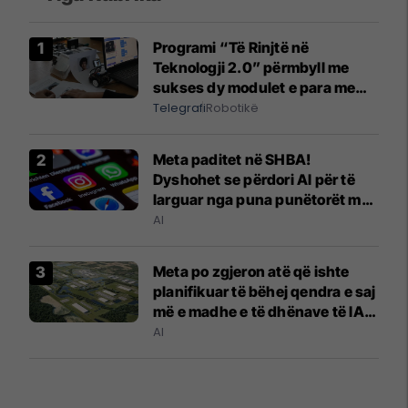
Programi “Të Rinjtë në
Teknologji 2.0” përmbyll me
sukses dy modulet e para me
mbështetjen e ProCredit Bank
Telegrafi
Robotikë
Kosova
Meta paditet në SHBA!
Dyshohet se përdori Al për të
larguar nga puna punëtorët me
probleme shëndetësore
AI
Meta po zgjeron atë që ishte
planifikuar të bëhej qendra e saj
më e madhe e të dhënave të IA-
së në Luiziana - të dhënat janë
AI
mbresëlënëse