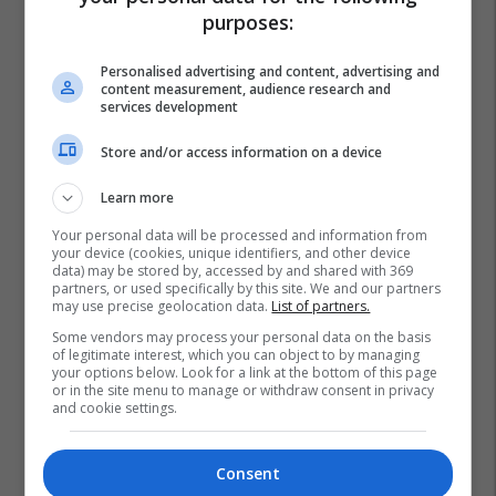
purposes:
Personalised advertising and content, advertising and
content measurement, audience research and
services development
Store and/or access information on a device
Learn more
Your personal data will be processed and information from
your device (cookies, unique identifiers, and other device
data) may be stored by, accessed by and shared with 369
partners, or used specifically by this site. We and our partners
may use precise geolocation data.
List of partners.
Some vendors may process your personal data on the basis
of legitimate interest, which you can object to by managing
your options below. Look for a link at the bottom of this page
or in the site menu to manage or withdraw consent in privacy
Coronavirus
Lajmet E Rreme Në Facebook
Facebook
and cookie settings.
Consent