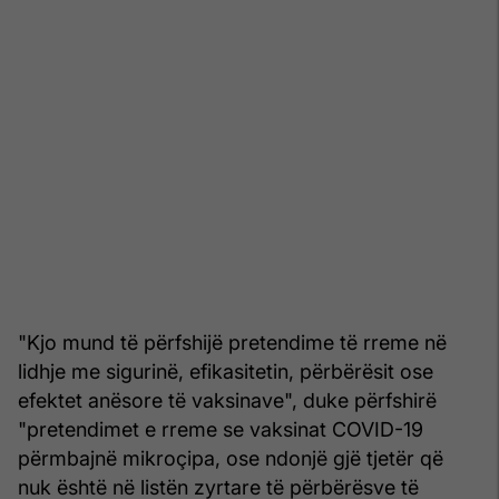
"Kjo mund të përfshijë pretendime të rreme në
lidhje me sigurinë, efikasitetin, përbërësit ose
efektet anësore të vaksinave", duke përfshirë
"pretendimet e rreme se vaksinat COVID-19
përmbajnë mikroçipa, ose ndonjë gjë tjetër që
nuk është në listën zyrtare të përbërësve të