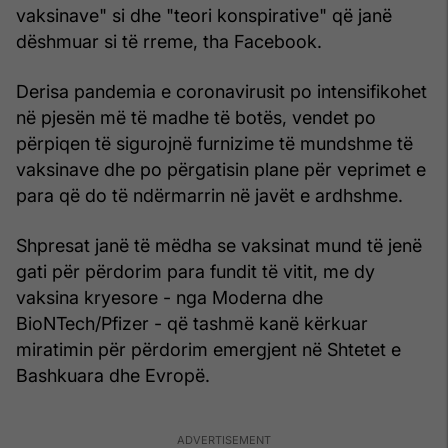
vaksinave" si dhe "teori konspirative" që janë
dëshmuar si të rreme, tha Facebook.
Derisa pandemia e coronavirusit po intensifikohet
në pjesën më të madhe të botës, vendet po
përpiqen të sigurojnë furnizime të mundshme të
vaksinave dhe po përgatisin plane për veprimet e
para që do të ndërmarrin në javët e ardhshme.
Shpresat janë të mëdha se vaksinat mund të jenë
gati për përdorim para fundit të vitit, me dy
vaksina kryesore - nga Moderna dhe
BioNTech/Pfizer - që tashmë kanë kërkuar
miratimin për përdorim emergjent në Shtetet e
Bashkuara dhe Evropë.