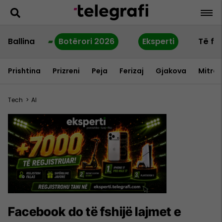
Ballina
Botërori 2026
Eksperti
Të fu
Prishtina
Prizreni
Peja
Ferizaj
Gjakova
Mitrov
Tech
>
AI
Facebook do të fshijë lajmet e