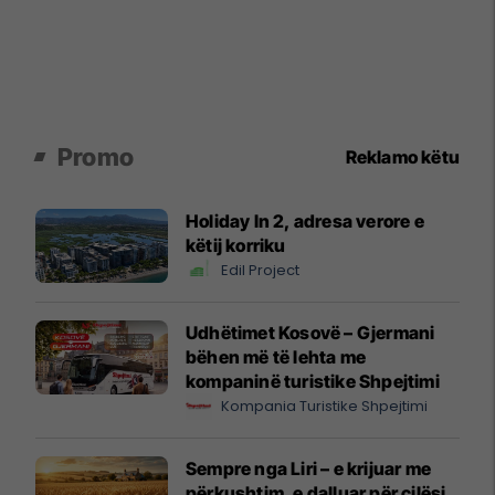
Promo
Reklamo këtu
Holiday In 2, adresa verore e
këtij korriku
Edil Project
Udhëtimet Kosovë – Gjermani
bëhen më të lehta me
kompaninë turistike Shpejtimi
Kompania Turistike Shpejtimi
Sempre nga Liri – e krijuar me
përkushtim, e dalluar për cilësi