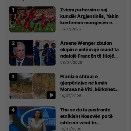
Zvicra pa heroin e saj
kundër Argjentinës, Yakin
konfirmon mungesën e
madhe
10/07/2026
Arsene Wenger zbulon
ekipin e vetëm që mund ta
ndalojë Francën të fitojë
Kupën e Botës
08/07/2026
Prania e shtuar e
gjarpërinjve në lumin
Morava në Viti, kërkohet
kujdes nga qytetarët
14/07/2026
Tha se do ta pastronte
etnikisht Kosovën po të
ishte në vend të
Millosheviqit, Lëvizja e
14/07/2026