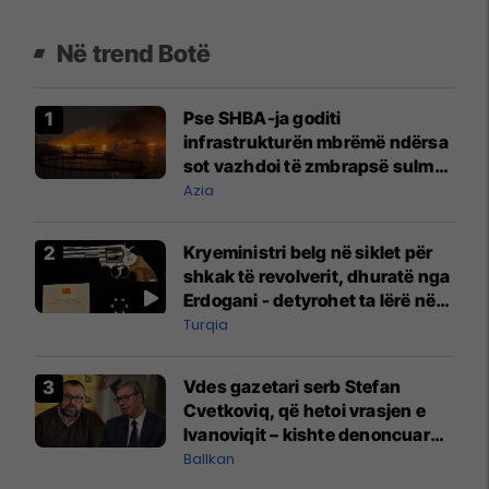
Në trend Botë
Pse SHBA-ja goditi
infrastrukturën mbrëmë ndërsa
sot vazhdoi të zmbrapsë sulmet
iraniane
Azia
Kryeministri belg në siklet për
shkak të revolverit, dhuratë nga
Erdogani - detyrohet ta lërë në
një bazë ushtarake
Turqia
Vdes gazetari serb Stefan
Cvetkoviq, që hetoi vrasjen e
Ivanoviqit – kishte denoncuar
kërcënime ndaj vëllezërve
Ballkan
Vuçiq