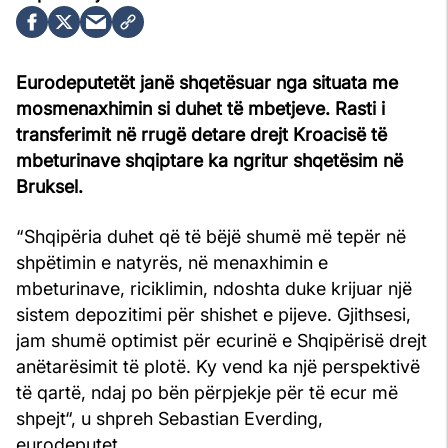
Eurodeputetët janë shqetësuar nga situata me
mosmenaxhimin si duhet të mbetjeve. Rasti i
transferimit në rrugë detare drejt Kroacisë të
mbeturinave shqiptare ka ngritur shqetësim në
Bruksel.
“Shqipëria duhet që të bëjë shumë më tepër në
shpëtimin e natyrës, në menaxhimin e
mbeturinave, riciklimin, ndoshta duke krijuar një
sistem depozitimi për shishet e pijeve. Gjithsesi,
jam shumë optimist për ecurinë e Shqipërisë drejt
anëtarësimit të plotë. Ky vend ka një perspektivë
të qartë, ndaj po bën përpjekje për të ecur më
shpejt“, u shpreh Sebastian Everding,
eurodeputet.