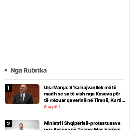
Nga Rubrika
Ulsi Manja: S’ka hajvanllëk më të
madh se sa të vish nga Kosova për
të rrëzuar qeverinë në Tiranë, Kurti
pse nuk distancohet?
Shqipëri
Ministri i Shqipërisë-protestuesve
nga Kosova në Tiranë: Mos harroni,