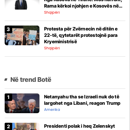
Rama kërkoi njohjen e Kosovës në
mes të Beogradit
Shqipëri
​Protesta për Zvërnecin në ditën e
22-të, qytetarët protestojnë para
Kryeministrisë
Shqipëri
Në trend Botë
Netanyahu tha se Izraeli nuk do të
largohet nga Libani, reagon Trump
Amerika
Presidenti polak i heq Zelenskyt