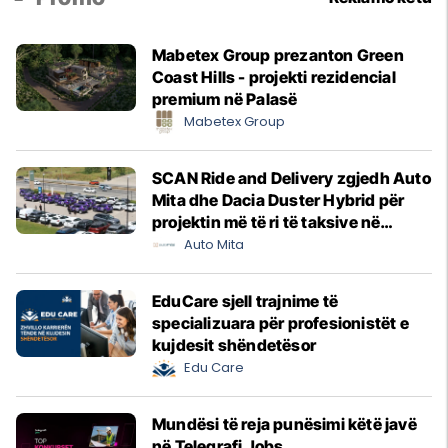
Mabetex Group prezanton Green
Coast Hills - projekti rezidencial
premium në Palasë
Mabetex Group
SCAN Ride and Delivery zgjedh Auto
Mita dhe Dacia Duster Hybrid për
projektin më të ri të taksive në
Prishtinë
Auto Mita
EduCare sjell trajnime të
specializuara për profesionistët e
kujdesit shëndetësor
Edu Care
Mundësi të reja punësimi këtë javë
në Telegrafi Jobs