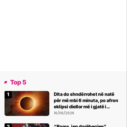
Top 5
Dita do shndërrohet në natë
për më mbi 6 minuta, po afron
eklipsi diellor më i gjatë i
shekullit të 21-të
16/06/2026
“Rama, jep dorëheqjen”,