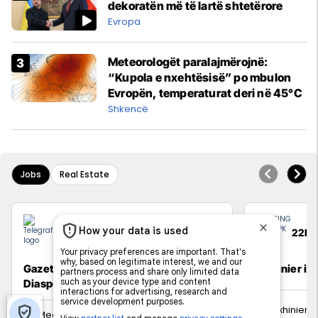
dekoratën më të lartë shtetërore
Evropa
Meteorologët paralajmërojnë:
“Kupola e nxehtësisë” po mbulon
Evropën, temperaturat deri në 45°C
Shkencë
Jobs
Real Estate
Telegrafi
22IN
Gazetar/e për edicionin Telegrafi
Inxhinier i 
Diasporë
Inxhinieri
Media