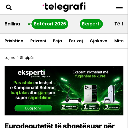
Ballina
Botërori 2026
Eksperti
Të fu
Prishtina
Prizreni
Peja
Ferizaj
Gjakova
Mitrov
Lajme
>
Shqipëri
Eurodeputetët të shqetësuar për