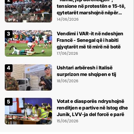
tensione në protestën e 15-të,
qytetarët marshojnë nëpër
kryeqytet
14/06/2026
Vendimi i VAR-it në ndeshjen
Francë - Senegal që i habiti
gjyqtarët më të mirë në botë
17/06/2026
Ushtari arbëresh i Italisë
surprizon me shqipen e tij
18/06/2026
Votat e diasporës ndryshojnë
renditjen e partive në Istog dhe
Junik, LVV-ja del forcë e parë
15/06/2026