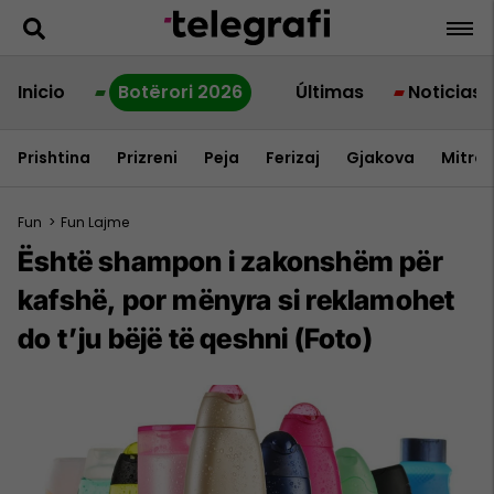
Inicio
Botërori 2026
Últimas
Noticias
Prishtina
Prizreni
Peja
Ferizaj
Gjakova
Mitrov
Fun
>
Fun Lajme
Është shampon i zakonshëm për
kafshë, por mënyra si reklamohet
do t’ju bëjë të qeshni (Foto)