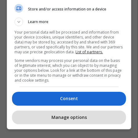
Store and/or access information on a device
Learn more
Your personal data will be processed and information from
your device (cookies, unique identifiers, and other device
data) may be stored by, accessed by and shared with 369
partners, or used specifically by this site. We and our partners
may use precise geolocation data.
List of partners.
Some vendors may process your personal data on the basis
of legitimate interest, which you can object to by managing
your options below. Look for a link at the bottom of this page
Kosovë
Shampon
Sapun
Kali
Supermarket
or in the site menu to manage or withdraw consent in privacy
and cookie settings.
Consent
Manage options