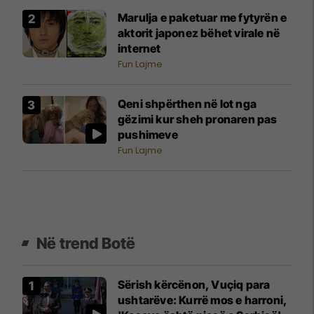
Marulja e paketuar me fytyrën e
aktorit japonez bëhet virale në
internet
Fun Lajme
Qeni shpërthen në lot nga
gëzimi kur sheh pronaren pas
pushimeve
Fun Lajme
Në trend Botë
Sërish kërcënon, Vuçiq para
ushtarëve: Kurrë mos e harroni,