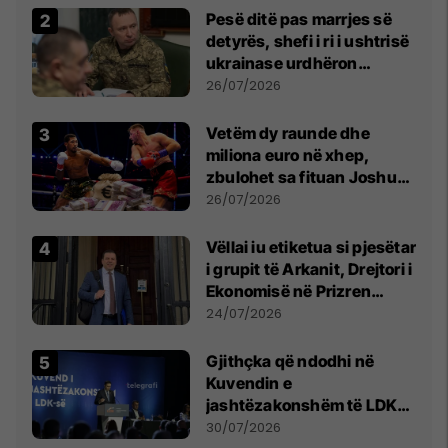
Pesë ditë pas marrjes së
detyrës, shefi i ri i ushtrisë
ukrainase urdhëron
kontroll të madh
26/07/2026
Vetëm dy raunde dhe
miliona euro në xhep,
zbulohet sa fituan Joshua
e Prenga
26/07/2026
Vëllai iu etiketua si pjesëtar
i grupit të Arkanit, Drejtori i
Ekonomisë në Prizren
mohon pretendimet
24/07/2026
Gjithçka që ndodhi në
Kuvendin e
jashtëzakonshëm të LDK-
së
30/07/2026