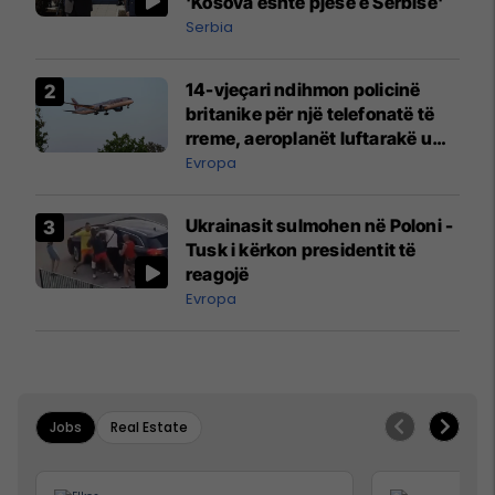
'Kosova është pjesë e Serbisë'
Serbia
14-vjeçari ndihmon policinë
britanike për një telefonatë të
rreme, aeroplanët luftarakë u
ngritën në ajër për të
Evropa
interceptuar fluturaken e Qatar
Airways që po shkonte drejt
Ukrainasit sulmohen në Poloni -
Mançesterit
Tusk i kërkon presidentit të
reagojë
Evropa
Jobs
Real Estate