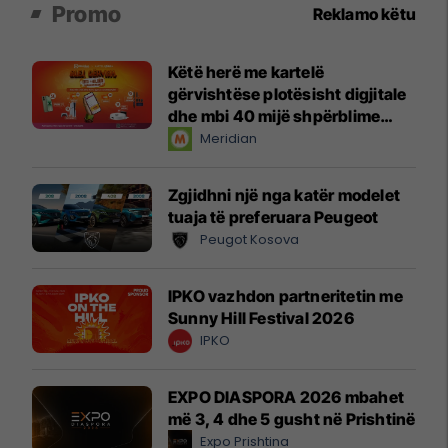
Promo
Reklamo këtu
Këtë herë me kartelë
gërvishtëse plotësisht digjitale
dhe mbi 40 mijë shpërblime
instant!
Meridian
Zgjidhni një nga katër modelet
tuaja të preferuara Peugeot
Peugot Kosova
IPKO vazhdon partneritetin me
Sunny Hill Festival 2026
IPKO
EXPO DIASPORA 2026 mbahet
më 3, 4 dhe 5 gusht në Prishtinë
Expo Prishtina