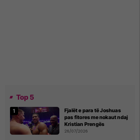
Top 5
Fjalët e para të Joshuas
pas fitores me nokaut ndaj
Kristian Prengës
26/07/2026