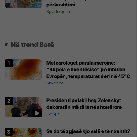
përkushtimi
Sporte tjera
Në trend Botë
Meteorologët paralajmërojnë:
“Kupola e nxehtësisë” po mbulon
Evropën, temperaturat deri në 45°C
Shkencë
Presidenti polak i heq Zelenskyt
dekoratën më të lartë shtetërore
Evropa
Sa do të zgjasë kjo valë e të nxehtit?