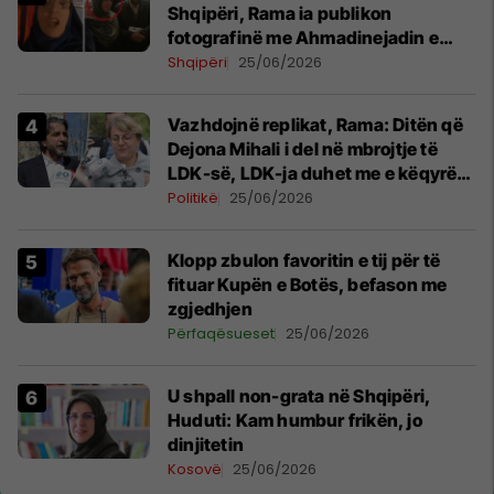
Shqipëri, Rama ia publikon
fotografinë me Ahmadinejadin e
Iranit
Shqipëri
25/06/2026
Vazhdojnë replikat, Rama: Ditën që
Dejona Mihali i del në mbrojtje të
LDK-së, LDK-ja duhet me e këqyrë
veten seriozisht në pasqyrë
Politikë
25/06/2026
Klopp zbulon favoritin e tij për të
fituar Kupën e Botës, befason me
zgjedhjen
Përfaqësueset
25/06/2026
​U shpall non-grata në Shqipëri,
Huduti: Kam humbur frikën, jo
dinjitetin
Kosovë
25/06/2026