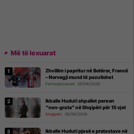
Më të lexuarat
Zhvillim i papritur në Botëror, Francë
– Norvegji mund të pezullohet
Përfaqësueset
25/06/2026
Ikballe Huduti shpallet person
“non-grata” në Shqipëri për 15 vjet
Shqipëri
25/06/2026
Ikballe Huduti pjesë e protestave në