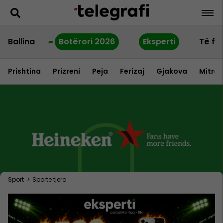
Ballina
Botërori 2026
Eksperti
Të fu
Prishtina
Prizreni
Peja
Ferizaj
Gjakova
Mitrov
Sport
>
Sporte tjera