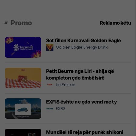
Promo
Reklamo këtu
Sot fillon Karnavali Golden Eagle
Golden Eagle Energy Drink
Petit Beurre nga Liri - shija që
kompleton çdo ëmbëlsirë
Liri Prizren
EXFIS është në çdo vend me ty
EXFIS
Mundësi të reja për punë: shikoni