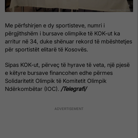
Me përfshirjen e dy sportisteve, numri i
përgjithshëm i bursave olimpike të KOK-ut ka
arritur në 34, duke shënuar rekord të mbështetjes
për sportistët elitarë të Kosovës.
Sipas KOK-ut, përveç të hyrave të veta, një pjesë
e këtyre bursave financohen edhe përmes
Solidaritetit Olimpik të Komitetit Olimpik
Ndërkombëtar (IOC).
/Telegrafi/