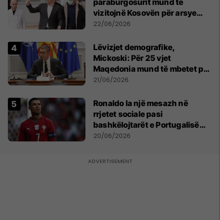
paraburgosurit mund të
vizitojnë Kosovën për arsye
humanitare
22/06/2026
Lëvizjet demografike,
Mickoski: Për 25 vjet
Maqedonia mund të mbetet pa
150 mijë deri në 250 mijë
21/06/2026
banorë
Ronaldo la një mesazh në
rrjetet sociale pasi
bashkëlojtarët e Portugalisë
filluan ta bojkotonin
20/06/2026