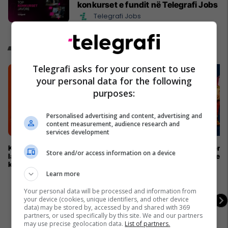
konkurset e fundit në Telegrafi Jobs
Telegrafi Jobs
Kampionati Botëror 2026
Telegrafi asks for your consent to use
your personal data for the following
purposes:
Personalised advertising and content, advertising and
content measurement, audience research and
services development
Kampionatet Botërore: Një histori e
Kupa e Botës 2026 për h
Store and/or access information on a device
lavdisë, legjendave dhe
me tri maskota zyrtare
kampionëve
Learn more
Your personal data will be processed and information from
your device (cookies, unique identifiers, and other device
data) may be stored by, accessed by and shared with 369
partners, or used specifically by this site. We and our partners
may use precise geolocation data.
List of partners.