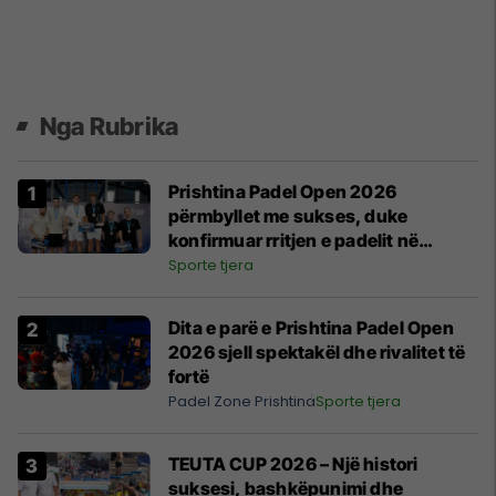
Nga Rubrika
Prishtina Padel Open 2026
përmbyllet me sukses, duke
konfirmuar rritjen e padelit në
Kosovë
Sporte tjera
Dita e parë e Prishtina Padel Open
2026 sjell spektakël dhe rivalitet të
fortë
Padel Zone Prishtina
Sporte tjera
TEUTA CUP 2026 – Një histori
suksesi, bashkëpunimi dhe