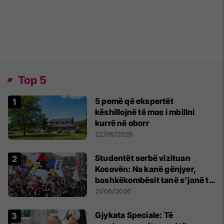
Top 5
5 pemë që ekspertët
këshillojnë të mos i mbillni
kurrë në oborr
22/06/2026
Studentët serbë vizituan
Kosovën: Na kanë gënjyer,
bashkëkombësit tanë s’janë të
shtypur
21/06/2026
​Gjykata Speciale: Të