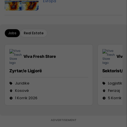
Evropa
Jobs
Real Estate
Viva Fresh Store
Viva 
Zyrtar/e Ligjorë
Sektorist/e
Juridike
Logjistikë
Kosovë
Ferizaj
1 Korrik 2026
5 Korrik 2