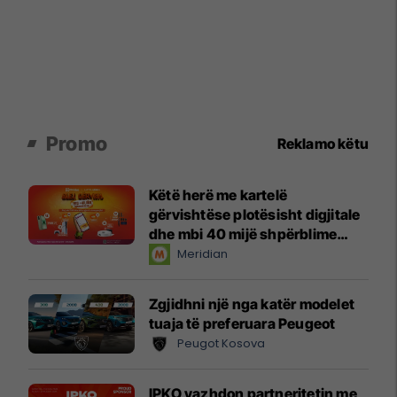
Promo
Reklamo këtu
Këtë herë me kartelë
gërvishtëse plotësisht digjitale
dhe mbi 40 mijë shpërblime
instant!
Meridian
Zgjidhni një nga katër modelet
tuaja të preferuara Peugeot
Peugot Kosova
IPKO vazhdon partneritetin me