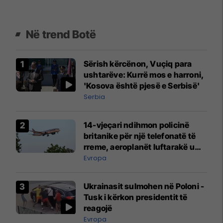
Në trend Botë
Sërish kërcënon, Vuçiq para
ushtarëve: Kurrë mos e harroni,
'Kosova është pjesë e Serbisë'
Serbia
14-vjeçari ndihmon policinë
britanike për një telefonatë të
rreme, aeroplanët luftarakë u
ngritën në ajër për të
Evropa
interceptuar fluturaken e Qatar
Airways që po shkonte drejt
Ukrainasit sulmohen në Poloni -
Mançesterit
Tusk i kërkon presidentit të
reagojë
Evropa