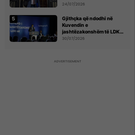
mohon pretendimet
24/07/2026
Gjithçka që ndodhi në
Kuvendin e
jashtëzakonshëm të LDK-
së
30/07/2026