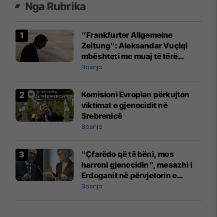
Nga Rubrika
“Frankfurter Allgemeine
Zeitung”: Aleksandar Vuçiqi
mbështeti me muaj të tërë
luftën e kriminelëve serbë
Bosnja
kundër Bosnjës dhe u krenua
me veprimet e tij
Komisioni Evropian përkujton
viktimat e gjenocidit në
Srebrenicë
Bosnja
"Çfarëdo që të bëni, mos
harroni gjenocidin", mesazhi i
Erdoganit në përvjetorin e
Srebrenicës
Bosnja