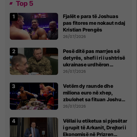
Top 5
Fjalët e para të Joshuas
pas fitores me nokaut ndaj
Kristian Prengës
26/07/2026
Pesë ditë pas marrjes së
detyrës, shefi i ri i ushtrisë
ukrainase urdhëron
kontroll të madh
26/07/2026
Vetëm dy raunde dhe
miliona euro në xhep,
zbulohet sa fituan Joshua
e Prenga
26/07/2026
Vëllai iu etiketua si pjesëtar
i grupit të Arkanit, Drejtori i
Ekonomisë në Prizren