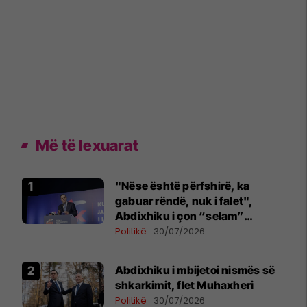
Më të lexuarat
"Nëse është përfshirë, ka
gabuar rëndë, nuk i falet",
Abdixhiku i çon “selam”
Përparim Ramës
Politikë
30/07/2026
Abdixhiku i mbijetoi nismës së
shkarkimit, flet Muhaxheri
Politikë
30/07/2026