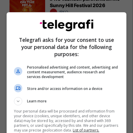
Sunny Hill Festival 2026
IPKO
EXPO DIASPORA 2026 mbahet
më 3, 4 dhe 5 gusht në Prishtinë
Telegrafi asks for your consent to use
Expo Prishtina
your personal data for the following
purposes:
Personalised advertising and content, advertising and
content measurement, audience research and
services development
Store and/or access information on a device
Learn more
Your personal data will be processed and information from
your device (cookies, unique identifiers, and other device
data) may be stored by, accessed by and shared with 369
partners, or used specifically by this site. We and our partners
may use precise geolocation data.
List of partners.