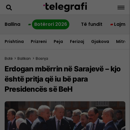
Ballina
Botërori 2026
Të fundit
Lajme
Prishtina
Prizreni
Peja
Ferizaj
Gjakova
Mitrov
Botë
>
Ballkan
>
Bosnja
Erdogan mbërrin në Sarajevë – kjo
është pritja që iu bë para
Presidencës së BeH