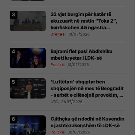
32 vjet burgim për katër të
akuzuarit në rastin “Toka 2”,
konfiskohen 45 ngastra
kadastrale
Drejtësi
31/07/2026
Bajrami flet pasi Abdixhiku
mbeti kryetar i LDK-së
Politikë
31/07/2026
‘Luftëtari’ shqiptar bën
shqiponjën në mes të Beogradit
- serbët e cilësojnë provokim, ai
e cilëson simbol të identitetit
UFC
31/07/2026
Gjithçka që ndodhi në Kuvendin
e jashtëzakonshëm të LDK-së
Politikë
30/07/2026