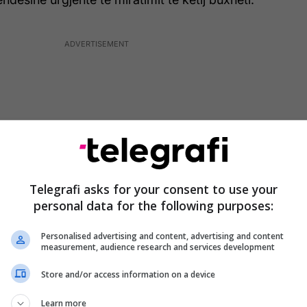
Telegrafi asks for your consent to use your
personal data for the following purposes:
Personalised advertising and content, advertising and content
measurement, audience research and services development
evojë për zhvillim. U bëjmë thirrje të gjithëve që
Store and/or access information on a device
natet politike, sepse ky buxhet u përket qytetarëve.
Learn more
yesor për financimin e projekteve dhe shërbimeve