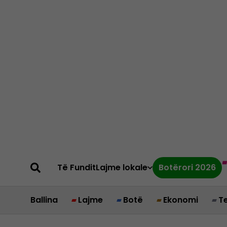
Të Fundit
Lajme lokale
Botërori 2026
Ballina
Lajme
Botë
Ekonomi
T