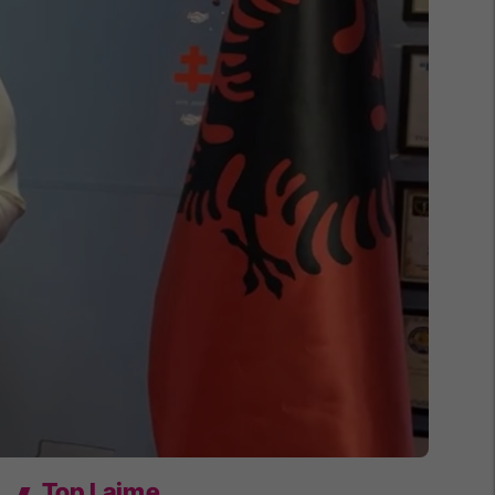
Top Lajme