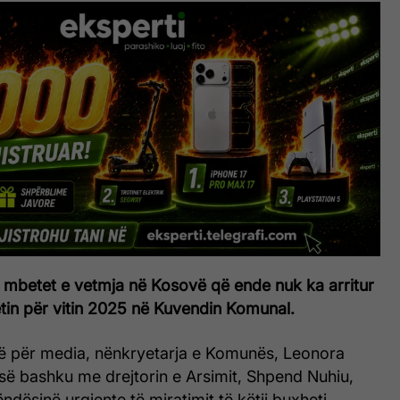
t mbetet e vetmja në Kosovë që ende nuk ka arritur
tin për vitin 2025 në Kuvendin Komunal.
ë për media, nënkryetarja e Komunës, Leonora
së bashku me drejtorin e Arsimit, Shpend Nuhiu,
ndësinë urgjente të miratimit të këtij buxheti.