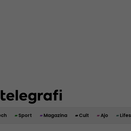
ech
Sport
Magazina
Cult
Ajo
Life