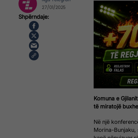
27/01/2025
Komuna e Gjilani
të miratojë buxhe
Në një konferenc
Morina-Bunjaku, 
kanë nënvizuar rë