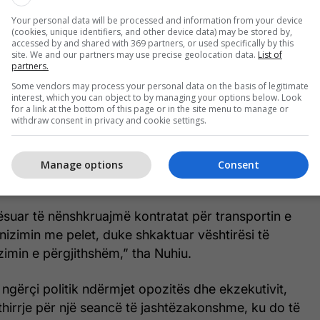
r komunitetin. Opozita ka pasur mundësi të japë
Your personal data will be processed and information from your device
(cookies, unique identifiers, and other device data) may be stored by,
 gjatë diskutimeve, por ka zgjedhur të bllokojë çdo
accessed by and shared with 369 partners, or used specifically by this
ncimin e qytetit,” deklaroi Morina-Bunjaku.
site. We and our partners may use precise geolocation data.
List of
partners.
Some vendors may process your personal data on the basis of legitimate
se mosmiratimi i buxhetit do të ketë pasoja të
interest, which you can object to by managing your options below. Look
t në sektorin e arsimit.
for a link at the bottom of this page or in the site menu to manage or
withdraw consent in privacy and cookie settings.
t, Shpend Nuhiu, theksoi se bllokimi nga opozita po
 funksionimin e Drejtorisë së Arsimit dhe realizimin
Manage options
Consent
e.
suar të nënshkruajmë kontratat për transportin e
izimin me pelet, duke shkaktuar vështirësi të
imin e përgjithshëm,” tha Nuhiu.
j ngërçi politik ndërmjet opozitës dhe ekzekutivit,
hirrje për një seancë të jashtëzakonshme, ku do të