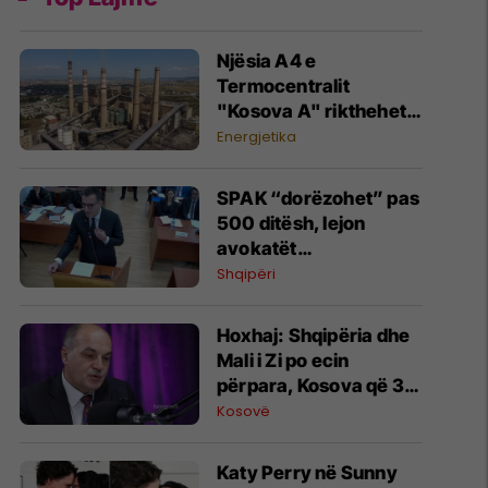
Njësia A4 e
Termocentralit
"Kosova A" rikthehet
në prodhim pas
Energjetika
riparimit vjetor
SPAK “dorëzohet” pas
500 ditësh, lejon
avokatët
ndërkombëtarë të
Shqipëri
takojnë Veliajn
Hoxhaj: Shqipëria dhe
Mali i Zi po ecin
përpara, Kosova që 3
vjet në sirtarët e BE-së,
Kosovë
s'po merret askush me
të
Katy Perry në Sunny