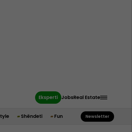
Eksperti
Jobs
Real Estate
style
Shëndeti
Fun
Newsletter