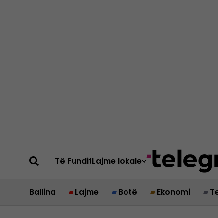
Të Fundit
Lajme lokale
Ballina
Lajme
Botë
Ekonomi
T