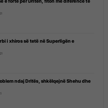
 e fortë për Dritën, fiton me diferencë të
21
rbi i xhiros së tetë në Superligën e
21
oblem ndaj Dritës, shkëlqejnë Shehu dhe
1