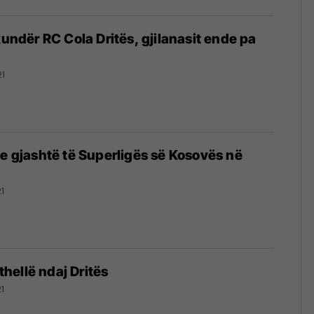
kundër RC Cola Dritës, gjilanasit ende pa
21
 e gjashtë të Superligës së Kosovës në
1
 thellë ndaj Dritës
1