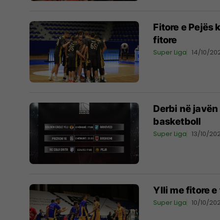
Fitore e Pejës 
fitore
Super Liga
14/10/20
Derbi në javën
basketboll
Super Liga
13/10/202
Ylli me fitore e
Super Liga
10/10/202