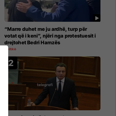
“Marre duhet me ju ardhë, turp për
votat që i keni”, njëri nga protestuesit i
drejtohet Bedri Hamzës
Politikë