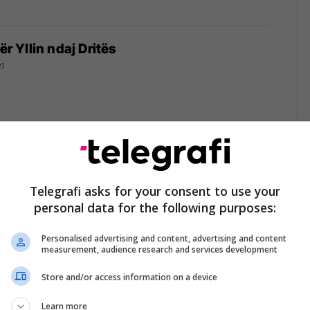
ër Yllin ndaj Dritës
1
 fitore në elitë, mposhtet nga Prizreni 16
1
Telegrafi asks for your consent to use your
personal data for the following purposes:
Personalised advertising and content, advertising and content
measurement, audience research and services development
et, Drita pa fitore në Superligë
Store and/or access information on a device
1
Learn more