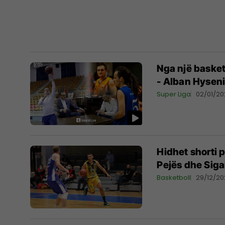
Nga një basket
- Alban Hyseni,
Super Liga
02/01/20
Hidhet shorti 
Pejës dhe Siga
Basketboll
29/12/20