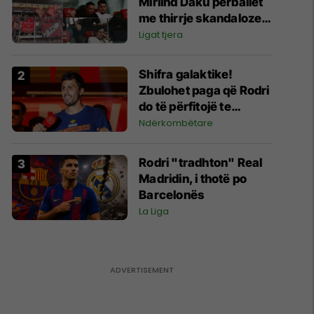
Mirlind Daku përballet
me thirrje skandaloze
nga tifozët e Spartak
Ligat tjera
Moskës
Shifra galaktike!
Zbulohet paga që Rodri
do të përfitojë te
Barcelona
Ndërkombëtare
Rodri "tradhton" Real
Madridin, i thotë po
Barcelonës
La Liga