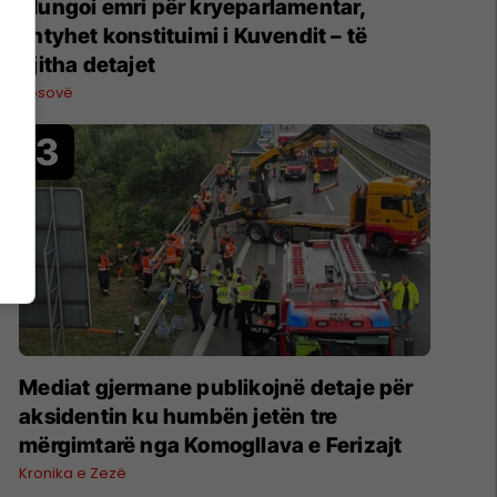
Mungoi emri për kryeparlamentar,
shtyhet konstituimi i Kuvendit – të
gjitha detajet
Kosovë
Mediat gjermane publikojnë detaje për
aksidentin ku humbën jetën tre
mërgimtarë nga Komogllava e Ferizajt
Kronika e Zezë