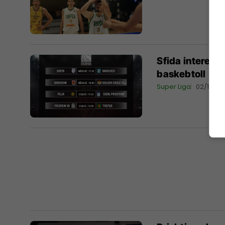
Sfida interesa
baskebtoll
Super Liga
02/11/202