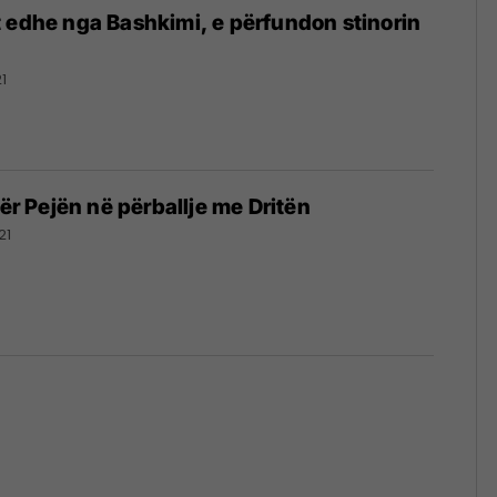
 edhe nga Bashkimi, e përfundon stinorin
1
për Pejën në përballje me Dritën
21