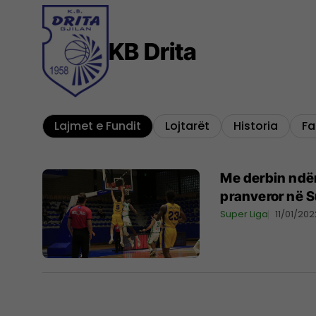
KB Drita
Lajmet e Fundit
Lojtarët
Historia
Fa
Me derbin ndërm
pranveror në S
Super Liga
11/01/202