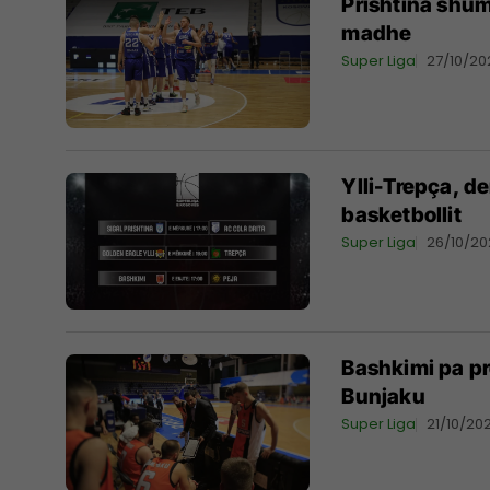
Prishtina shumë
madhe
Super Liga
27/10/20
Ylli-Trepça, de
basketbollit
Super Liga
26/10/20
Bashkimi pa pr
Bunjaku
Super Liga
21/10/202