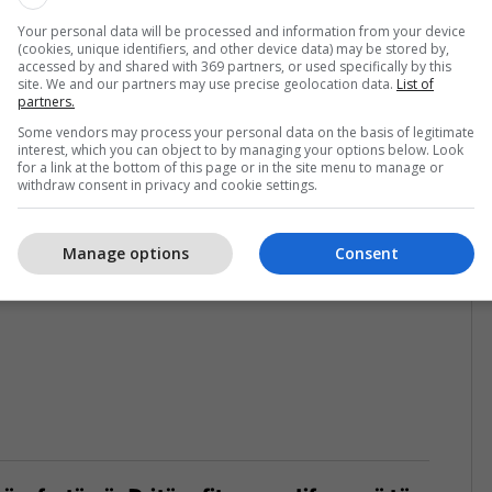
Your personal data will be processed and information from your device
(cookies, unique identifiers, and other device data) may be stored by,
accessed by and shared with 369 partners, or used specifically by this
site. We and our partners may use precise geolocation data.
List of
partners.
nte në xhiron e nëntë të Superligës në
Some vendors may process your personal data on the basis of legitimate
interest, which you can object to by managing your options below. Look
for a link at the bottom of this page or in the site menu to manage or
withdraw consent in privacy and cookie settings.
1
Manage options
Consent