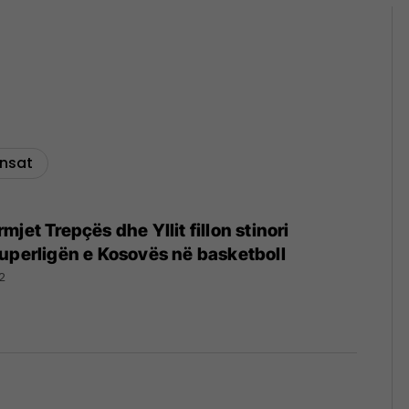
nsat
jet Trepçës dhe Yllit fillon stinori
uperligën e Kosovës në basketboll
2