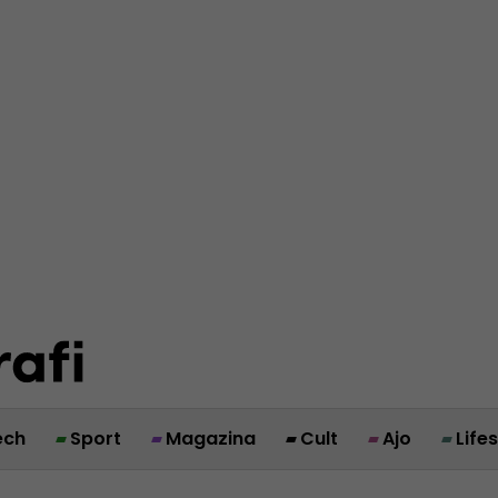
ech
Sport
Magazina
Cult
Ajo
Life