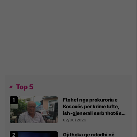
Top 5
Ftohet nga prokuroria e
Kosovës për krime lufte,
ish-gjenerali serb thotë se
dikush e tradhtoi në
02/08/2026
Beograd
Gjithçka që ndodhi në