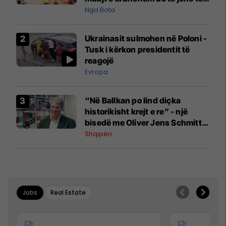
pazakontë
Nga Bota
Ukrainasit sulmohen në Poloni -
Tusk i kërkon presidentit të
reagojë
Evropa
“Në Ballkan po lind diçka
historikisht krejt e re” - një
bisedë me Oliver Jens Schmitt
mbi protestat në Shqipëri dhe të
Shqipëri
kaluarën e rajonit
Jobs
Real Estate