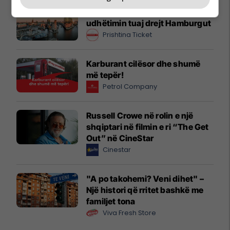
Zgjidhni PrishtinaTicket për
udhëtimin tuaj drejt Hamburgut
Prishtina Ticket
Karburant cilësor dhe shumë
më tepër!
Petrol Company
Russell Crowe në rolin e një
shqiptari në filmin e ri “The Get
Out” në CineStar
Cinestar
"A po takohemi? Veni dihet" –
Një histori që rritet bashkë me
familjet tona
Viva Fresh Store