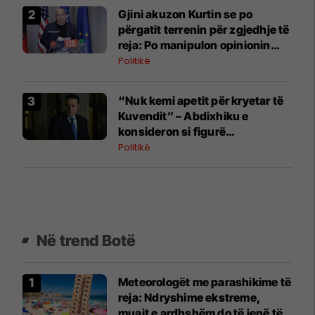
Gjini akuzon Kurtin se po
përgatit terrenin për zgjedhje të
reja: Po manipulon opinionin
publik
Politikë
“Nuk kemi apetit për kryetar të
Kuvendit” – Abdixhiku e
konsideron si figurë
ceremoniale
Politikë
Në trend Botë
Meteorologët me parashikime të
reja: Ndryshime ekstreme,
muajt e ardhshëm do të jenë të