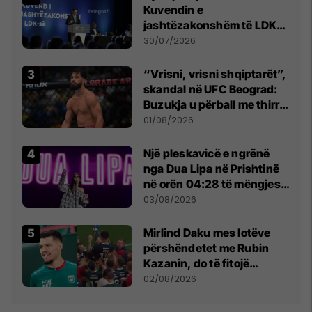
Kuvendin e
jashtëzakonshëm të LDK-
së
30/07/2026
“Vrisni, vrisni shqiptarët”,
skandal në UFC Beograd:
Buzukja u përball me thirrje
anti-shqiptare nga
01/08/2026
tribunat
Një pleskavicë e ngrënë
nga Dua Lipa në Prishtinë
në orën 04:28 të mëngjesit
- dhe bota digjitale serbe
03/08/2026
shpall gjendjen e luftës
Mirlind Daku mes lotëve
përshëndetet me Rubin
Kazanin, do të fitojë
miliona te Spartak Moska
02/08/2026