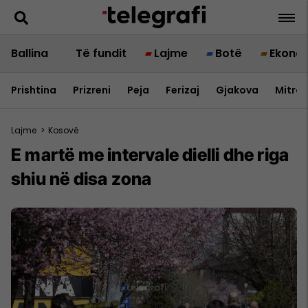
Ballina
Të fundit
Lajme
Botë
Ekono
Prishtina
Prizreni
Peja
Ferizaj
Gjakova
Mitrov
Lajme
>
Kosovë
E martë me intervale dielli dhe riga
shiu në disa zona