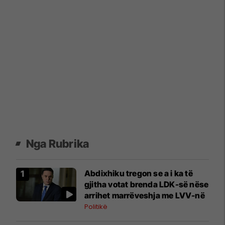
Nga Rubrika
Abdixhiku tregon se a i ka të
gjitha votat brenda LDK-së nëse
arrihet marrëveshja me LVV-në
Politikë