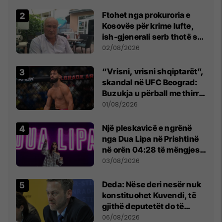
Ftohet nga prokuroria e
Kosovës për krime lufte,
ish-gjenerali serb thotë se
dikush e tradhtoi në
02/08/2026
Beograd
“Vrisni, vrisni shqiptarët”,
skandal në UFC Beograd:
Buzukja u përball me thirrje
anti-shqiptare nga
01/08/2026
tribunat
Një pleskavicë e ngrënë
nga Dua Lipa në Prishtinë
në orën 04:28 të mëngjesit
- dhe bota digjitale serbe
03/08/2026
shpall gjendjen e luftës
Deda: Nëse deri nesër nuk
konstituohet Kuvendi, të
gjithë deputetët do të
bëjnë shkelje të rëndë
06/08/2026