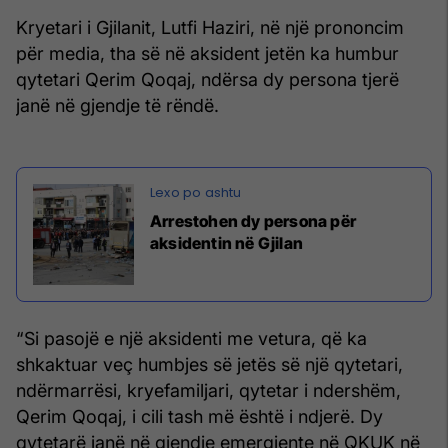
Kryetari i Gjilanit, Lutfi Haziri, në një prononcim
për media, tha së në aksident jetën ka humbur
qytetari Qerim Qoqaj, ndërsa dy persona tjerë
janë në gjendje të rëndë.
Arrestohen dy persona për
aksidentin në Gjilan
“Si pasojë e një aksidenti me vetura, që ka
shkaktuar veç humbjes së jetës së një qytetari,
ndërmarrësi, kryefamiljari, qytetar i ndershëm,
Qerim Qoqaj, i cili tash më është i ndjerë. Dy
qytetarë janë në gjendje emergjente në QKUK në