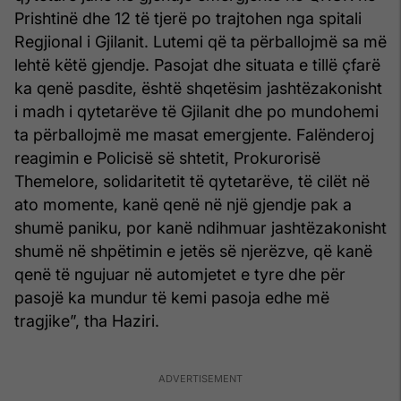
Prishtinë dhe 12 të tjerë po trajtohen nga spitali
Regjional i Gjilanit. Lutemi që ta përballojmë sa më
lehtë këtë gjendje. Pasojat dhe situata e tillë çfarë
ka qenë pasdite, është shqetësim jashtëzakonisht
i madh i qytetarëve të Gjilanit dhe po mundohemi
ta përballojmë me masat emergjente. Falënderoj
reagimin e Policisë së shtetit, Prokurorisë
Themelore, solidaritetit të qytetarëve, të cilët në
ato momente, kanë qenë në një gjendje pak a
shumë paniku, por kanë ndihmuar jashtëzakonisht
shumë në shpëtimin e jetës së njerëzve, që kanë
qenë të ngujuar në automjetet e tyre dhe për
pasojë ka mundur të kemi pasoja edhe më
tragjike”, tha Haziri.