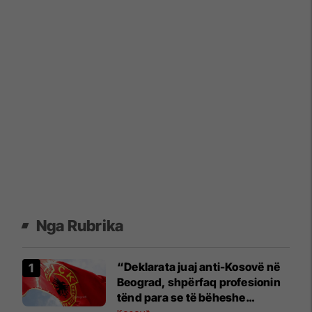
Nga Rubrika
“Deklarata juaj anti-Kosovë në
Beograd, shpërfaq profesionin
tënd para se të bëheshe