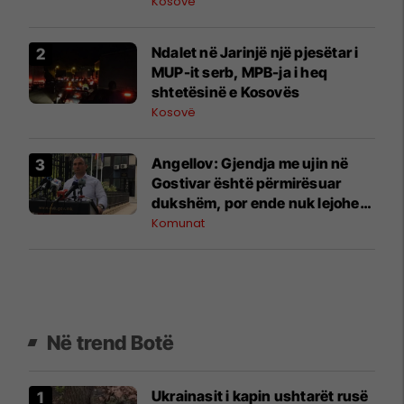
president”, OVL e UÇK-së i
Kosovë
reagon Zelenskyt
Ndalet në Jarinjë një pjesëtar i
MUP-it serb, MPB-ja i heq
shtetësinë e Kosovës
Kosovë
Angellov: Gjendja me ujin në
Gostivar është përmirësuar
dukshëm, por ende nuk lejohet
për pije
Komunat
Në trend Botë
Ukrainasit i kapin ushtarët rusë