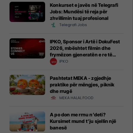
Konkurset e javës në Telegrafi
Jobs: Mundësi të reja për
zhvillimin tuaj profesional
Telegrafi Jobs
IPKO, Sponsor i Artë i DokuFest
2026, mbështet filmin dhe
frymëzon gjeneratën e re të
krijuesve
IPKO
Pashtetat MEKA - zgjedhje
praktike për mëngjes, piknik
dhe rrugë
MEKA HALAL FOOD
A po don me rrnu n’deti?
Kursimet mund t’ju sjellin një
banesë