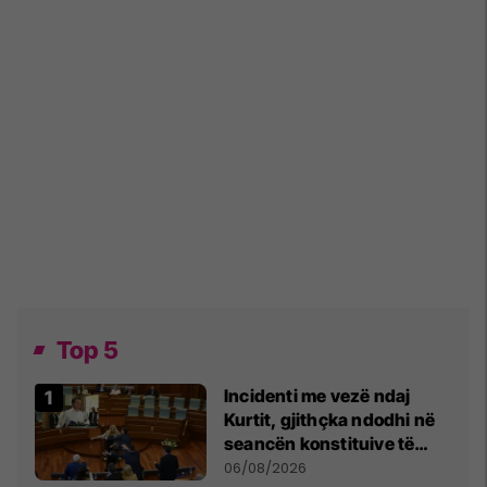
Top 5
Incidenti me vezë ndaj
Kurtit, gjithçka ndodhi në
seancën konstituive të
Kuvendit
06/08/2026