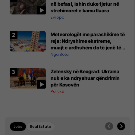
në befasi, ishin duke fjetur në
strehimoret e kamufluara
Evropa
Meteorologët me parashikime të
reja: Ndryshime ekstreme,
muajt e ardhshëm do të jenë të
pazakontë
Nga Bota
Zelensky në Beograd: Ukraina
nuk e ka ndryshuar qëndrimin
për Kosovën
Politikë
Jobs
Real Estate