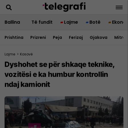
Ballina
Të fundit
Lajme
Botë
Ekono
Prishtina
Prizreni
Peja
Ferizaj
Gjakova
Mitrov
Lajme
>
Kosovë
Dyshohet se për shkaqe teknike,
vozitësi e ka humbur kontrollin
ndaj kamionit