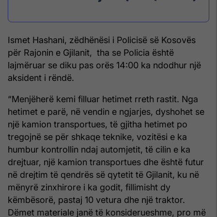
Ismet Hashani, zëdhënësi i Policisë së Kosovës
për Rajonin e Gjilanit, tha se Policia është
lajmëruar se diku pas orës 14:00 ka ndodhur një
aksident i rëndë.
“Menjëherë kemi filluar hetimet rreth rastit. Nga
hetimet e parë, në vendin e ngjarjes, dyshohet se
një kamion transportues, të gjitha hetimet po
tregojnë se për shkaqe teknike, vozitësi e ka
humbur kontrollin ndaj automjetit, të cilin e ka
drejtuar, një kamion transportues dhe është futur
në drejtim të qendrës së qytetit të Gjilanit, ku në
mënyrë zinxhirore i ka godit, fillimisht dy
këmbësorë, pastaj 10 vetura dhe një traktor.
Dëmet materiale janë të konsiderueshme, pro më