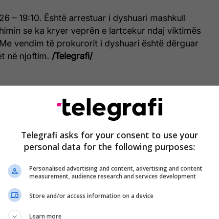
26 – 19:10. Është arrestuar i dyshuari mashkull
imin se ka kryer veprën e lartcekur ndaj viktimës
Me vendim të prokurorit i dyshuari është dërguar
et në njoftim.
/Telegrafi/
Telegrafi asks for your consent to use your
personal data for the following purposes:
Personalised advertising and content, advertising and content
measurement, audience research and services development
Store and/or access information on a device
Learn more