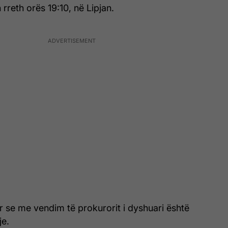
rreth orës 19:10, në Lipjan.
ur se me vendim të prokurorit i dyshuari është
je.