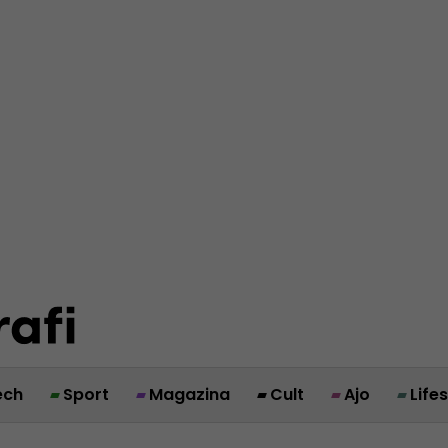
ech
Sport
Magazina
Cult
Ajo
Life