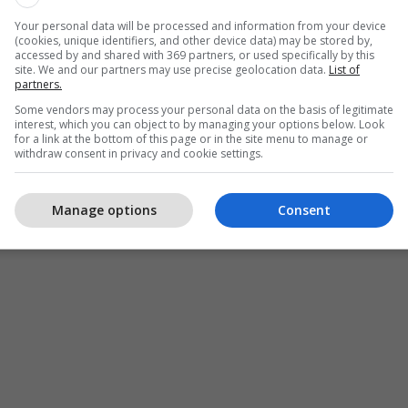
Your personal data will be processed and information from your device
(cookies, unique identifiers, and other device data) may be stored by,
accessed by and shared with 369 partners, or used specifically by this
site. We and our partners may use precise geolocation data.
List of
partners.
Some vendors may process your personal data on the basis of legitimate
interest, which you can object to by managing your options below. Look
for a link at the bottom of this page or in the site menu to manage or
withdraw consent in privacy and cookie settings.
Manage options
Consent