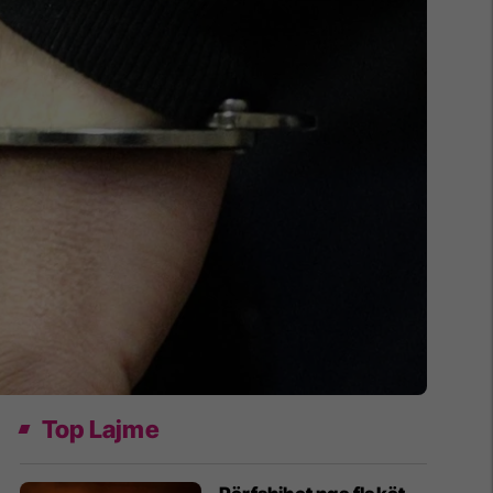
Top Lajme