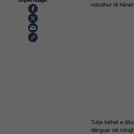
ndodhur të hënën 
Tutje bëhet e dit
dërguar në mbajt