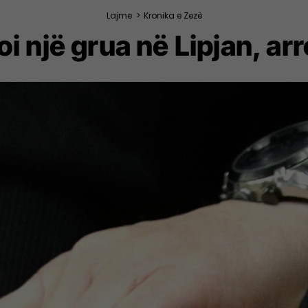
Lajme
>
Kronika e Zezë
 një grua në Lipjan, ar