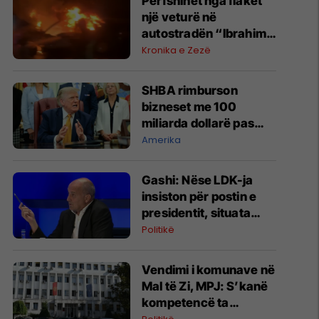
Përfshihet nga flakët
një veturë në
autostradën “Ibrahim
Rugova”
Kronika e Zezë
SHBA rimburson
bizneset me 100
miliarda dollarë pas
anulimit të tarifave të
Amerika
Trumpit
Gashi: Nëse LDK-ja
insiston për postin e
presidentit, situata
komplikohet - pres që
Politikë
të ketë lëshim
Vendimi i komunave në
Mal të Zi, MPJ: S’kanë
kompetencë ta