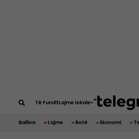
Të Fundit
Lajme lokale
Ballina
Lajme
Botë
Ekonomi
T