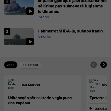
Shpallet gjendje e jashtëzakonshme
në Krime pas sulmeve të fuqishme
të Ukrainës
Evropa
Hakmerret SHBA-ja, sulmon Iranin
Amerika
Jobs
Real Estate
Bau Market
Viva 
Udhëheqës për sektorin vegla pune
Zyrtar/e Lig
dhe kopësht
Juridike