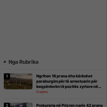
Nga Rubrika
Ngrihen 18 prona dhe kërkohet
paraburgim për të arrestuarin për
keqpërdorim të pozitës zyrtare në
rastin “Pronat në Prizren”
Drejtësi
Prokuroria në Prizren ngrin 42 prona