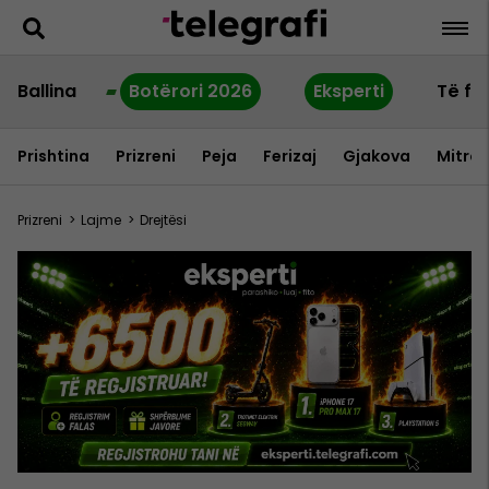
Ballina
Botërori 2026
Eksperti
Të fu
Prishtina
Prizreni
Peja
Ferizaj
Gjakova
Mitrov
Prizreni
>
Lajme
>
Drejtësi