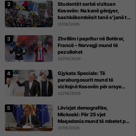
Studentët serbë vizituan
Kosovën: Na kanë gënjyer,
bashkëkombësit tanë s’janë të
shtypur
21/06/2026
Zhvillim i papritur në Botëror,
Francë – Norvegji mund të
pezullohet
25/06/2026
​Gjykata Speciale: Të
paraburgosurit mund të
vizitojnë Kosovën për arsye
humanitare
22/06/2026
Lëvizjet demografike,
Mickoski: Për 25 vjet
Maqedonia mund të mbetet pa
150 mijë deri në 250 mijë
21/06/2026
banorë