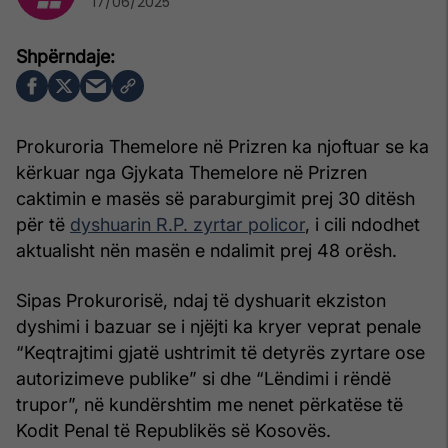
17/06/2025
Prokuroria Themelore në Prizren ka njoftuar se ka
kërkuar nga Gjykata Themelore në Prizren
caktimin e masës së paraburgimit prej 30 ditësh
për të
dyshuarin R.P. zyrtar policor
, i cili ndodhet
aktualisht nën masën e ndalimit prej 48 orësh.
Sipas Prokurorisë, ndaj të dyshuarit ekziston
dyshimi i bazuar se i njëjti ka kryer veprat penale
“Keqtrajtimi gjatë ushtrimit të detyrës zyrtare ose
autorizimeve publike” si dhe “Lëndimi i rëndë
trupor”, në kundërshtim me nenet përkatëse të
Kodit Penal të Republikës së Kosovës.