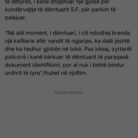
të detyrës, i kanë shqiptuar një gjobë për
kundërvajtje të dëmtuarit S.F. për parkim të
palejuar.
“Në atë moment, i dëmtuari, i cili ndodhej brenda
një kafiterie afër vendit të ngjarjes, ka dalë jashtë
dhe ka hedhur gjobën në tokë. Pas kësaj, zyrtarët
policorë i kanë kërkuar të dëmtuarit të paraqesë
dokument identifikimi, por ai nuk i është bindur
urdhrit të tyre”,thuhet në njoftim.