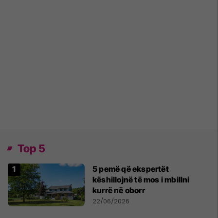
Top 5
5 pemë që ekspertët
këshillojnë të mos i mbillni
kurrë në oborr
22/06/2026