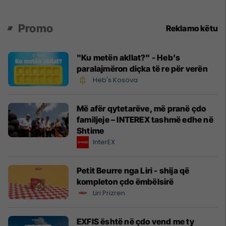
Promo
Reklamo këtu
"Ku metën akllat?" - Heb’s
paralajmëron diçka të re për verën
Heb's Kosova
Më afër qytetarëve, më pranë çdo
familjeje – INTEREX tashmë edhe në
Shtime
InterEX
Petit Beurre nga Liri - shija që
kompleton çdo ëmbëlsirë
Liri Prizren
EXFIS është në çdo vend me ty