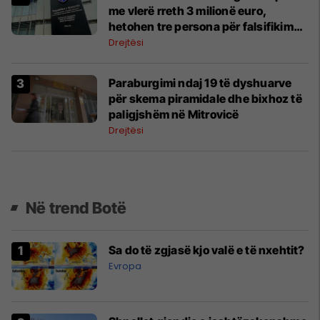
me vlerë rreth 3 milionë euro,
hetohen tre persona për falsifikim
dhe mashtrim
Drejtësi
Paraburgimi ndaj 19 të dyshuarve
për skema piramidale dhe bixhoz të
paligjshëm në Mitrovicë
Drejtësi
Në trend Botë
Sa do të zgjasë kjo valë e të nxehtit?
Evropa