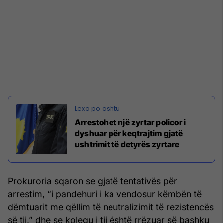
Arrestohet një zyrtar policor i
dyshuar për keqtrajtim gjatë
ushtrimit të detyrës zyrtare
Prokuroria sqaron se gjatë tentativës për
arrestim, “i pandehuri i ka vendosur këmbën të
dëmtuarit me qëllim të neutralizimit të rezistencës
së tij,” dhe se kolegu i tij është rrëzuar së bashku