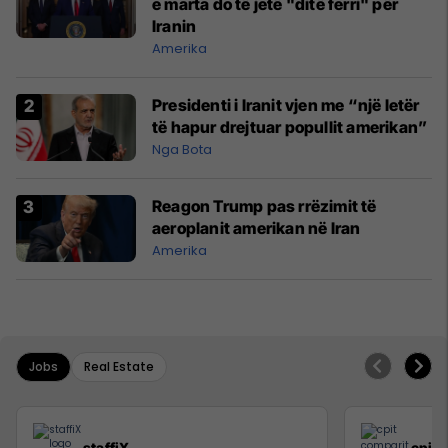
e marta do të jetë "ditë ferri" për
Iranin
Amerika
Presidenti i Iranit vjen me “një letër
të hapur drejtuar popullit amerikan”
Nga Bota
Reagon Trump pas rrëzimit të
aeroplanit amerikan në Iran
Amerika
Jobs
Real Estate
staffiX
cpit