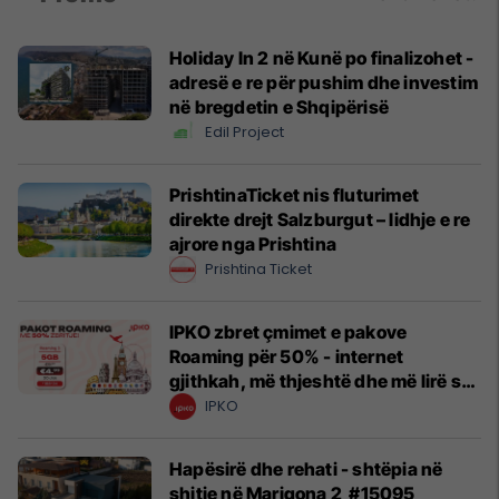
Holiday In 2 në Kunë po finalizohet -
adresë e re për pushim dhe investim
në bregdetin e Shqipërisë
Edil Project
PrishtinaTicket nis fluturimet
direkte drejt Salzburgut – lidhje e re
ajrore nga Prishtina
Prishtina Ticket
IPKO zbret çmimet e pakove
Roaming për 50% - internet
gjithkah, më thjeshtë dhe më lirë se
kurrë!
IPKO
Hapësirë dhe rehati - shtëpia në
shitje në Marigona 2 #15095