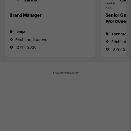
Brand Manager
Senior Go 
Workweek
Shitje
Teknologji
Prishtina, Kosovo
Prishtinë
12 Prill 2026
10 Prill 202