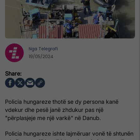
Nga
Telegrafi
19/05/2024
Policia hungareze thotë se dy persona kanë
vdekur dhe pesë janë zhdukur pas një
"përplasjeje me një varkë" në Danub.
Policia hungareze ishte lajmëruar vonë të shtunën