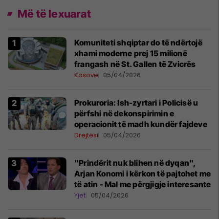
Më të lexuarat
Komuniteti shqiptar do të ndërtojë
xhami moderne prej 15 milionë
frangash në St. Gallen të Zvicrës
Kosovë
05/04/2026
Prokuroria: Ish-zyrtari i Policisë u
përfshi në dekonspirimin e
operacionit të madh kundër fajdeve
Drejtësi
05/04/2026
"Prindërit nuk blihen në dyqan",
Arjan Konomi i kërkon të pajtohet me
të atin - Mal me përgjigje interesante
Yjet
05/04/2026