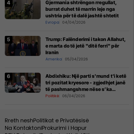
Gjermania shtrëngon rregullat,
burrat duhet të marrin leje nga
ushtria për të dalë jashtë shtetit
Evropa
04/04/2026
Trump: Falënderimi i takon Allahut,
e marta do të jetë "ditë ferri" për
Iranin
Amerika
05/04/2026
Abdixhiku: Një parti s'mund t'i ketë
tri pozitat kryesore - zgjedhjet janë
të pashmangshme nëse s’ka
marrëveshje
Politikë
06/04/2026
Rreth nesh
Politikat e Privatësisë
Na Kontaktoni
Prokurimi i Hapur