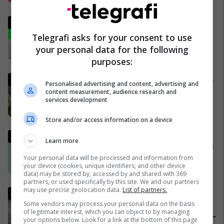
Analisti turk kritikon ashpër
gjestin e Kerem Akturkoglu
Telegrafi asks for your consent to use
ndaj Kosovës
your personal data for the following
01/04/2026
purposes:
Gjermania shtrëngon rregullat,
Personalised advertising and content, advertising and
burrat duhet të marrin leje nga
content measurement, audience research and
services development
ushtria për të dalë jashtë
shtetit
04/04/2026
Store and/or access information on a device
Lufta në Iran dhe zhvillimet në
Learn more
Lindjen e Mesme - MINUTË PAS
MINUTE
Your personal data will be processed and information from
your device (cookies, unique identifiers, and other device
02/04/2026
data) may be stored by, accessed by and shared with 369
partners, or used specifically by this site. We and our partners
may use precise geolocation data.
List of partners.
Trump publikon pamjet e
shkatërrimit të urës iraniane,
Some vendors may process your personal data on the basis
of legitimate interest, which you can object to by managing
më e larta në Lindjen e Mesme:
your options below. Look for a link at the bottom of this page