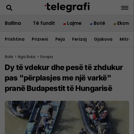
Ballina
Të fundit
Lajme
Botë
Ekono
Prishtina
Prizreni
Peja
Ferizaj
Gjakova
Mitrov
Botë
>
Nga Bota
>
Evropa
Dy të vdekur dhe pesë të zhdukur
pas "përplasjes me një varkë"
pranë Budapestit të Hungarisë