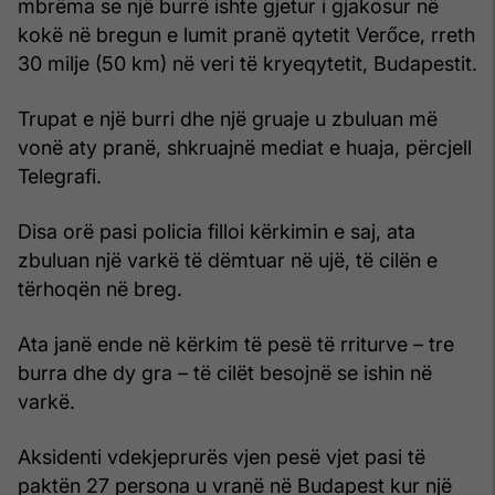
mbrëma se një burrë ishte gjetur i gjakosur në
kokë në bregun e lumit pranë qytetit Verőce, rreth
30 milje (50 km) në veri të kryeqytetit, Budapestit.
Trupat e një burri dhe një gruaje u zbuluan më
vonë aty pranë, shkruajnë mediat e huaja, përcjell
Telegrafi.
Disa orë pasi policia filloi kërkimin e saj, ata
zbuluan një varkë të dëmtuar në ujë, të cilën e
tërhoqën në breg.
Ata janë ende në kërkim të pesë të rriturve – tre
burra dhe dy gra – të cilët besojnë se ishin në
varkë.
Aksidenti vdekjeprurës vjen pesë vjet pasi të
paktën 27 persona u vranë në Budapest kur një