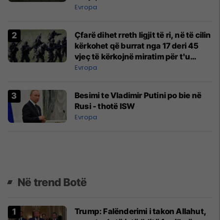
Evropa
Çfarë dihet rreth ligjit të ri, në të cilin
kërkohet që burrat nga 17 deri 45
vjeç të kërkojnë miratim për t'u
larguar nga Gjermania?
Evropa
Besimi te Vladimir Putini po bie në
Rusi - thotë ISW
Evropa
Në trend Botë
Trump: Falënderimi i takon Allahut,