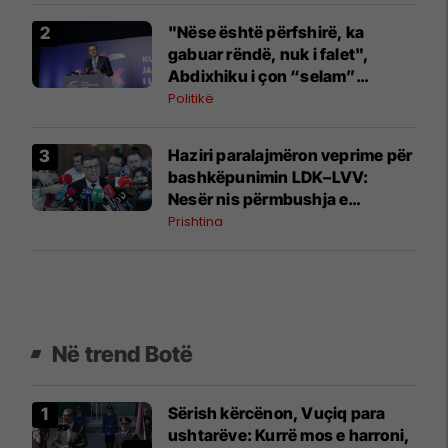
"Nëse është përfshirë, ka
gabuar rëndë, nuk i falet",
Abdixhiku i çon “selam”
Përparim Ramës
Politikë
Haziri paralajmëron veprime për
bashkëpunimin LDK–LVV:
Nesër nis përmbushja e
kërkesës së dytë
Prishtina
Në trend Botë
Sërish kërcënon, Vuçiq para
ushtarëve: Kurrë mos e harroni,