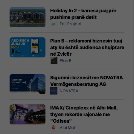
Holiday In 2 – banesa juaj për
pushime pranë detit
Edil Project
Plan B – reklamoni biznesin tuaj
aty ku është audienca shqiptare
në Zvicër
Plan B
Sigurimi i biznesit me NOVATRA
Vermögensberatung AG
NOVATRA
IMAX/ Cineplexx në Albi Mall,
thyen rekorde rajonale me
"Odisea"
Albi Mall