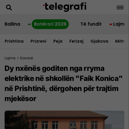
Ballina
Botërori 2026
Të fundit
Lajme
Prishtina
Prizreni
Peja
Ferizaj
Gjakova
Mitrov
Lajme
>
Kosovë
Dy nxënës goditen nga rryma
elektrike në shkollën "Faik Konica"
në Prishtinë, dërgohen për trajtim
mjekësor