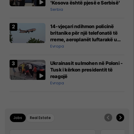
'Kosova është pjesë e Serbisë'
Serbia
14-vjeçari ndihmon policinë
britanike për një telefonatë të
rreme, aeroplanët luftarakë u
ngritën në ajër për të
Evropa
interceptuar fluturaken e Qatar
Airways që po shkonte drejt
Ukrainasit sulmohen në Poloni -
Mançesterit
Tusk i kërkon presidentit të
reagojë
Evropa
Jobs
Real Estate