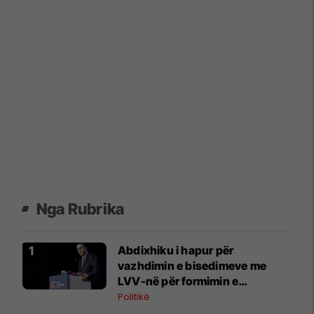
Nga Rubrika
Abdixhiku i hapur për
vazhdimin e bisedimeve me
LVV-në për formimin e
institucioneve
Politikë