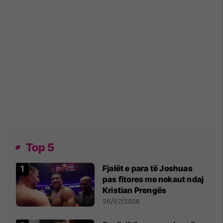
Top 5
Fjalët e para të Joshuas
pas fitores me nokaut ndaj
Kristian Prengës
26/07/2026