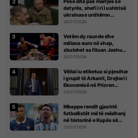
Pesë ditë pas marrjes së
detyrës, shefi i ri i ushtrisë
ukrainase urdhëron
kontroll të madh
26/07/2026
Vetëm dy raunde dhe
miliona euro në xhep,
zbulohet sa fituan Joshua
e Prenga
26/07/2026
Vëllai iu etiketua si pjesëtar
i grupit të Arkanit, Drejtori i
Ekonomisë në Prizren
mohon pretendimet
24/07/2026
Mbappe rendit gjashtë
futbollistët më të mëdhenj
në historinë e Kupës së
Botës, Messi mbetet i dyti
23/07/2026