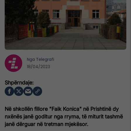
Nga
Telegrafi
18/04/2023
Në shkollën fillore "Faik Konica" në Prishtinë dy
nxënës janë goditur nga rryma, të miturit tashmë
janë dërguar në tretman mjekësor.