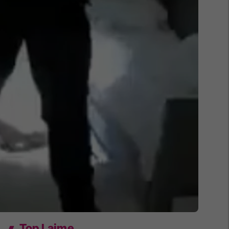
Top Lajme