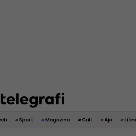
ech
Sport
Magazina
Cult
Ajo
Life