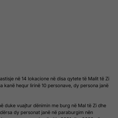
astisje në 14 lokacione në disa qytete të Malit të Zi
a kanë hequr lirinë 10 personave, dy persona janë
në duke vuajtur dënimin me burg në Mal të Zi dhe
 ndërsa dy personat janë në paraburgim nën