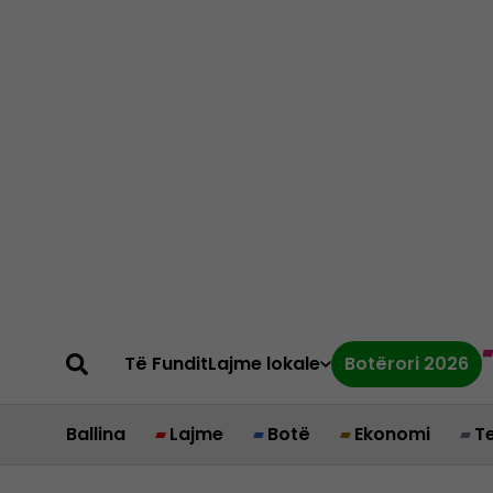
Të Fundit
Lajme lokale
Botërori 2026
Ballina
Lajme
Botë
Ekonomi
T