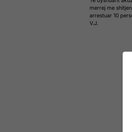
Të dyshuarit akuz
merrej me shitjen
arrestuar 10 perso
V.J.