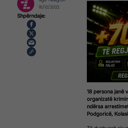
Nga
Telegrafi
16/12/2022
18 persona janë v
organizatë krimin
ndërsa arrestime
Podgoricë, Kolas