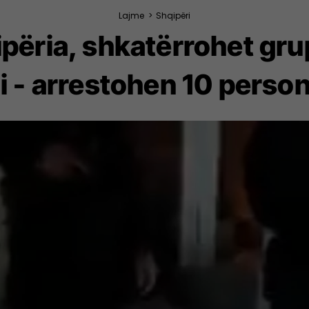
Lajme
>
Shqipëri
përia, shkatërrohet grup
i - arrestohen 10 perso