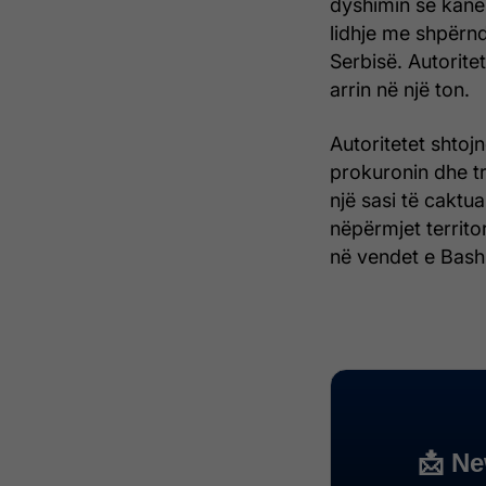
dyshimin se kanë
lidhje me shpërnd
Serbisë. Autoritet
arrin në një ton.
Autoritetet shtoj
prokuronin dhe tr
një sasi të caktu
nëpërmjet territor
në vendet e Bash