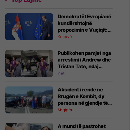
Demokratët Evropianë
kundërshtojnë
propozimin e Vuçiqit:
Ballkani s’mund të
Kosovë
anëtarësohet në BE si
një bllok i vetëm
Publikohen pamjet nga
arrestimi i Andrew dhe
Tristan Tate, ndaj
vëllezërve rëndojnë 59
Yjet
akuza në Britani
​Aksident i rëndë në
Rrugën e Kombit, dy
persona në gjendje të
rëndë
Shqipëri
A mund të pastrohet