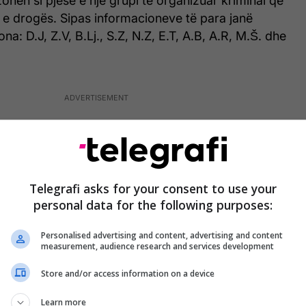
ohen si pjesë e një grupi të organizuar kriminal që
 e drogës. Sipas informacioneve të para janë
na: D.J, Z.V, B.Lj., S.Z, N.Z, E.T, A.B, A.R, M.Š. dhe
Telegrafi asks for your consent to use your
personal data for the following purposes:
Personalised advertising and content, advertising and content
measurement, audience research and services development
Store and/or access information on a device
Learn more