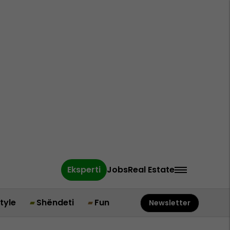
Eksperti
Jobs
Real Estate
style
Shëndeti
Fun
Newsletter