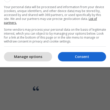
Your personal data will be processed and information from your device
(cookies, unique identifiers, and other device data) may be stored by,
accessed by and shared with 369 partners, or used specifically by this
site. We and our partners may use precise geolocation data.
List of
partners.
Some vendors may process your personal data on the basis of legitimate
interest, which you can object to by managing your options below. Look
for a link at the bottom of this page or in the site menu to manage or
withdraw consent in privacy and cookie settings.
Manage options
Consent