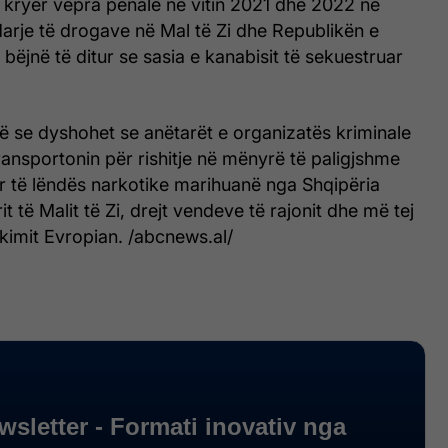
 kryer vepra penale në vitin 2021 dhe 2022 në
arje të drogave në Mal të Zi dhe Republikën e
 bëjnë të ditur se sasia e kanabisit të sekuestruar
në se dyshohet se anëtarët e organizatës kriminale
ansportonin për rishitje në mënyrë të paligjshme
ar të lëndës narkotike marihuanë nga Shqipëria
it të Malit të Zi, drejt vendeve të rajonit dhe më tej
kimit Evropian. /abcnews.al/