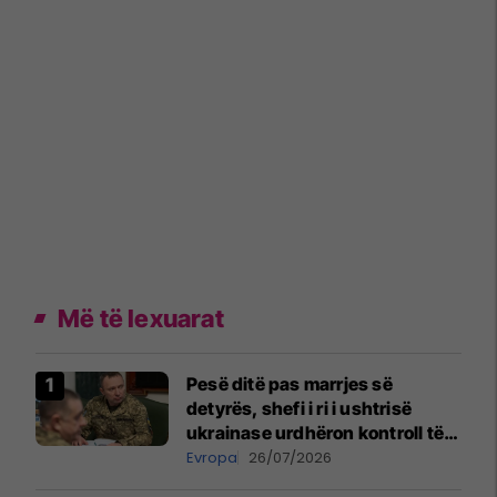
Më të lexuarat
Pesë ditë pas marrjes së
detyrës, shefi i ri i ushtrisë
ukrainase urdhëron kontroll të
madh
Evropa
26/07/2026