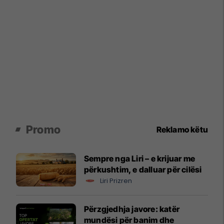
Promo
Reklamo këtu
Sempre nga Liri – e krijuar me
përkushtim, e dalluar për cilësi
Liri Prizren
Përzgjedhja javore: katër
mundësi për banim dhe