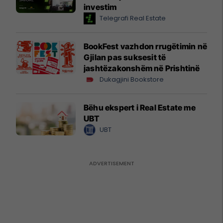
investim
Telegrafi Real Estate
BookFest vazhdon rrugëtimin në
Gjilan pas suksesit të
jashtëzakonshëm në Prishtinë
Dukagjini Bookstore
Bëhu ekspert i Real Estate me
UBT
UBT