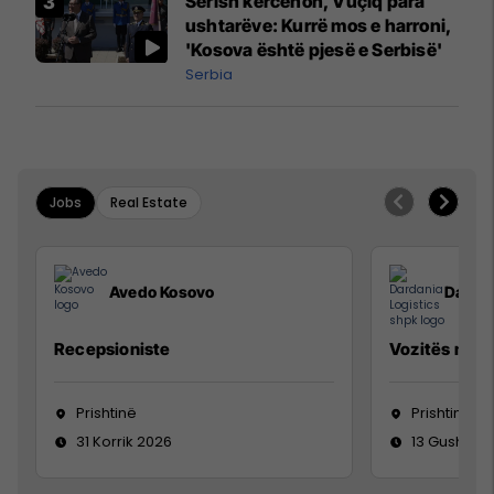
Sërish kërcënon, Vuçiq para
ushtarëve: Kurrë mos e harroni,
'Kosova është pjesë e Serbisë'
Serbia
Jobs
Real Estate
Avedo Kosovo
Dardan
Recepsioniste
Vozitës me K
Prishtinë
Prishtinë
31 Korrik 2026
13 Gusht 20