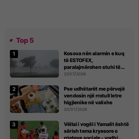
Top 5
Kosova nën alarmin e kuq
të ESTOFEX,
paralajmërohen stuhi të
fuqishme me breshër dhe
21/07/2026
erëra të forta
Pse udhëtarët me përvojë
vendosin një rrotull letre
higjienike në valixhe
20/07/2026
Vëllai i vogël i Yamalit është
sërish tema kryesore e
rrjeteve sociale - vodhi