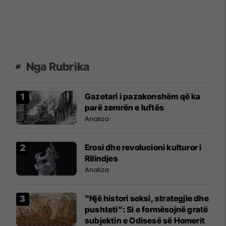
Nga Rubrika
Gazetari i pazakonshëm që ka
parë zemrën e luftës
Analiza
Erosi dhe revolucioni kulturor i
Rilindjes
Analiza
"Një histori seksi, strategjie dhe
pushteti": Si e formësojnë gratë
subjektin e Odisesë së Homerit