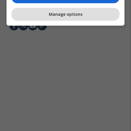
Salajdin Salihu
Poezia
Drita Çomo
Letersia
Manage options