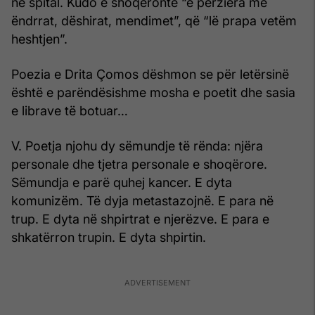
në spital. Kudo e shoqëronte “e përziera me
ëndrrat, dëshirat, mendimet”, që “lë prapa vetëm
heshtjen”.
Poezia e Drita Çomos dëshmon se për letërsinë
është e parëndësishme mosha e poetit dhe sasia
e librave të botuar…
V. Poetja njohu dy sëmundje të rënda: njëra
personale dhe tjetra personale e shoqërore.
Sëmundja e parë quhej kancer. E dyta
komunizëm. Të dyja metastazojnë. E para në
trup. E dyta në shpirtrat e njerëzve. E para e
shkatërron trupin. E dyta shpirtin.