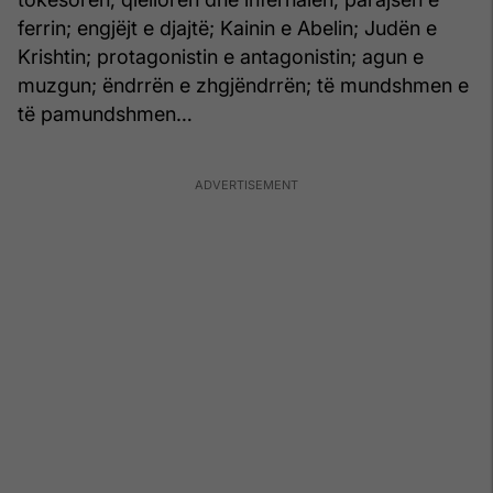
ferrin; engjëjt e djajtë; Kainin e Abelin; Judën e
Krishtin; protagonistin e antagonistin; agun e
muzgun; ëndrrën e zhgjëndrrën; të mundshmen e
të pamundshmen…