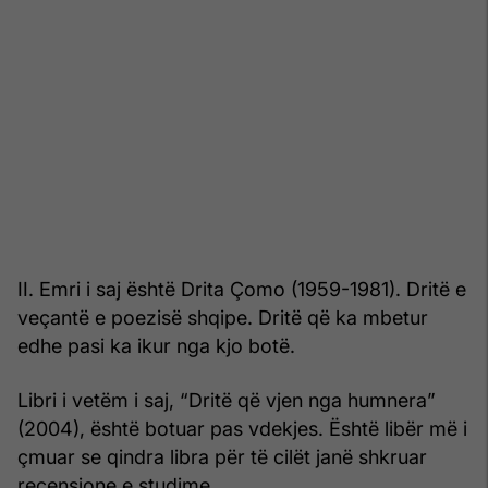
II. Emri i saj është Drita Çomo (1959-1981). Dritë e
veçantë e poezisë shqipe. Dritë që ka mbetur
edhe pasi ka ikur nga kjo botë.
Libri i vetëm i saj, “Dritë që vjen nga humnera”
(2004), është botuar pas vdekjes. Është libër më i
çmuar se qindra libra për të cilët janë shkruar
recensione e studime.