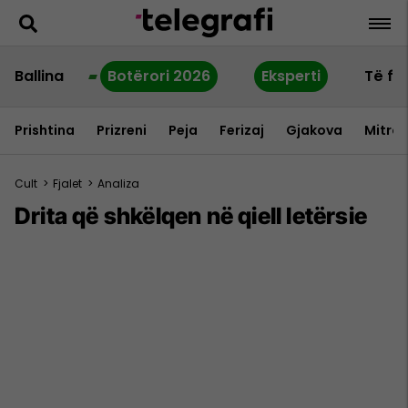
Ballina
Botërori 2026
Eksperti
Të fu
Prishtina
Prizreni
Peja
Ferizaj
Gjakova
Mitrov
Cult
>
Fjalet
>
Analiza
Drita që shkëlqen në qiell letërsie