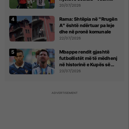
vëmendjen pas finales së
20/07/2026
Kupës së Botës
Rama: Shtëpia në "Rrugën
A" është ndërtuar pa leje
dhe në pronë komunale
22/07/2026
Mbappe rendit gjashtë
futbollistët më të mëdhenj
në historinë e Kupës së
Botës, Messi mbetet i dyti
23/07/2026