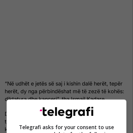
“Në udhët e jetës së saj i kishin dalë herët, tepër
herët, dy nga përbindëshat më të zezë të kohës:
diktatura dhe kanceri”, tha Ismail Kadare.
Drita Çomo iku nga kjo botë dhe kaloi në botën
tjetër, në botën e artit, ku nuk të bëjnë asgjë as
Telegrafi asks for your consent to use
kanceri, as komunizmi. /Hejza/