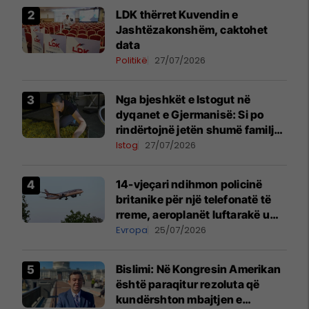
LDK thërret Kuvendin e
Jashtëzakonshëm, caktohet
data
Politikë
27/07/2026
Nga bjeshkët e Istogut në
dyqanet e Gjermanisë: Si po
rindërtojnë jetën shumë familje
nga eksporti i bimëve mjekësore
Istog
27/07/2026
14-vjeçari ndihmon policinë
britanike për një telefonatë të
rreme, aeroplanët luftarakë u
ngritën në ajër për të
Evropa
25/07/2026
interceptuar fluturaken e Qatar
Airways që po shkonte drejt
Bislimi: Në Kongresin Amerikan
Mançesterit
është paraqitur rezoluta që
kundërshton mbajtjen e