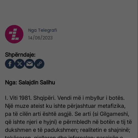
Nga
Telegrafi
14/06/2023
Nga: Salajdin Salihu
I. Viti 1981. Shqipëri. Vendi më i mbyllur i botës.
Një muze ateist ku ishte përjashtuar metafizika,
pa të cilën arti është asgjë. Se arti (si Gilgameshi,
që ishte njeri e hyjni) e përmbledh në botën e tij të
dukshmen e të padukshmen; realitetin e shajninë;
tokësoren, qielloren dhe infernalen; parajsën e