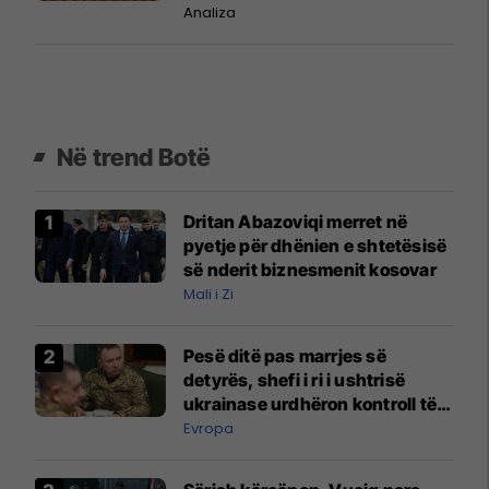
Analiza
Në trend Botë
Dritan Abazoviqi merret në
pyetje për dhënien e shtetësisë
së nderit biznesmenit kosovar
Mali i Zi
Pesë ditë pas marrjes së
detyrës, shefi i ri i ushtrisë
ukrainase urdhëron kontroll të
madh
Evropa