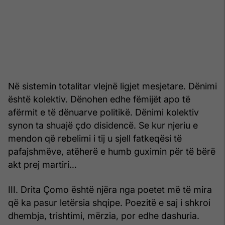
Në sistemin totalitar vlejnë ligjet mesjetare. Dënimi
është kolektiv. Dënohen edhe fëmijët apo të
afërmit e të dënuarve politikë. Dënimi kolektiv
synon ta shuajë çdo disidencë. Se kur njeriu e
mendon që rebelimi i tij u sjell fatkeqësi të
pafajshmëve, atëherë e humb guximin për të bërë
akt prej martiri…
III. Drita Çomo është njëra nga poetet më të mira
që ka pasur letërsia shqipe. Poezitë e saj i shkroi
dhembja, trishtimi, mërzia, por edhe dashuria.