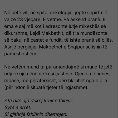
Në këtë vit, në spital onkologjie, jepte shpirt një
vajzë 23 vjeçare. E vetme. Pa askënd pranë. E
ëma e saj më kot i adresonte lutje mikeshës së
dikurshme, Lejdi Makbethit, që t’ia mundësonte,
së paku, në çastet e fundit, të ishte pranë së bijës.
Asnjë përgjigje. Makbethët e Shqipërisë ishin të
pamëshirshëm.
Ne vetëm mund ta paramendojmë si mund të jetë
ndjerë një nënë në kësi çastesh. Gjendja e nënës,
mbase, më përafërsisht, përshkruhet nga e bija
(për ndonjë situatë tjetër të ngjashme):
Atë ditë ajo dukej krejt e thinjur.
Sytë e errët,
Si gjithnjë fshihnin dhembjen.