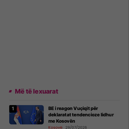
Më të lexuarat
BE i reagon Vuçiqit për
deklaratat tendencioze lidhur
me Kosovën
Kosovë
29/07/2026