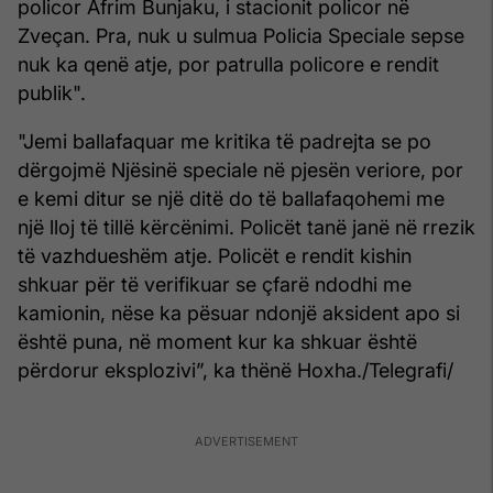
policor Afrim Bunjaku, i stacionit policor në
Zveçan. Pra, nuk u sulmua Policia Speciale sepse
nuk ka qenë atje, por patrulla policore e rendit
publik".
"Jemi ballafaquar me kritika të padrejta se po
dërgojmë Njësinë speciale në pjesën veriore, por
e kemi ditur se një ditë do të ballafaqohemi me
një lloj të tillë kërcënimi. Policët tanë janë në rrezik
të vazhdueshëm atje. Policët e rendit kishin
shkuar për të verifikuar se çfarë ndodhi me
kamionin, nëse ka pësuar ndonjë aksident apo si
është puna, në moment kur ka shkuar është
përdorur eksplozivi”, ka thënë Hoxha./Telegrafi/