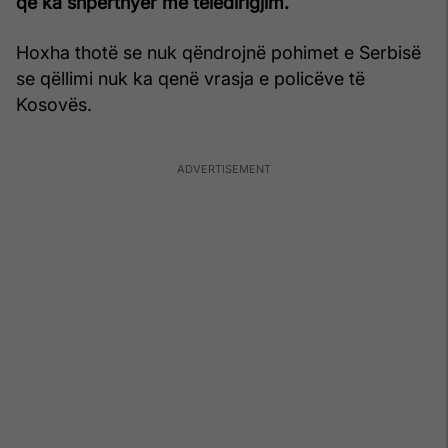
që ka shpërthyer me teledirigjim.
Hoxha thotë se nuk qëndrojnë pohimet e Serbisë
se qëllimi nuk ka qenë vrasja e policëve të
Kosovës.