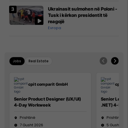
Airways që po shkonte drejt
Ukrainasit sulmohen në Poloni -
Mançesterit
Tusk i kërkon presidentit të
reagojë
Evropa
Jobs
Real Estate
cpit comparit GmbH
cpit 
Senior Product Designer (UX/UI)
Senior Lead 
4-Day Workweek
.NET) 4-Day
Prishtinë
Prishtinë
7 Gusht 2026
5 Gusht 20