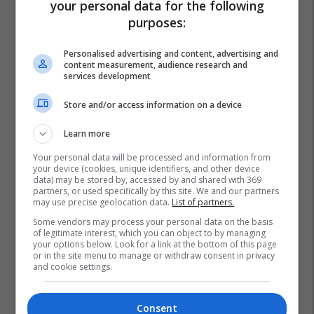
your personal data for the following
NOVATRA
purposes:
Personalised advertising and content, advertising and
IPKO thyen rekordin e trafikut
content measurement, audience research and
mobil në Kosovë, arrin kulmin
services development
prej 60 Gbps
IPKO
Store and/or access information on a device
Learn more
Si e garanton Aptamil cilësinë
dhe sigurinë e produkteve për
Your personal data will be processed and information from
your device (cookies, unique identifiers, and other device
fëmijët mbi 1 vjeç
data) may be stored by, accessed by and shared with 369
Aptaclub Kosova
partners, or used specifically by this site. We and our partners
may use precise geolocation data.
List of partners.
Some vendors may process your personal data on the basis
of legitimate interest, which you can object to by managing
your options below. Look for a link at the bottom of this page
or in the site menu to manage or withdraw consent in privacy
and cookie settings.
Consent