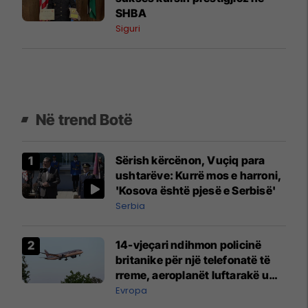
SHBA
Siguri
Në trend Botë
Sërish kërcënon, Vuçiq para
ushtarëve: Kurrë mos e harroni,
'Kosova është pjesë e Serbisë'
Serbia
14-vjeçari ndihmon policinë
britanike për një telefonatë të
rreme, aeroplanët luftarakë u
ngritën në ajër për të
Evropa
interceptuar fluturaken e Qatar