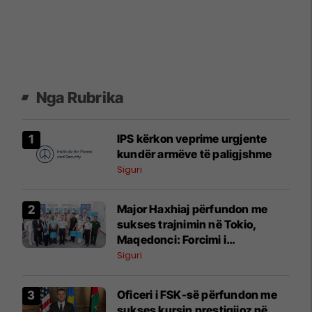
Nga Rubrika
IPS kërkon veprime urgjente
kundër armëve të paligjshme
Siguri
Major Haxhiaj përfundon me
sukses trajnimin në Tokio,
Maqedonci: Forcimi i
kapaciteteve të FSK-së prioritet
Siguri
Oficeri i FSK-së përfundon me
sukses kursin prestigjioz në