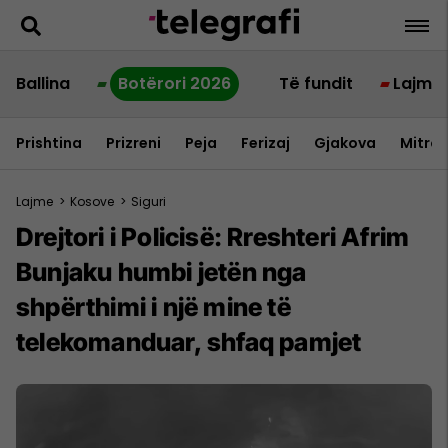
Ballina
Botërori 2026
Të fundit
Lajme
Prishtina
Prizreni
Peja
Ferizaj
Gjakova
Mitrov
Lajme
>
Kosove
>
Siguri
Drejtori i Policisë: Rreshteri Afrim
Bunjaku humbi jetën nga
shpërthimi i një mine të
telekomanduar, shfaq pamjet