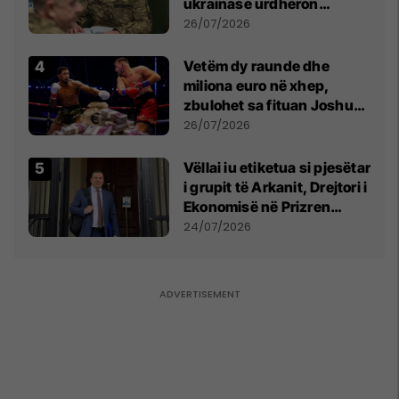
ukrainase urdhëron
kontroll të madh
26/07/2026
Vetëm dy raunde dhe
miliona euro në xhep,
zbulohet sa fituan Joshua
e Prenga
26/07/2026
Vëllai iu etiketua si pjesëtar
i grupit të Arkanit, Drejtori i
Ekonomisë në Prizren
mohon pretendimet
24/07/2026