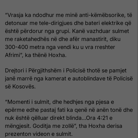
“Vrasja ka ndodhur me minë anti-këmëbsorike, të
detonuar me tele-dirigjues dhe bateri elektrike që
është përdorur nga grupi. Kanë vazhduar sulmet
me raketahedhës në dhe afër manastirit, diku
300-400 metra nga vendi ku u vra rreshter
Afrimi”, ka thënë Hoxha.
Drejtori i Përgjithshëm i Policisë thotë se pamjet
janë marrë nga kamerat e autoblindave të Policisë
së Kosovës.
“Momenti i sulmit, dhe hedhjes nga pjesa e
epërme edhe pastaj fati ka qenë në anën tonë dhe
nuk është qëlluar direkt blinda...Ora 4:21 e
mëngjesit. Goditja me zollë”, tha Hoxha derisa
prezenton videon e sulmit.