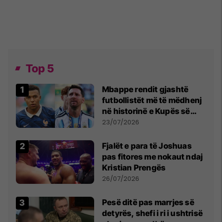
Top 5
Mbappe rendit gjashtë
futbollistët më të mëdhenj
në historinë e Kupës së
Botës, Messi mbetet i dyti
23/07/2026
Fjalët e para të Joshuas
pas fitores me nokaut ndaj
Kristian Prengës
26/07/2026
Pesë ditë pas marrjes së
detyrës, shefi i ri i ushtrisë