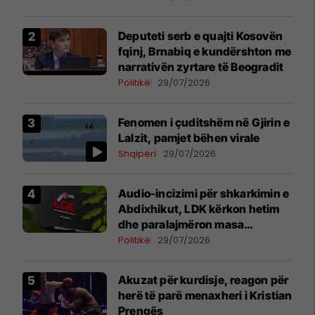
Deputeti serb e quajti Kosovën
fqinj, Brnabiq e kundërshton me
narrativën zyrtare të Beogradit
Politikë
29/07/2026
Fenomen i çuditshëm në Gjirin e
Lalzit, pamjet bëhen virale
Shqipëri
29/07/2026
Audio-incizimi për shkarkimin e
Abdixhikut, LDK kërkon hetim
dhe paralajmëron masa
disiplinore
Politikë
29/07/2026
Akuzat për kurdisje, reagon për
herë të parë menaxheri i Kristian
Prengës