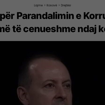
Lajme
>
Kosovë
>
Drejtësi
ë për Parandalimin e Kor
 më të cenueshme ndaj k