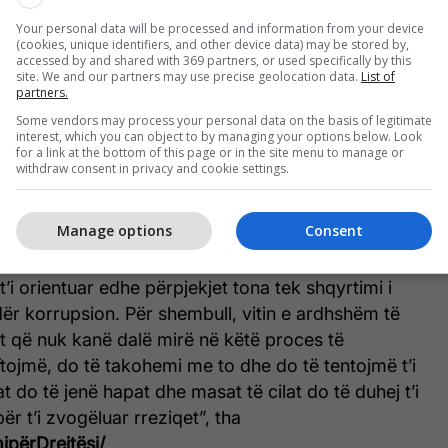
stria e Punëve të Jashtme, ku ne pastaj kemi fillu
Your personal data will be processed and information from your device
ësaj ministrie ta shyrtojmë. Jemi në fazën finale të
(cookies, unique identifiers, and other device data) may be stored by,
 shqyrtuar. Po besoj që në fillim të këtij viti do të
accessed by and shared with 369 partners, or used specifically by this
site. We and our partners may use precise geolocation data.
List of
 qasshëm për publikun. Ndërsa, është përfunduar
partners.
stafi i Agjencisë”, tha Buleshkaj.
Some vendors may process your personal data on the basis of legitimate
interest, which you can object to by managing your options below. Look
for a link at the bottom of this page or in the site menu to manage or
 mënyrë po e testojnë se a po funksionon kjo
withdraw consent in privacy and cookie settings.
ntekstin e Kosovës. Sipas tij, institucionet që kanë
kanë masa, kanë dalë më keq në këtë vlerësim.
Manage options
Consent
it i suksesshëm. Ky hartëzim i korrupsionit na ka
’i orientuar edhe përpjekjet tona tek shqyrtimi i
ndër korrupsion. Për shembull, vitin e ardhshëm të
net që nuk kanë dalë mirë në këtë proces të
 ftojmë, do të takohemi me to dhe do të tentojmë t’i
at do të jenë hapat dhe masat të cilat do të duhej t’i
ër t’i zvogëluar rreziqet”, tha
ipërDrejtësi/