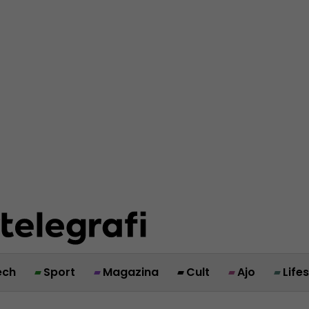
ech
Sport
Magazina
Cult
Ajo
Life