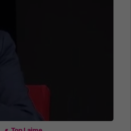
Top Lajme