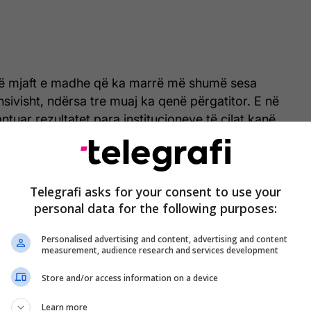
në mjaft e madhe që ka marrë më shumë sesa
nsivisht, ndërsa tre muaj ka qenë përgatitor. E në
ntuar rezultatet para institucioneve të cilat kanë
j vlerësimi. Ky vlerësim na ka ndihmu pastaj për t’u
otë shqyrtimin kundër korrupsion të legjislacionit”,
Telegrafi asks for your consent to use your
personal data for the following purposes:
imi, ai tha se rezultoi që disa ministri janë më të
sin e tyre MPJD-ja.
Personalised advertising and content, advertising and content
measurement, audience research and services development
tucionet që sipas këtij vlerësimi që është zhvillu nga
ologjinë më të avancuar të Këshillit të Evropës,
Store and/or access information on a device
 disa ministri të cilat janë më të cenueshme. Një
Learn more