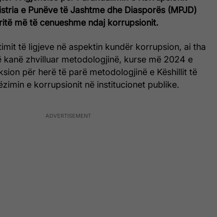
nistria e Punëve të Jashtme dhe Diasporës (MPJD)
ritë më të cenueshme ndaj korrupsionit.
timit të ligjeve në aspektin kundër korrupsion, ai tha
ë kanë zhvilluar metodologjinë, kurse më 2024 e
sion për herë të parë metodologjinë e Këshillit të
zimin e korrupsionit në institucionet publike.