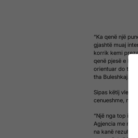
“Ka qenë një pu
gjashtë muaj inte
korrik kemi preza
qenë pjesë e këti
orientuar do të th
tha Buleshkaj.
Sipas këtij vlerës
cenueshme, në me
“Një nga top insti
Agjencia me metod
na kanë rezultuar