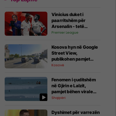
Vinicius duket i
paarritshëm për
Arsenalin - tetë
alternativa si
Premier League
kandidatë kryesorë
për krahun e majtë te
Kosova hyn në Google
Topçinjtë
Street View,
publikohen pamjet
360-gradëshe
Kosovë
Fenomen i çuditshëm
në Gjirin e Lalzit,
pamjet bëhen virale
(Video)
Shqipëri
Dyshimet për varrezën