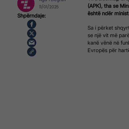
(APK), tha se Mi
11/01/2025
është ndër minist
Sa i përket shqyr
se një vit më par
kanë vënë në funk
Evropës për hartë