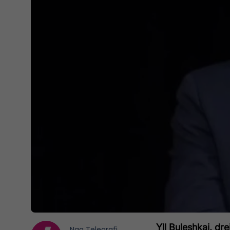
Yll Buleshkaj, dr
Nga
Telegrafi