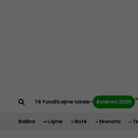
Të Fundit
Lajme lokale
Botërori 2026
Ballina
Lajme
Botë
Ekonomi
T