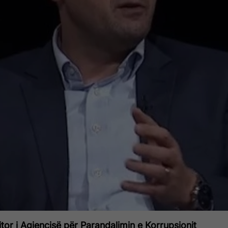
ejtor i Agjencisë për Parandalimin e Korrupsionit