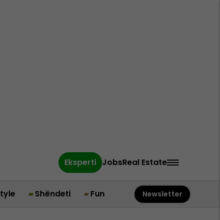
Eksperti
Jobs
Real Estate
style
Shëndeti
Fun
Newsletter