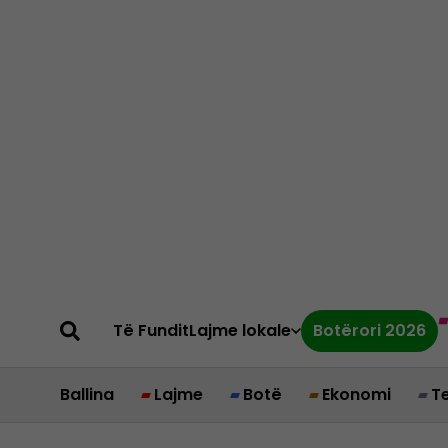
Të Fundit
Lajme lokale
Botërori 2026
Ballina
Lajme
Botë
Ekonomi
T