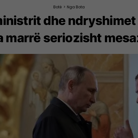
Botë
>
Nga Bota
inistrit dhe ndryshimet
a marrë seriozisht mesaz