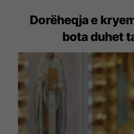
Dorëheqja e kryem
bota duhet t