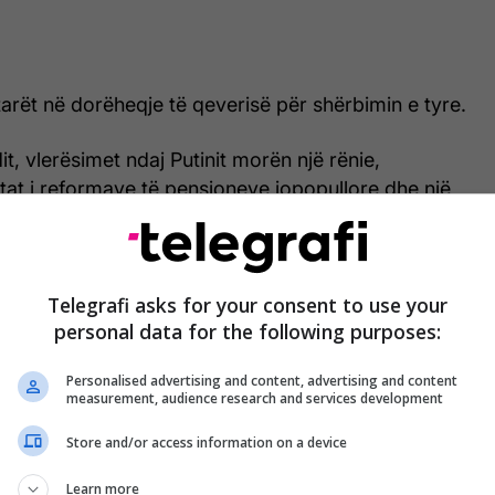
tarët në dorëheqje të qeverisë për shërbimin e tyre.
it, vlerësimet ndaj Putinit morën një rënie,
ultat i reformave të pensioneve jopopullore dhe një
. Viti 2019 gjithashtu u shënua me protesta të
e kundër presidentit Putin, transmeton Telegrafi.
 detajet e sakta të kësaj dorëheqje masive - të
Telegrafi asks for your consent to use your
personal data for the following purposes:
eministri aktual dhe ish-presidenti Dmitry
të paqarta, ishte e qartë se kjo nuk ishte protestë
Personalised advertising and content, advertising and content
 propozuara të Putinit.
measurement, audience research and services development
ij për dorëheqjen e qeverisë, Medvedev tregoi se
Store and/or access information on a device
nyrë që "t’ia lehtësonte jetën Putinin".
Learn more