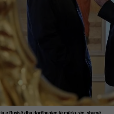
eria e Rusisë dha dorëheqjen të mërkurën, shumë