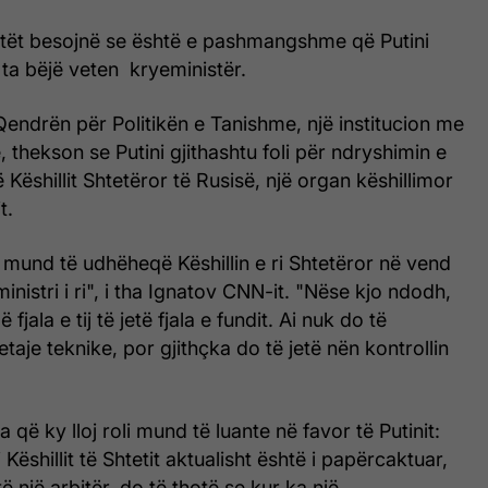
istët besojnë se është e pashmangshme që Putini
ta bëjë veten kryeministër.
endrën për Politikën e Tanishme, një institucion me
thekson se Putini gjithashtu foli për ndryshimin e
ë Këshillit Shtetëror të Rusisë, një organ këshillimor
t.
 mund të udhëheqë Këshillin e ri Shtetëror në vend
nistri i ri", i tha Ignatov CNN-it. "Nëse kjo ndodh,
jala e tij të jetë fjala e fundit. Ai nuk do të
taje teknike, por gjithçka do të jetë nën kontrollin
që ky lloj roli mund të luante në favor të Putinit:
 Këshillit të Shtetit aktualisht është i papërcaktuar,
ë një arbitër, do të thotë se kur ka një