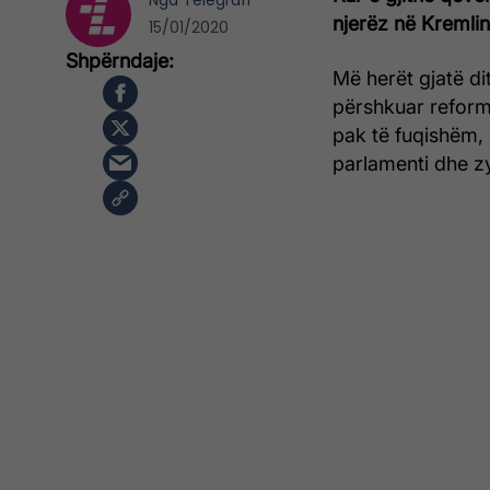
Nga
Telegrafi
njerëz në Kremlin
15/01/2020
Më herët gjatë dit
përshkuar reforma
pak të fuqishëm,
parlamenti dhe zy