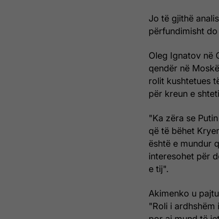
Jo të gjithë anal
përfundimisht do 
Oleg Ignatov në Q
qendër në Moskë, 
rolit kushtetues t
për kreun e shteti
"Ka zëra se Putin
që të bëhet Kryemi
është e mundur që f
interesohet për de
e tij".
Akimenko u pajtua 
"Roli i ardhshëm i
por ai mund të jet