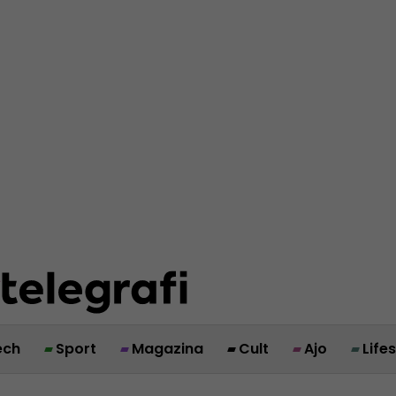
ech
Sport
Magazina
Cult
Ajo
Life