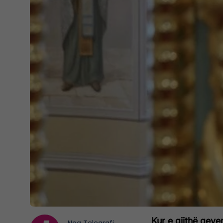
Kur e gjithë qev