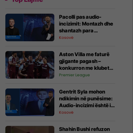
Pacolli pas audio-
incizimit: Montazh dhe
shantazh para
Kuvendit, asgjë më
Kosovë
shumë
Aston Villa me faturë
gjigante pagash –
konkurron me klubet
kryesore
Premier League
Gentrit Syla mohon
ndikimin në punësime:
Audio-incizimi është i
manipuluar dhe
Kosovë
shantazh ndaj meje
Shahin Bushi refuzon