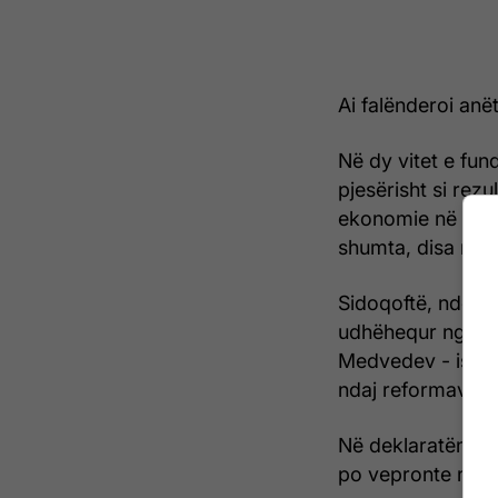
Ai falënderoi anë
Në dy vitet e fund
pjesërisht si rez
ekonomie në rënie
shumta, disa madj
Sidoqoftë, ndërsa
udhëhequr nga kry
Medvedev - ishin 
ndaj reformave të
Në deklaratën e t
po vepronte në më