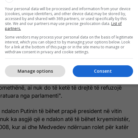
nti "kishte përshkruar një numër ndryshimesh
Your personal data will be processed and information from your device
(cookies, unique identifiers, and other device data) may be stored by,
tetutë", dhe se "në këtë kontekst, është e qartë se
accessed by and shared with 369 partners, or used specifically by this
site. We and our partners may use precise geolocation data.
List of
duhet t'i ofrojmë presidentit të vendit tonë mundësinë
partners.
itha vendimet e nevojshme për këtë".
Some vendors may process your personal data on the basis of legitimate
interest, which you can object to by managing your options below. Look
for a link at the bottom of this page or in the site menu to manage or
ket se janë një rishpërndarje të pushtetit, duke i
withdraw consent in privacy and cookie settings.
 fuqinë për të emëruar kryeministër, i cili më pas
 kabinet për t'u miratuar nga parlamenti.
Manage options
Consent
utinit: "Në këtë rast, presidenti do të jetë i detyruar
domethënë, ai nuk do të ketë të drejtë të refuzojë
ratuara nga parlamenti".
 ndalon Putinin të bëhet prapë president në vitin
nuk ka asgjë që e ndalon atë të bëhet kryeministër,
 2008, kur ai dhe Medvedev ndërruan rolet për katër