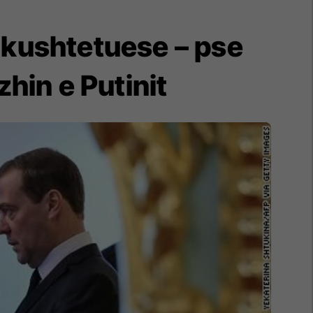
 kushtetuese – pse
hin e Putinit