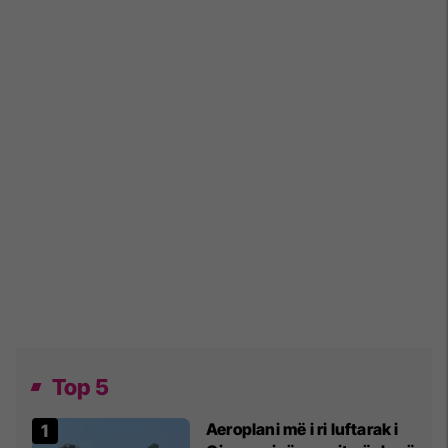
Top 5
Aeroplani më i ri luftarak i