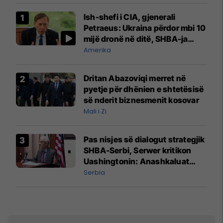
Ish-shefi i CIA, gjenerali
Petraeus: Ukraina përdor mbi 10
mijë dronë në ditë, SHBA-ja
mbetet shumë prapa në
Amerika
prodhim
Dritan Abazoviqi merret në
pyetje për dhënien e shtetësisë
së nderit biznesmenit kosovar
Mali i Zi
Pas nisjes së dialogut strategjik
SHBA-Serbi, Serwer kritikon
Uashingtonin: Anashkaluat
Banjskën, sulmin ndaj KFOR-it
Serbia
dhe rrëmbimin e Policëve të
Kosovës