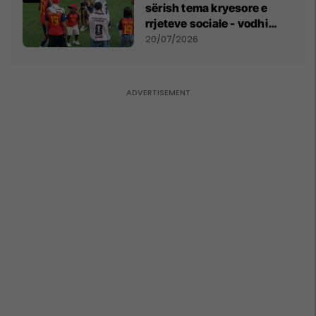
sërish tema kryesore e
rrjeteve sociale - vodhi
vëmendjen pas finales së
20/07/2026
Kupës së Botës