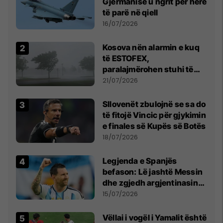
Gjermanisë u ngrit për herë
të parë në qiell
16/07/2026
Kosova nën alarmin e kuq
të ESTOFEX,
paralajmërohen stuhi të
fuqishme me breshër dhe
21/07/2026
erëra të forta
Sllovenët zbulojnë se sa do
të fitojë Vincic për gjykimin
e finales së Kupës së Botës
18/07/2026
Legjenda e Spanjës
befason: Lë jashtë Messin
dhe zgjedh argjentinasin
më të mirë në botë
15/07/2026
Vëllai i vogël i Yamalit është