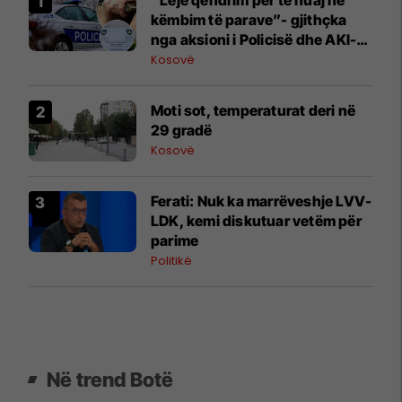
“Leje qëndrim për të huaj në
këmbim të parave”- gjithçka
nga aksioni i Policisë dhe AKI-së
me disa të arrestuar
Kosovë
Moti sot, temperaturat deri në
29 gradë
Kosovë
Ferati: Nuk ka marrëveshje LVV-
LDK, kemi diskutuar vetëm për
parime
Politikë
Në trend Botë