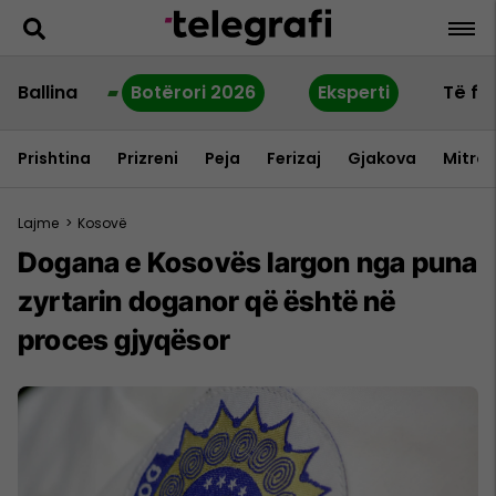
Ballina
Botërori 2026
Eksperti
Të fu
Prishtina
Prizreni
Peja
Ferizaj
Gjakova
Mitrov
Lajme
>
Kosovë
Dogana e Kosovës largon nga puna
zyrtarin doganor që është në
proces gjyqësor