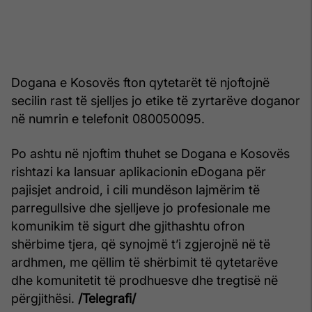
Dogana e Kosovës fton qytetarët të njoftojnë
secilin rast të sjelljes jo etike të zyrtarëve doganor
në numrin e telefonit 080050095.
Po ashtu në njoftim thuhet se Dogana e Kosovës
rishtazi ka lansuar aplikacionin eDogana për
pajisjet android, i cili mundëson lajmërim të
parregullsive dhe sjelljeve jo profesionale me
komunikim të sigurt dhe gjithashtu ofron
shërbime tjera, që synojmë t’i zgjerojnë në të
ardhmen, me qëllim të shërbimit të qytetarëve
dhe komunitetit të prodhuesve dhe tregtisë në
përgjithësi.
/Telegrafi/