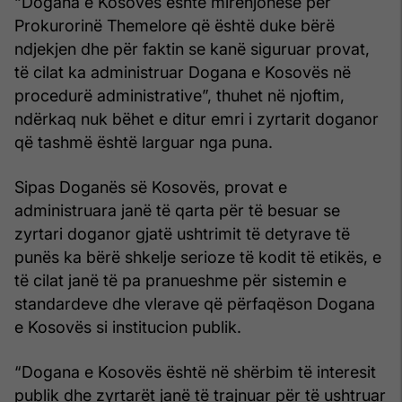
“Dogana e Kosovës është mirënjohëse për
Prokurorinë Themelore që është duke bërë
ndjekjen dhe për faktin se kanë siguruar provat,
të cilat ka administruar Dogana e Kosovës në
procedurë administrative”, thuhet në njoftim,
ndërkaq nuk bëhet e ditur emri i zyrtarit doganor
që tashmë është larguar nga puna.
Sipas Doganës së Kosovës, provat e
administruara janë të qarta për të besuar se
zyrtari doganor gjatë ushtrimit të detyrave të
punës ka bërë shkelje serioze të kodit të etikës, e
të cilat janë të pa pranueshme për sistemin e
standardeve dhe vlerave që përfaqëson Dogana
e Kosovës si institucion publik.
“Dogana e Kosovës është në shërbim të interesit
publik dhe zyrtarët janë të trajnuar për të ushtruar