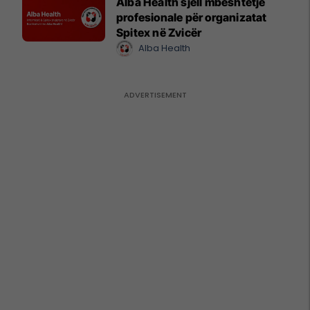
Alba Health sjell mbështetje
profesionale për organizatat
Spitex në Zvicër
Alba Health