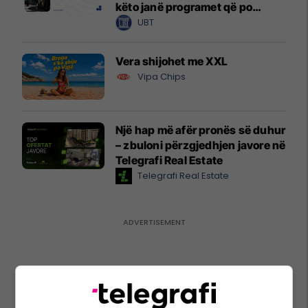
këto janë programet që po
zgjedhin të rinjtë
UBT
Vera shijohet me XXL
Vipa Chips
Një hap më afër pronës së duhur
– zbuloni përzgjedhjen javore në
Telegrafi Real Estate
Telegrafi Real Estate