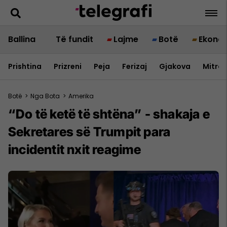
Ballina
Të fundit
Lajme
Botë
Ekono
Prishtina
Prizreni
Peja
Ferizaj
Gjakova
Mitrov
Botë
>
Nga Bota
>
Amerika
“Do të ketë të shtëna” - shakaja e
Sekretares së Trumpit para
incidentit nxit reagime