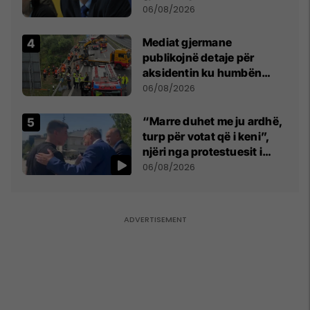
bëjnë shkelje të rëndë
06/08/2026
kushtetuese
Mediat gjermane
publikojnë detaje për
aksidentin ku humbën
jetën tre mërgimtarë nga
06/08/2026
Komogllava e Ferizajt
“Marre duhet me ju ardhë,
turp për votat që i keni”,
njëri nga protestuesit i
drejtohet Bedri Hamzës
06/08/2026