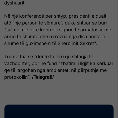
dyshuarit.
Në një konferencë për shtyp, presidenti e quajti
atë "një person të sëmurë”, duke shtuar se burri
"sulmoi një pikë kontrolli sigurie të armatosur me
armë të shumta dhe u rrëzua nga disa anëtarë
shumë të guximshëm të Shërbimit Sekret".
Trump tha se “donte ta lërë që shfaqja të
vazhdonte”, por në fund "zbatimi i ligjit ka kërkuar
që të largohen nga ambientet, në përputhje me
protokollin”.
/Telegrafi/