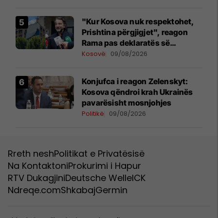
"Kur Kosova nuk respektohet,
Prishtina përgjigjet", reagon
Rama pas deklaratës së
Zelenskyt në Beograd
Kosovë
09/08/2026
Konjufca i reagon Zelenskyt:
Kosova qëndroi krah Ukrainës
pavarësisht mosnjohjes
Politikë
09/08/2026
Rreth nesh
Politikat e Privatësisë
Na Kontaktoni
Prokurimi i Hapur
RTV Dukagjini
Deutsche Welle
ICK
Ndreqe.com
Shkabaj
Germin