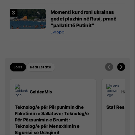
Momenti kur droni ukrainas
godet plazhin në Rusi, pranë
"pallatit të Putinit"
Evropa
Jobs
Real Estate
GoldenMix
Hebs 
Teknolog/e për Përpunimin dhe
Staf Restora
Paketimin e Sallatave; Teknolog/e
Për Përpunimin e Brumit;
Teknolog/e për Menaxhimin e
Sigurisë së Ushqimit