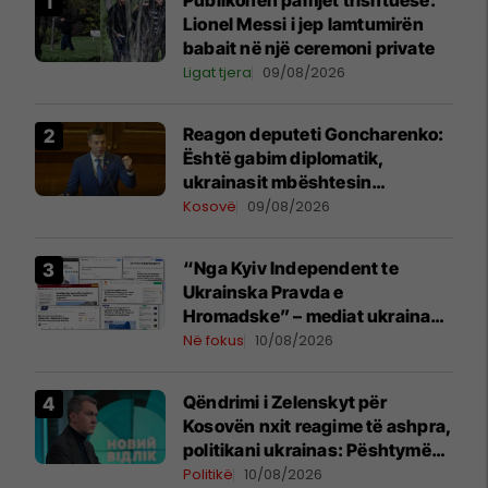
Publikohen pamjet trishtuese:
Lionel Messi i jep lamtumirën
babait në një ceremoni private
Ligat tjera
09/08/2026
Reagon deputeti Goncharenko:
Është gabim diplomatik,
ukrainasit mbështesin
pavarësinë e Kosovës
Kosovë
09/08/2026
“Nga Kyiv Independent te
Ukrainska Pravda e
Hromadske” – mediat ukrainase
shkruajnë për reagimin e
Në fokus
10/08/2026
Kosovës ndaj Zelenskyt
Qëndrimi i Zelenskyt për
Kosovën nxit reagime të ashpra,
politikani ukrainas: Pështymë
në fytyrën e një vendi mik
Politikë
10/08/2026