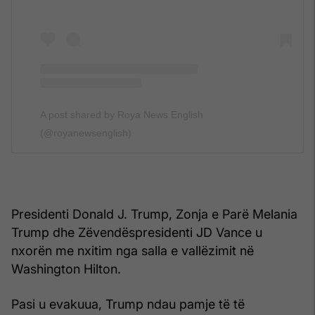
A post shared by Roya News English
(@royanewsenglish)
Presidenti Donald J. Trump, Zonja e Parë Melania
Trump dhe Zëvendëspresidenti JD Vance u
nxorën me nxitim nga salla e vallëzimit në
Washington Hilton.
Pasi u evakuua, Trump ndau pamje të të