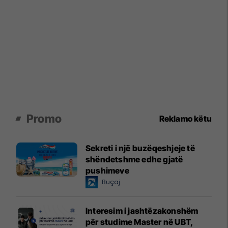
Promo
Reklamo këtu
Sekreti i një buzëqeshjeje të
shëndetshme edhe gjatë
pushimeve
Buçaj
Interesim i jashtëzakonshëm
për studime Master në UBT,