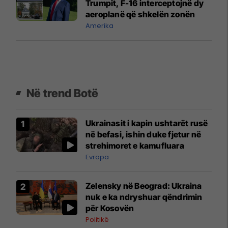
Trumpit, F-16 interceptojnë dy
aeroplanë që shkelën zonën
Amerika
Në trend Botë
Ukrainasit i kapin ushtarët rusë
në befasi, ishin duke fjetur në
strehimoret e kamufluara
Evropa
Zelensky në Beograd: Ukraina
nuk e ka ndryshuar qëndrimin
për Kosovën
Politikë