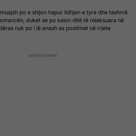
sa muajsh po e shijon hapur lidhjen e tyre dhe tashmë
romancën, duket se po kalon ditë të relaksuara në
ndërsa nuk po i lë anash as postimet në rrjete