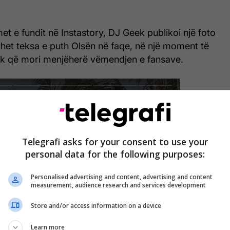
et e fundit në Instastory, DJ Geek publikoi një foto
hihet teksa e puth Olsën në faqe, në një moment të
ik që mori menjëherë vëmendjen e fansave.
Telegrafi asks for your consent to use your
personal data for the following purposes:
Personalised advertising and content, advertising and content
measurement, audience research and services development
Store and/or access information on a device
Learn more