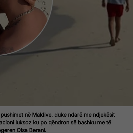
 pushimet në Maldive, duke ndarë me ndjekësit
acioni luksoz ku po qëndron së bashku me të
logeren Olsa Berani.