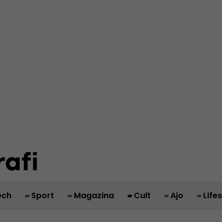
ech
Sport
Magazina
Cult
Ajo
Life