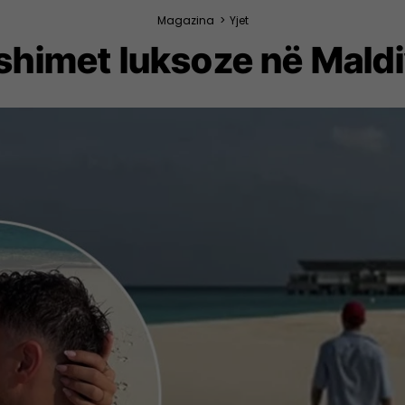
Magazina
>
Yjet
shimet luksoze në Mald