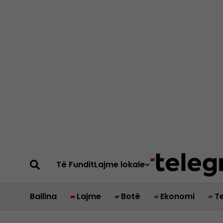
Të Fundit
Lajme lokale
Ballina
Lajme
Botë
Ekonomi
T