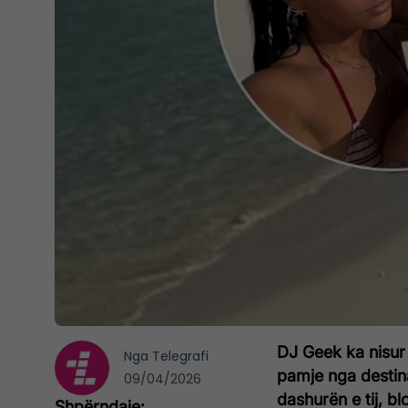
DJ Geek ka nisur
Nga
Telegrafi
pamje nga destin
09/04/2026
dashurën e tij, b