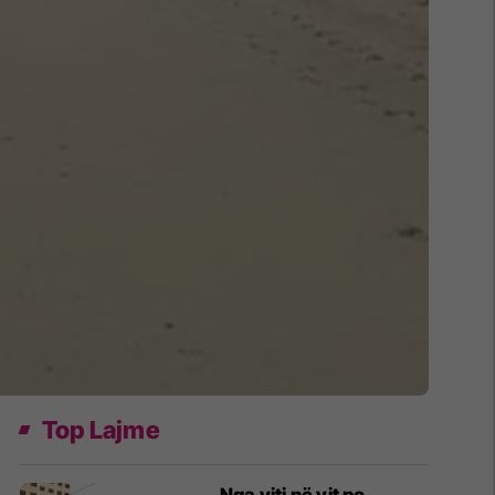
Top Lajme