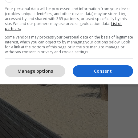
Your personal data will be processed and information from your device
(cookies, unique identifiers, and other device data) may be stored by,
accessed by and shared with 369 partners, or used specifically by this
site. We and our partners may use precise geolocation data.
List of
partners.
Some vendors may process your personal data on the basis of legitimate
interest, which you can object to by managing your options below. Look
for a link at the bottom of this page or in the site menu to manage or
withdraw consent in privacy and cookie settings.
Manage options
Consent