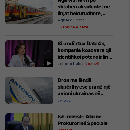
Nga viti në vit po
shtohen aksidentet në
linjat hekurudhore,
kërkohen masa
Agnesa Saraçi
urgjente për sigurinë
Kronikë e zezë
në vendkalime
Si u ndërtua Data4x,
kompania kosovare që
identifikoi potencialin
prej 1 miliard eurosh
Jehona Hulaj
Kosovë
për prodhimin lokal
Dron me lëndë
shpërthyese pranë një
avioni ukrainas në
Leipzig
Evropa
Ish-ministri ​Aliu në
Prokurorinë Speciale