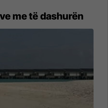
ive me të dashurën