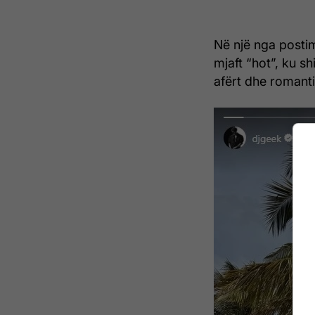
Në një nga postim
mjaft “hot”, ku s
afërt dhe romant