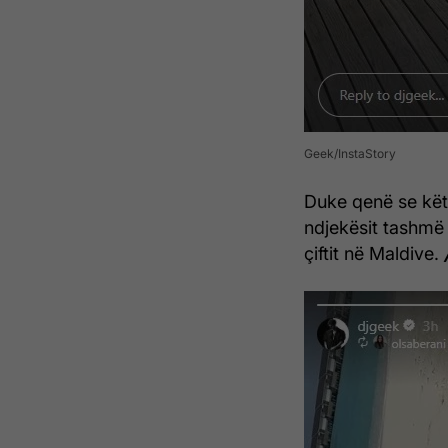
Geek/InstaStory
Duke qenë se kët
ndjekësit tashmë 
çiftit në Maldive.