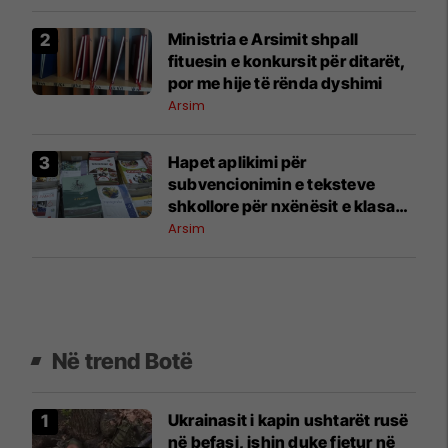
Ministria e Arsimit shpall
fituesin e konkursit për ditarët,
por me hije të rënda dyshimi
Arsim
Hapet aplikimi për
subvencionimin e teksteve
shkollore për nxënësit e klasave
1–9
Arsim
Në trend Botë
Ukrainasit i kapin ushtarët rusë
në befasi, ishin duke fjetur në