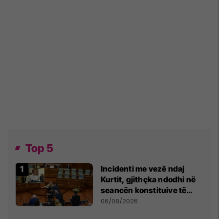
Top 5
Incidenti me vezë ndaj
Kurtit, gjithçka ndodhi në
seancën konstituive të
Kuvendit
06/08/2026