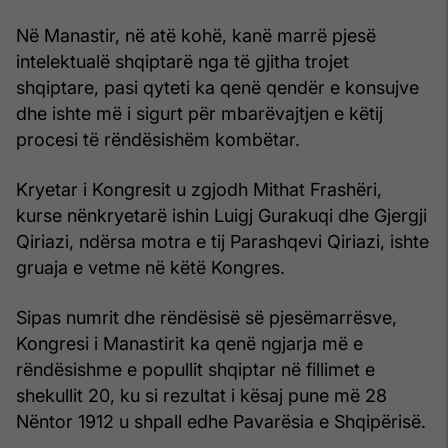
Në Manastir, në atë kohë, kanë marrë pjesë
intelektualë shqiptarë nga të gjitha trojet
shqiptare, pasi qyteti ka qenë qendër e konsujve
dhe ishte më i sigurt për mbarëvajtjen e këtij
procesi të rëndësishëm kombëtar.
Kryetar i Kongresit u zgjodh Mithat Frashëri,
kurse nënkryetarë ishin Luigj Gurakuqi dhe Gjergji
Qiriazi, ndërsa motra e tij Parashqevi Qiriazi, ishte
gruaja e vetme në këtë Kongres.
Sipas numrit dhe rëndësisë së pjesëmarrësve,
Kongresi i Manastirit ka qenë ngjarja më e
rëndësishme e popullit shqiptar në fillimet e
shekullit 20, ku si rezultat i kësaj pune më 28
Nëntor 1912 u shpall edhe Pavarësia e Shqipërisë.