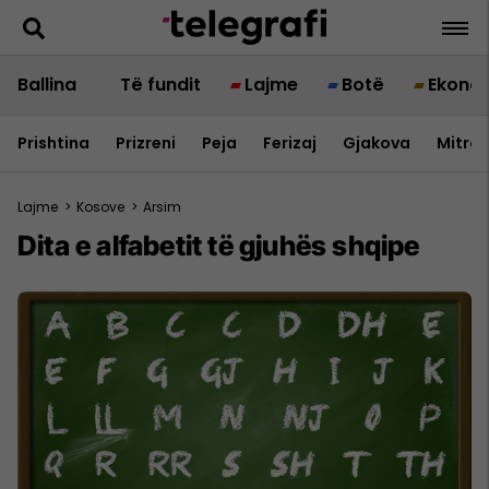
Ballina
Të fundit
Lajme
Botë
Ekono
Prishtina
Prizreni
Peja
Ferizaj
Gjakova
Mitrov
Lajme
>
Kosove
>
Arsim
Dita e alfabetit të gjuhës shqipe