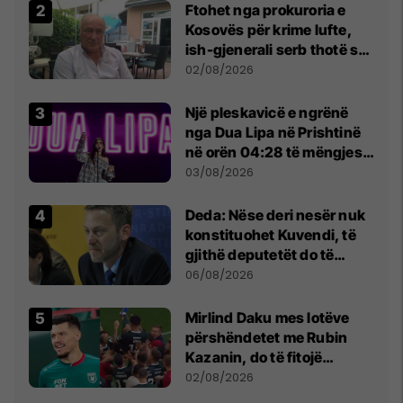
Ftohet nga prokuroria e
Kosovës për krime lufte,
ish-gjenerali serb thotë se
dikush e tradhtoi në
02/08/2026
Beograd
Një pleskavicë e ngrënë
nga Dua Lipa në Prishtinë
në orën 04:28 të mëngjesit
- dhe bota digjitale serbe
03/08/2026
shpall gjendjen e luftës
Deda: Nëse deri nesër nuk
konstituohet Kuvendi, të
gjithë deputetët do të
bëjnë shkelje të rëndë
06/08/2026
kushtetuese
Mirlind Daku mes lotëve
përshëndetet me Rubin
Kazanin, do të fitojë
miliona te Spartak Moska
02/08/2026