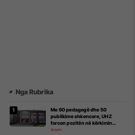
Nga Rubrika
Me 90 pedagogë dhe 50
publikime shkencore, UHZ
forcon pozitën në kërkimin
ndërkombëtar
Arsim