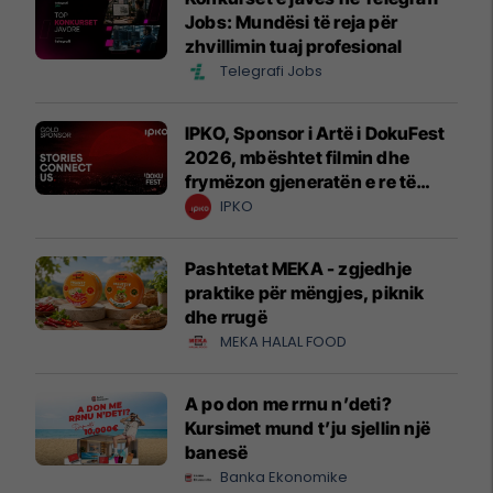
Jobs: Mundësi të reja për
zhvillimin tuaj profesional
Telegrafi Jobs
IPKO, Sponsor i Artë i DokuFest
2026, mbështet filmin dhe
frymëzon gjeneratën e re të
krijuesve
IPKO
Pashtetat MEKA - zgjedhje
praktike për mëngjes, piknik
dhe rrugë
MEKA HALAL FOOD
A po don me rrnu n’deti?
Kursimet mund t’ju sjellin një
banesë
Banka Ekonomike