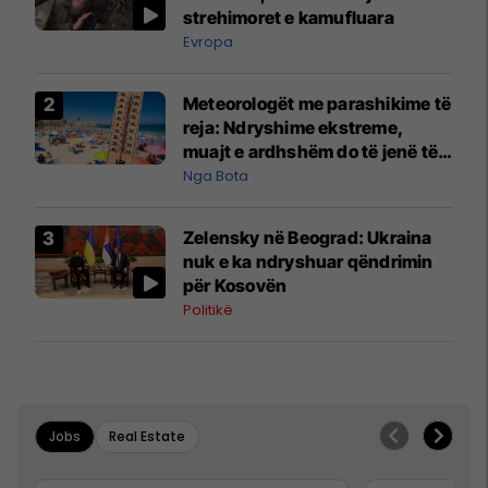
strehimoret e kamufluara
Evropa
Meteorologët me parashikime të
reja: Ndryshime ekstreme,
muajt e ardhshëm do të jenë të
pazakontë
Nga Bota
Zelensky në Beograd: Ukraina
nuk e ka ndryshuar qëndrimin
për Kosovën
Politikë
Jobs
Real Estate