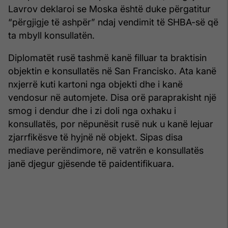
Lavrov deklaroi se Moska është duke përgatitur
“përgjigje të ashpër” ndaj vendimit të SHBA-së që
ta mbyll konsullatën.
Diplomatët rusë tashmë kanë filluar ta braktisin
objektin e konsullatës në San Francisko. Ata kanë
nxjerrë kuti kartoni nga objekti dhe i kanë
vendosur në automjete. Disa orë paraprakisht një
smog i dendur dhe i zi doli nga oxhaku i
konsullatës, por nëpunësit rusë nuk u kanë lejuar
zjarrfikësve të hyjnë në objekt. Sipas disa
mediave perëndimore, në vatrën e konsullatës
janë djegur gjësende të paidentifikuara.