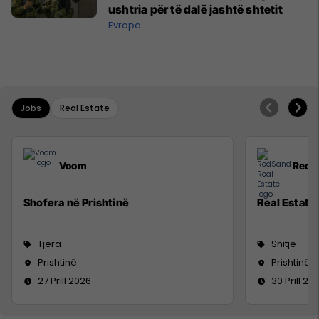
ushtria për të dalë jashtë shtetit
Evropa
Jobs
Real Estate
Voom
RedS
Shofera në Prishtinë
Real Estate
Tjera
Shitje
Prishtinë
Prishtinë
27 Prill 2026
30 Prill 20