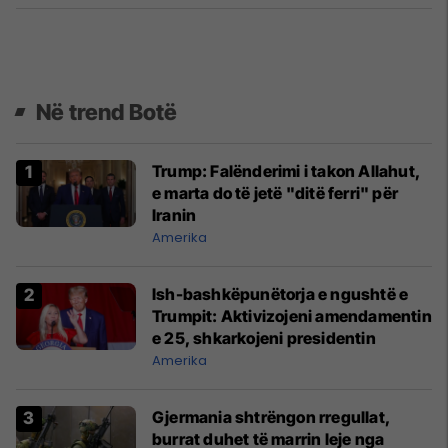
Në trend Botë
Trump: Falënderimi i takon Allahut,
e marta do të jetë "ditë ferri" për
Iranin
Amerika
Ish-bashkëpunëtorja e ngushtë e
Trumpit: Aktivizojeni amendamentin
e 25, shkarkojeni presidentin
Amerika
Gjermania shtrëngon rregullat,
burrat duhet të marrin leje nga