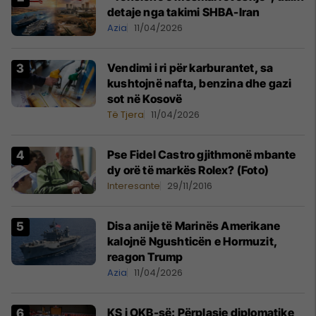
detaje nga takimi SHBA-Iran
Azia
11/04/2026
Vendimi i ri për karburantet, sa
kushtojnë nafta, benzina dhe gazi
sot në Kosovë
Të Tjera
11/04/2026
Pse Fidel Castro gjithmonë mbante
dy orë të markës Rolex? (Foto)
Interesante
29/11/2016
Disa anije të Marinës Amerikane
kalojnë Ngushticën e Hormuzit,
reagon Trump
Azia
11/04/2026
KS i OKB-së: Përplasje diplomatike