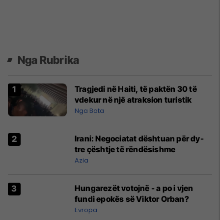
Nga Rubrika
Tragjedi në Haiti, të paktën 30 të
vdekur në një atraksion turistik
Nga Bota
Irani: Negociatat dështuan për dy-
tre çështje të rëndësishme
Azia
Hungarezët votojnë - a po i vjen
fundi epokës së Viktor Orban?
Evropa