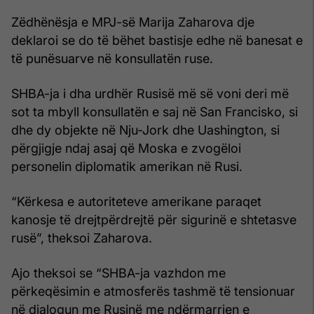
Zëdhënësja e MPJ-së Marija Zaharova dje
deklaroi se do të bëhet bastisje edhe në banesat e
të punësuarve në konsullatën ruse.
SHBA-ja i dha urdhër Rusisë më së voni deri më
sot ta mbyll konsullatën e saj në San Francisko, si
dhe dy objekte në Nju-Jork dhe Uashington, si
përgjigje ndaj asaj që Moska e zvogëloi
personelin diplomatik amerikan në Rusi.
“Kërkesa e autoriteteve amerikane paraqet
kanosje të drejtpërdrejtë për sigurinë e shtetasve
rusë”, theksoi Zaharova.
Ajo theksoi se “SHBA-ja vazhdon me
përkeqësimin e atmosferës tashmë të tensionuar
në dialogun me Rusinë me ndërmarrjen e