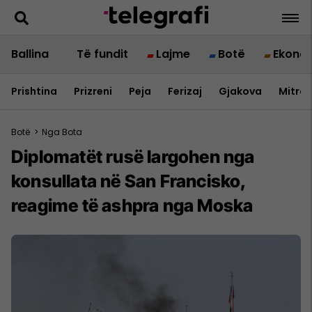
Ballina
Të fundit
Lajme
Botë
Ekono
Prishtina
Prizreni
Peja
Ferizaj
Gjakova
Mitrov
Botë
>
Nga Bota
Diplomatët rusë largohen nga
konsullata në San Francisko,
reagime të ashpra nga Moska