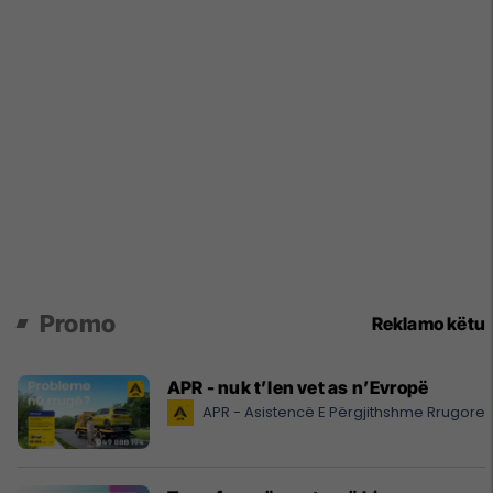
Promo
Reklamo këtu
APR - nuk t’len vet as n’Evropë
APR - Asistencë E Përgjithshme Rrugore