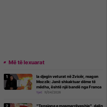
Më të lexuarat
Ia djegin veturat në Zvicër, reagon
Mozzik: Janë shkaktuar dëme të
mëdha, është një bandë nga Franca
Yjet
11/04/2026
"Tensione e mosmarrëveshje", dalin