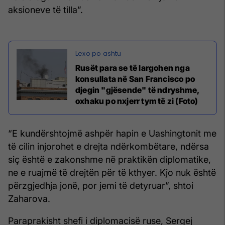
aksioneve të tilla”.
Rusët para se të largohen nga
konsullata në San Francisco po
djegin "gjësende" të ndryshme,
oxhaku po nxjerr tym të zi (Foto)
“E kundërshtojmë ashpër hapin e Uashingtonit me
të cilin injorohet e drejta ndërkombëtare, ndërsa
siç është e zakonshme në praktikën diplomatike,
ne e ruajmë të drejtën për të kthyer. Kjo nuk është
përzgjedhja jonë, por jemi të detyruar”, shtoi
Zaharova.
Paraprakisht shefi i diplomacisë ruse, Sergej