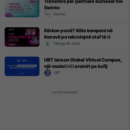
Transfere për partnerë biznesor me
Swinto
Swinto
Kërkon punë? Këto kompani në
Kosovë po rekrutojnë staf të ri
Telegrafi Jobs
UBT lanson Global Virtual Campus,
një model i ri i arsimit pa kufij
UBT