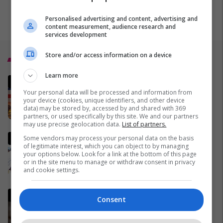
Personalised advertising and content, advertising and
content measurement, audience research and
services development
Store and/or access information on a device
Top 5
Learn more
MINUTË PAS MINUTE -
Dështojnë negociatat, lufta në
Your personal data will be processed and information from
your device (cookies, unique identifiers, and other device
Iran vazhdon
data) may be stored by, accessed by and shared with 369
02/04/2026
partners, or used specifically by this site. We and our partners
may use precise geolocation data.
List of partners.
Pse Fidel Castro gjithmonë
Some vendors may process your personal data on the basis
of legitimate interest, which you can object to by managing
mbante dy orë të markës
your options below. Look for a link at the bottom of this page
Rolex? (Foto)
or in the site menu to manage or withdraw consent in privacy
29/11/2016
and cookie settings.
Lideri i Iranit thyen heshtjen,
Consent
lëshon një deklaratë të rrallë
publike