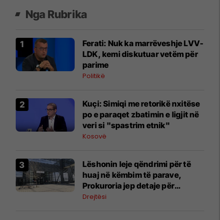
Nga Rubrika
Ferati: Nuk ka marrëveshje LVV-
LDK, kemi diskutuar vetëm për
parime
Politikë
Kuçi: Simiqi me retorikë nxitëse
po e paraqet zbatimin e ligjit në
veri si "spastrim etnik"
Kosovë
Lëshonin leje qëndrimi për të
huaj në këmbim të parave,
Prokuroria jep detaje për
zyrtarët e arrestuar të MPB-së
Drejtësi