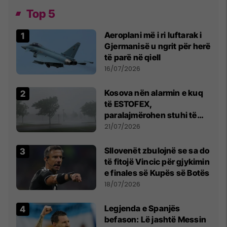
Top 5
Aeroplani më i ri luftarak i
Gjermanisë u ngrit për herë
të parë në qiell
16/07/2026
Kosova nën alarmin e kuq
të ESTOFEX,
paralajmërohen stuhi të
fuqishme me breshër dhe
21/07/2026
erëra të forta
Sllovenët zbulojnë se sa do
të fitojë Vincic për gjykimin
e finales së Kupës së Botës
18/07/2026
Legjenda e Spanjës
befason: Lë jashtë Messin