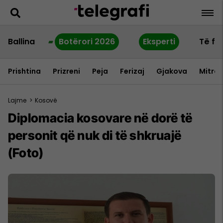
Ballina
Botërori 2026
Eksperti
Të fu
Prishtina
Prizreni
Peja
Ferizaj
Gjakova
Mitrov
Lajme
>
Kosovë
Diplomacia kosovare në dorë të
personit që nuk di të shkruajë
(Foto)