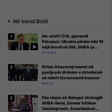
Në trend Botë
Ish-shefi i CIA, gjenerali
Petraeus: Ukraina përdor mbi 10
mijë dronë në ditë, SHBA-ja
mbetet shumë prapa në
Amerika
prodhim
Dritan Abazoviqi merret në
pyetje për dhënien e shtetësisë
së nderit biznesmenit kosovar
Mali i Zi
Pas nisjes së dialogut strategjik
SHBA-Serbi, Serwer kritikon
Uashingtonin: Anashkaluat