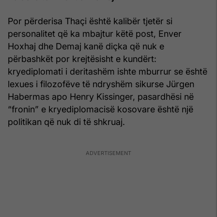
Por përderisa Thaçi është kalibër tjetër si
personalitet që ka mbajtur këtë post, Enver
Hoxhaj dhe Demaj kanë diçka që nuk e
përbashkët por krejtësisht e kundërt:
kryediplomati i deritashëm ishte mburrur se është
lexues i filozofëve të ndryshëm sikurse Jürgen
Habermas apo Henry Kissinger, pasardhësi në
“fronin” e kryediplomacisë kosovare është një
politikan që nuk di të shkruaj.