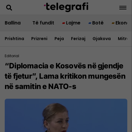
Ballina
Të fundit
Lajme
Botë
Ekono
Prishtina
Prizreni
Peja
Ferizaj
Gjakova
Mitrov
Editorial
“Diplomacia e Kosovës në gjendje
të fjetur”, Lama kritikon mungesën
në samitin e NATO-s