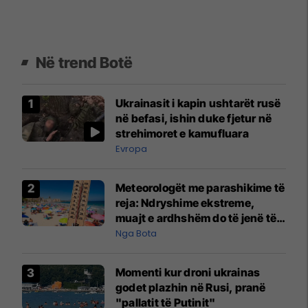
Në trend Botë
Ukrainasit i kapin ushtarët rusë
në befasi, ishin duke fjetur në
strehimoret e kamufluara
Evropa
Meteorologët me parashikime të
reja: Ndryshime ekstreme,
muajt e ardhshëm do të jenë të
pazakontë
Nga Bota
Momenti kur droni ukrainas
godet plazhin në Rusi, pranë
"pallatit të Putinit"