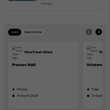
Evropa
Jobs
Real Estate
Viva Fresh Store
Viva F
Pranues Malli
Arkatare
Ferizaj
Pejë
19 Gusht 2026
31 Gusht 20