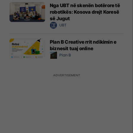
Nga UBT në skenën botërore të
robotikës: Kosova drejt Koresë
së Jugut
UBT
Plan B Creative rrit ndikimin e
biznesit tuaj online
Plan B