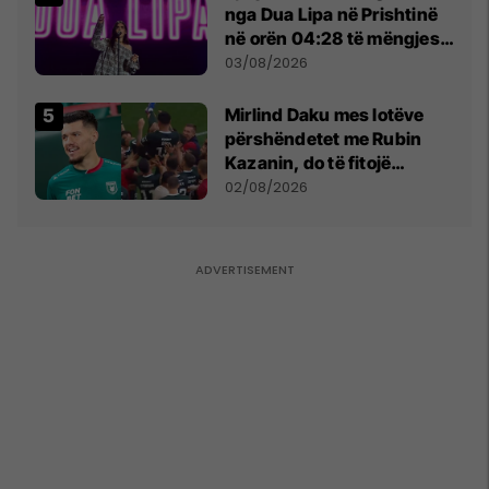
nga Dua Lipa në Prishtinë
në orën 04:28 të mëngjesit
- dhe bota digjitale serbe
03/08/2026
shpall gjendjen e luftës
Mirlind Daku mes lotëve
përshëndetet me Rubin
Kazanin, do të fitojë
miliona te Spartak Moska
02/08/2026