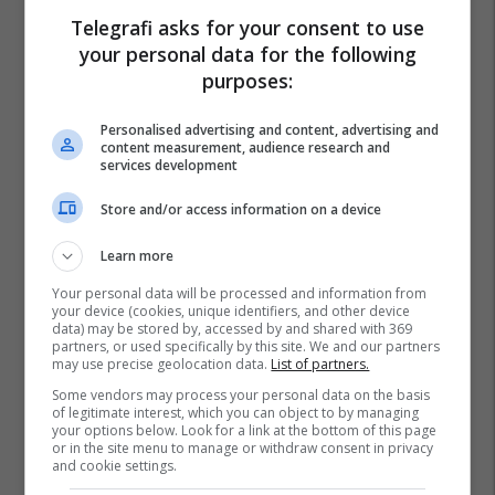
Telegrafi asks for your consent to use
your personal data for the following
purposes:
Personalised advertising and content, advertising and
content measurement, audience research and
services development
Store and/or access information on a device
Learn more
Your personal data will be processed and information from
your device (cookies, unique identifiers, and other device
data) may be stored by, accessed by and shared with 369
partners, or used specifically by this site. We and our partners
may use precise geolocation data.
List of partners.
Some vendors may process your personal data on the basis
of legitimate interest, which you can object to by managing
your options below. Look for a link at the bottom of this page
Alma Lama
or in the site menu to manage or withdraw consent in privacy
and cookie settings.