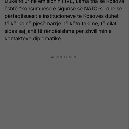
Duke folur në emisionin FIVE, Lama tha se Kosova
është “konsumuese e sigurisë së NATO-s” dhe se
përfaqësuesit e institucioneve të Kosovës duhet
të kërkojnë pjesëmarrje në këto takime, të cilat
sipas saj janë të rëndësishme për zhvillimin e
kontakteve diplomatike.