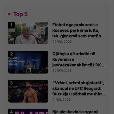
Top 5
Ftohet nga prokuroria e
Kosovës për krime lufte,
ish-gjenerali serb thotë se
dikush e tradhtoi në
02/08/2026
Beograd
Gjithçka që ndodhi në
Kuvendin e
jashtëzakonshëm të LDK-
së
30/07/2026
“Vrisni, vrisni shqiptarët”,
skandal në UFC Beograd:
Buzukja u përball me thirrje
anti-shqiptare nga
01/08/2026
tribunat
Një pleskavicë e ngrënë