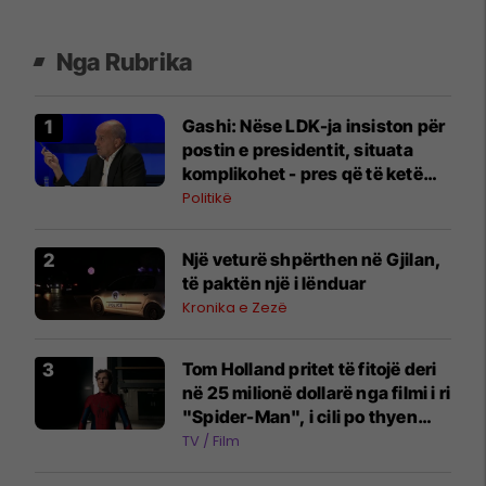
Nga Rubrika
Gashi: Nëse LDK-ja insiston për
postin e presidentit, situata
komplikohet - pres që të ketë
lëshim
Politikë
Një veturë shpërthen në Gjilan,
të paktën një i lënduar
Kronika e Zezë
Tom Holland pritet të fitojë deri
në 25 milionë dollarë nga filmi i ri
"Spider-Man", i cili po thyen
rekorde në kinema
TV / Film