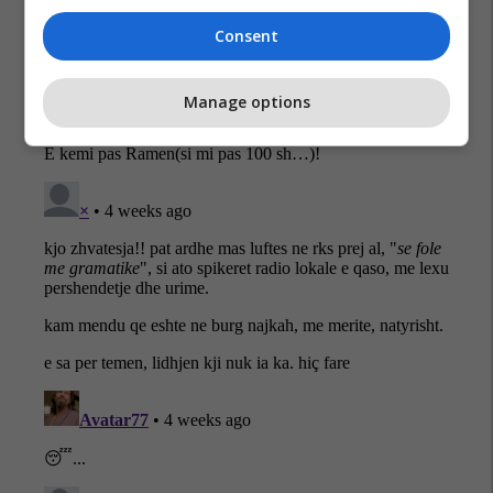
Consent
Manage options