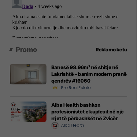
Promo
Reklamo këtu
Banesë 98.96m² në shitje në
Lakrishtë – banim modern pranë
qendrës #16060
Pro Real Estate
Alba Health bashkon
profesionistët e kujdesit në një
rrjet të përbashkët në Zvicër
Alba Health