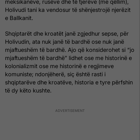
meksikanëve, rusëve dhe të tjerëve (me qëllim),
Holivudi tani ka vendosur të shënjestrojë njerëzit
e Ballkanit.
Shqiptarët dhe kroatët janë zgjedhur sepse, për
Holivudin, ata nuk janë të bardhë ose nuk janë
mjaftueshëm të bardhë. Ajo që konsiderohet si “jo
mjaftueshëm të bardhë” lidhet ose me historinë e
kolonializmit ose me historinë e regjimeve
komuniste; ndonjëherë, siç është rasti i
shqiptarëve dhe kroatëve, historia e tyre përfshin
të dy këto kushte.