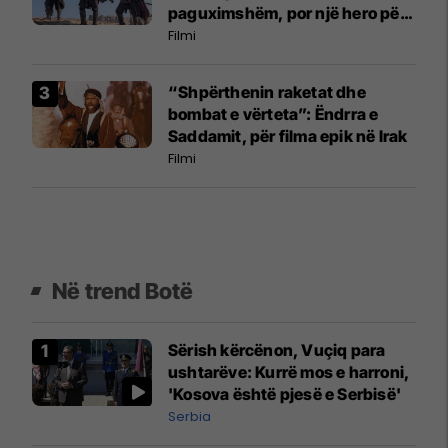
paguximshëm, por një hero për
kohën tonë
Filmi
“Shpërthenin raketat dhe
bombat e vërteta”: Ëndrra e
Saddamit, për filma epik në Irak
Filmi
Në trend Botë
Sërish kërcënon, Vuçiq para
ushtarëve: Kurrë mos e harroni,
'Kosova është pjesë e Serbisë'
Serbia