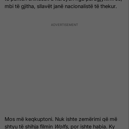
mbi të gjitha, sllavët janë nacionalistë të thekur.
Mos më keqkuptoni. Nuk ishte zemërimi që më
shtyu të shihja filmin
Wolfs
, por ishte habia. Ky