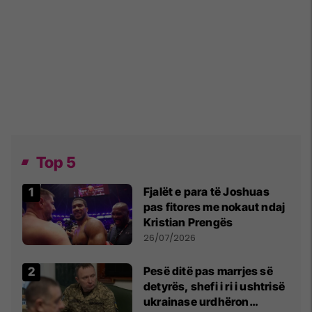
Top 5
Fjalët e para të Joshuas
pas fitores me nokaut ndaj
Kristian Prengës
26/07/2026
Pesë ditë pas marrjes së
detyrës, shefi i ri i ushtrisë
ukrainase urdhëron