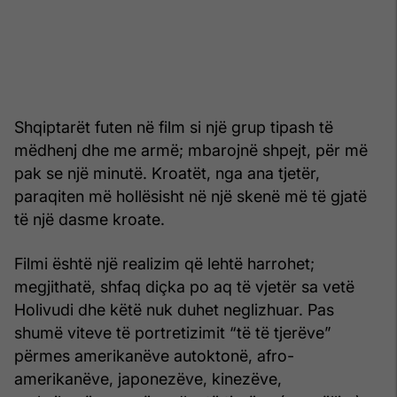
Shqiptarët futen në film si një grup tipash të
mëdhenj dhe me armë; mbarojnë shpejt, për më
pak se një minutë. Kroatët, nga ana tjetër,
paraqiten më hollësisht në një skenë më të gjatë
të një dasme kroate.
Filmi është një realizim që lehtë harrohet;
megjithatë, shfaq diçka po aq të vjetër sa vetë
Holivudi dhe këtë nuk duhet neglizhuar. Pas
shumë viteve të portretizimit “të të tjerëve”
përmes amerikanëve autoktonë, afro-
amerikanëve, japonezëve, kinezëve,