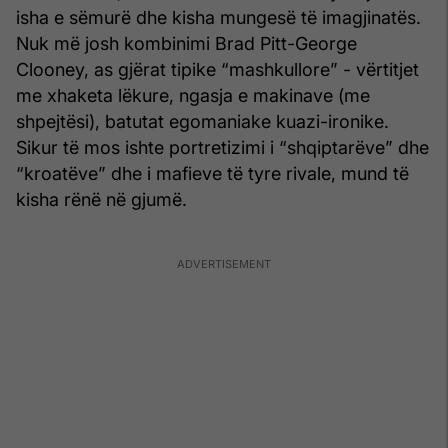
isha e sëmurë dhe kisha mungesë të imagjinatës.
Nuk më josh kombinimi Brad Pitt-George
Clooney, as gjërat tipike “mashkullore” - vërtitjet
me xhaketa lëkure, ngasja e makinave (me
shpejtësi), batutat egomaniake kuazi-ironike.
Sikur të mos ishte portretizimi i “shqiptarëve” dhe
“kroatëve” dhe i mafieve të tyre rivale, mund të
kisha rënë në gjumë.