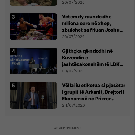
kontroll të madh
26/07/2026
Vetëm dy raunde dhe
miliona euro në xhep,
zbulohet sa fituan Joshua
e Prenga
26/07/2026
Gjithçka që ndodhi në
Kuvendin e
jashtëzakonshëm të LDK-
së
30/07/2026
Vëllai iu etiketua si pjesëtar
i grupit të Arkanit, Drejtori i
Ekonomisë në Prizren
mohon pretendimet
24/07/2026