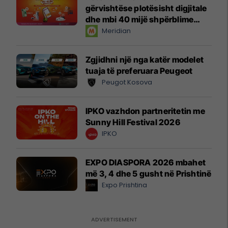
gërvishtëse plotësisht digjitale
dhe mbi 40 mijë shpërblime
instant!
Meridian
Zgjidhni një nga katër modelet
tuaja të preferuara Peugeot
Peugot Kosova
IPKO vazhdon partneritetin me
Sunny Hill Festival 2026
IPKO
EXPO DIASPORA 2026 mbahet
më 3, 4 dhe 5 gusht në Prishtinë
Expo Prishtina