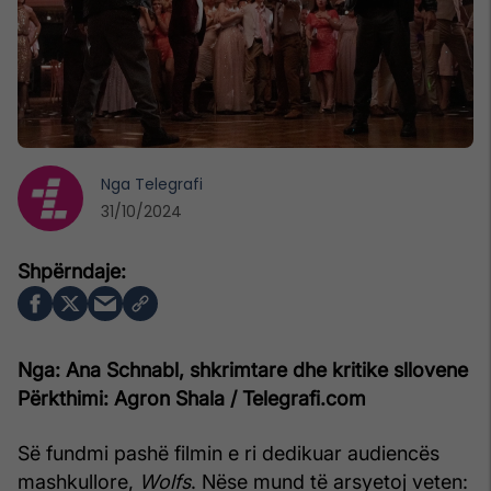
Nga
Telegrafi
31/10/2024
Nga: Ana Schnabl, shkrimtare dhe kritike sllovene
Përkthimi: Agron Shala / Telegrafi.com
Së fundmi pashë filmin e ri dedikuar audiencës
mashkullore,
Wolfs
. Nëse mund të arsyetoj veten: