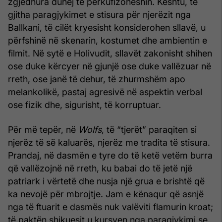
zgjedhura duhej të përkufizoheshin. Kështu, të
gjitha paragjykimet e stisura për njerëzit nga
Ballkani, të cilët kryesisht konsiderohen sllavë, u
përfshinë në skenarin, kostumet dhe ambientin e
filmit. Në sytë e Holivudit, sllavët zakonisht shihen
ose duke kërcyer në gjunjë ose duke vallëzuar në
rreth, ose janë të dehur, të zhurmshëm apo
melankolikë, pastaj agresivë në aspektin verbal
ose fizik dhe, sigurisht, të korruptuar.
Për më tepër, në
Wolfs
, të “tjerët” paraqiten si
njerëz të së kaluarës, njerëz me tradita të stisura.
Prandaj, në dasmën e tyre do të ketë vetëm burra
që vallëzojnë në rreth, ku babai do të jetë një
patriark i vërtetë dhe nusja një grua e brishtë që
ka nevojë për mbrojtje. Jam e kënaqur që asnjë
nga të ftuarit e dasmës nuk valëviti flamurin kroat;
të paktën shikuesit u kursyen nga paragjykimi se,