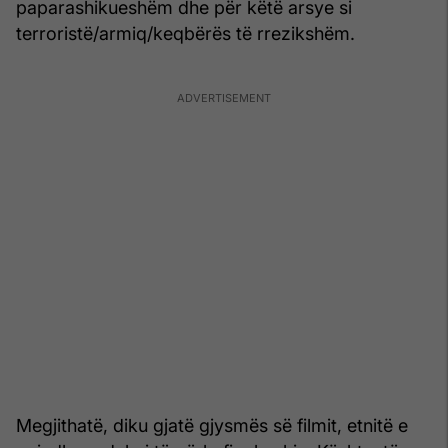
paparashikueshëm dhe për këtë arsye si
terroristë/armiq/keqbërës të rrezikshëm.
Megjithatë, diku gjatë gjysmës së filmit, etnitë e