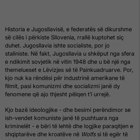
Historia e Jugosllavisë, e federatës së dikurshme
së cilës i përkiste Sllovenia, rrallë kuptohet siç
duhet. Jugosllavia ishte socialiste, por jo
staliniste. Në fakt, Jugosllavia u shkëput nga sfera
e ndikimit sovjetik në vitin 1948 dhe u bë një nga
themelueset e Lëvizjes së të Painkuadruarve. Por,
kjo nuk ka rëndësi për industrinë amerikane të
filmit, pasi komunizmi dhe socializmi janë dy
fenomene që ajo thjesht pëlqen t’i urrejë.
Kjo bazë ideologjike - dhe besimi perëndimor se
ish-vendet komuniste janë të pushtuara nga
kriminelët - e bëri të lehtë dhe logjike paraqitjen e
shqiptarëve dhe kroatëve në
Wolfs
si të egër të