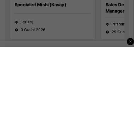
Specialist Mishi (Kasap)
Sales Devel
Manager
Ferizaj
Prishtinë
3 Gusht 2026
29 Gusht 2
×