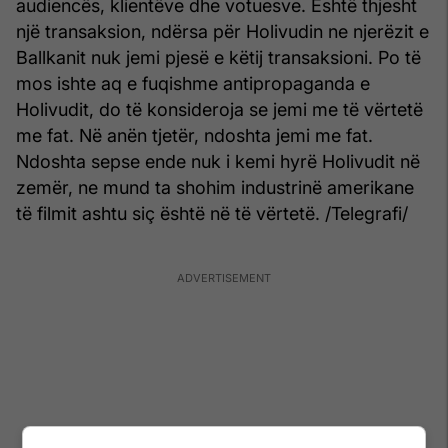
audiencës, klientëve dhe votuesve. Është thjesht
një transaksion, ndërsa për Holivudin ne njerëzit e
Ballkanit nuk jemi pjesë e këtij transaksioni. Po të
mos ishte aq e fuqishme antipropaganda e
Holivudit, do të konsideroja se jemi me të vërtetë
me fat. Në anën tjetër, ndoshta jemi me fat.
Ndoshta sepse ende nuk i kemi hyrë Holivudit në
zemër, ne mund ta shohim industrinë amerikane
të filmit ashtu siç është në të vërtetë. /Telegrafi/