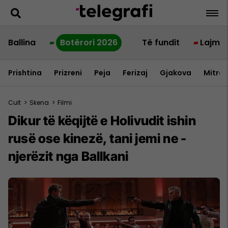
Ballina
Botërori 2026
Të fundit
Lajme
Prishtina
Prizreni
Peja
Ferizaj
Gjakova
Mitrov
Cult
>
Skena
>
Filmi
Dikur të këqijtë e Holivudit ishin
rusë ose kinezë, tani jemi ne -
njerëzit nga Ballkani