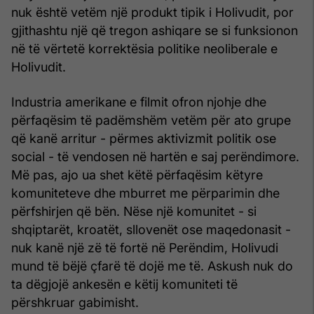
nuk është vetëm një produkt tipik i Holivudit, por
gjithashtu një që tregon ashiqare se si funksionon
në të vërtetë korrektësia politike neoliberale e
Holivudit.
Industria amerikane e filmit ofron njohje dhe
përfaqësim të padëmshëm vetëm për ato grupe
që kanë arritur - përmes aktivizmit politik ose
social - të vendosen në hartën e saj perëndimore.
Më pas, ajo ua shet këtë përfaqësim këtyre
komuniteteve dhe mburret me përparimin dhe
përfshirjen që bën. Nëse një komunitet - si
shqiptarët, kroatët, sllovenët ose maqedonasit -
nuk kanë një zë të fortë në Perëndim, Holivudi
mund të bëjë çfarë të dojë me të. Askush nuk do
ta dëgjojë ankesën e këtij komuniteti të
përshkruar gabimisht.