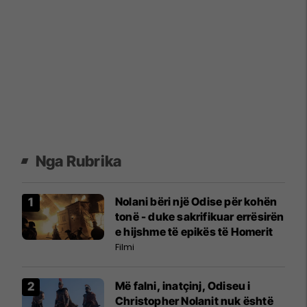
Nga Rubrika
Nolani bëri një Odise për kohën
tonë - duke sakrifikuar errësirën
e hijshme të epikës të Homerit
Filmi
Më falni, inatçinj, Odiseu i
Christopher Nolanit nuk është