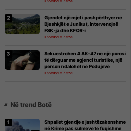
Kronika e Zezë
Gjendet një mjet i pashpërthyer në
Bjeshkjët e Junikut, intervenojnë
FSK-ja dhe KFOR-i
Kronika e Zezë
Sekuestrohen 4 AK-47 në një porosi
të dërguar me agjenci turistike, një
person ndalohet në Podujevë
Kronika e Zezë
Në trend Botë
Shpallet gjendje e jashtëzakonshme
në Krime pas sulmeve të fuqishme