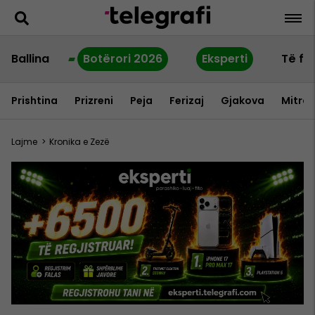
Ballina
Botërori 2026
Eksperti
Të fu
Prishtina
Prizreni
Peja
Ferizaj
Gjakova
Mitrov
Lajme
>
Kronika e Zezë