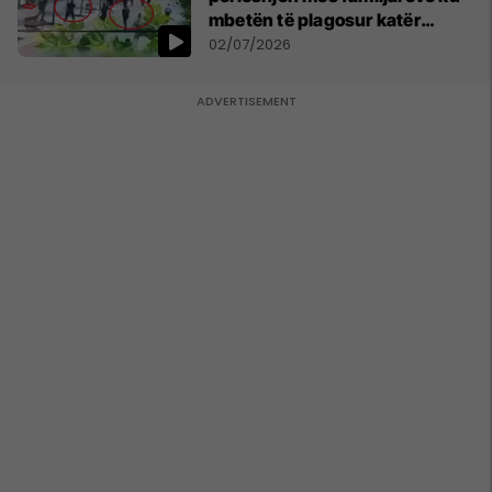
mbetën të plagosur katër
persona
02/07/2026