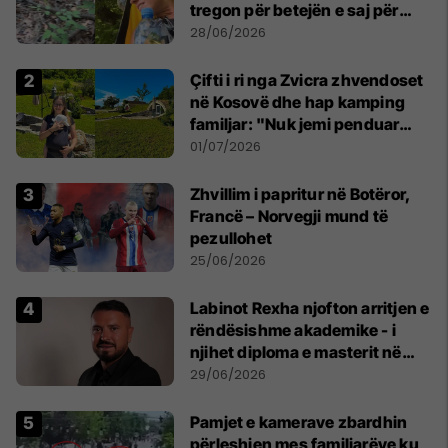
tregon për betejën e saj për
mbijetesë
28/06/2026
Çifti i ri nga Zvicra zhvendoset
në Kosovë dhe hap kamping
familjar: "Nuk jemi penduar
asnjë ditë"
01/07/2026
Zhvillim i papritur në Botëror,
Francë – Norvegji mund të
pezullohet
25/06/2026
Labinot Rexha njofton arritjen e
rëndësishme akademike - i
njihet diploma e masterit në
Psikologji në Zvicër
29/06/2026
Pamjet e kamerave zbardhin
përleshjen mes familjarëve ku