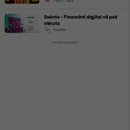
Vipa Chips
Swinto – Financimi digjital në pak
minuta
Swinto