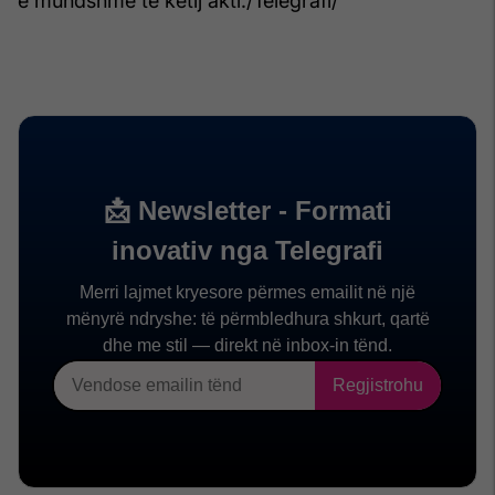
e mundshme të këtij akti./Telegrafi/