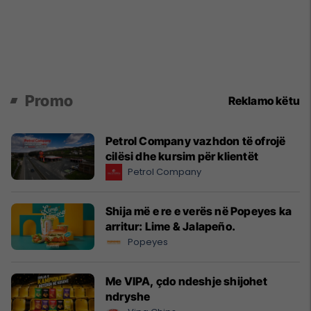
Promo
Reklamo këtu
Petrol Company vazhdon të ofrojë
cilësi dhe kursim për klientët
Petrol Company
Shija më e re e verës në Popeyes ka
arritur: Lime & Jalapeño.
Popeyes
Me VIPA, çdo ndeshje shijohet
ndryshe