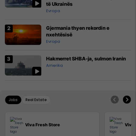
të Ukrainës
Evropa
Gjermania thyen rekordin e
nxehtësisë
Evropa
Hakmerret SHBA-ja, sulmon Iranin
Amerika
Jobs
Real Estate
Viva Fresh Store
Viva 