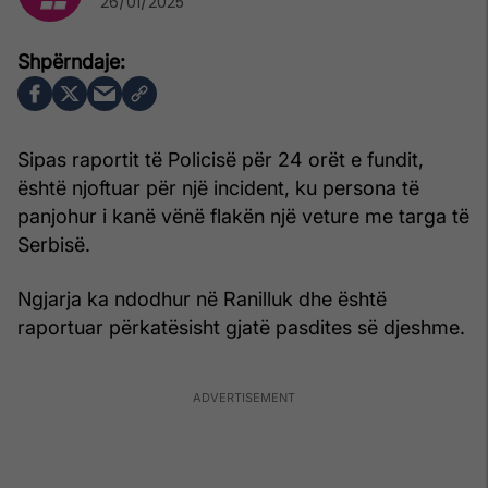
26/01/2025
Sipas raportit të Policisë për 24 orët e fundit,
është njoftuar për një incident, ku persona të
panjohur i kanë vënë flakën një veture me targa të
Serbisë.
Ngjarja ka ndodhur në Ranilluk dhe është
raportuar përkatësisht gjatë pasdites së djeshme.