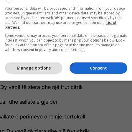
ës, si dhe të shmanget tërësisht konsumimi i
Your personal data will be processed and information from your device
(cookies, unique identifiers, and other device data) may be stored by,
accessed by and shared with 369 partners, or used specifically by this
site. We and our partners may use precise geolocation data.
List of
partners.
juaj për dy javët e ardhshme. Shijojeni!
Some vendors may process your personal data on the basis of legitimate
interest, which you can object to by managing your options below. Look
në:
Mëngjes:
Dy vezë të ziera dhe një fryt citrik
for a link at the bottom of this page or in the site menu to manage or
withdraw consent in privacy and cookie settings.
he dy rriska bukë me miell të pasitur
Manage options
Consent
uar dhe sallatë e madhe
:
Dy vezë të ziera dhe një frut citrik
uar dhe sallatë e gjelbër
allatë e perimeve dhe një portokall
es:
Dy vezë të ziera dhe një fryt citrik