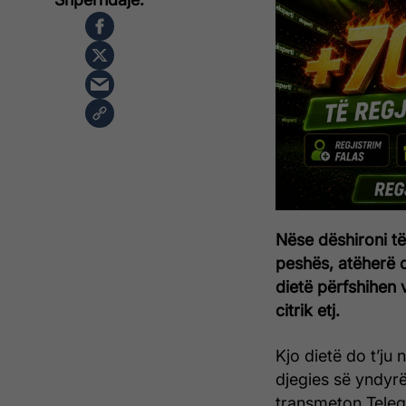
Nëse dëshironi të
peshës, atëherë d
dietë përfshihen 
citrik etj.
Kjo dietë do t’ju
djegies së yndyrë
transmeton Telegr