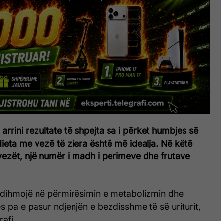
 arrini rezultate të shpejta sa i përket humbjes së
ieta me vezë të ziera është më idealja. Në këtë
vezët, një numër i madh i perimeve dhe frutave
 ndihmojë në përmirësimin e metabolizmin dhe
s pa e pasur ndjenjën e bezdisshme të së uriturit,
afi.