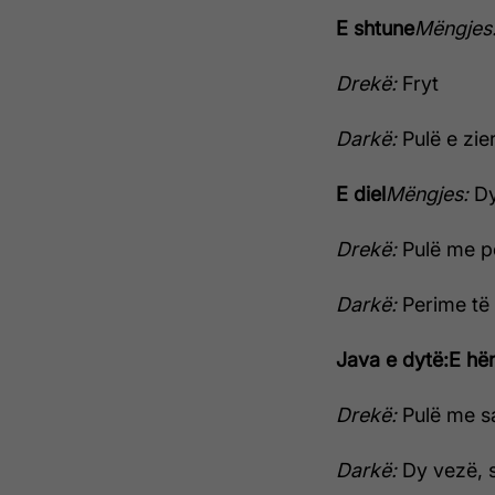
E shtune
Mëngjes
Drekë:
Fryt
Darkë:
Pulë e zie
E diel
Mëngjes:
Dy
Drekë:
Pulë me pe
Darkë:
Perime të 
Java e dytë:
E hë
Drekë:
Pulë me s
Darkë:
Dy vezë, s