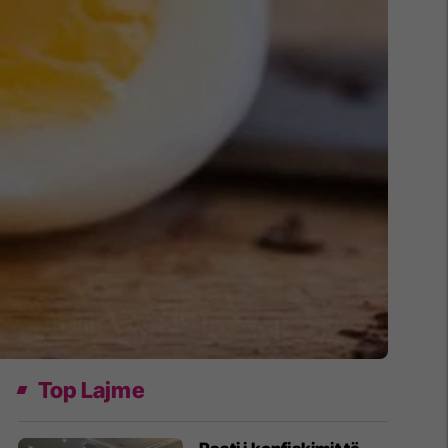
Top Lajme