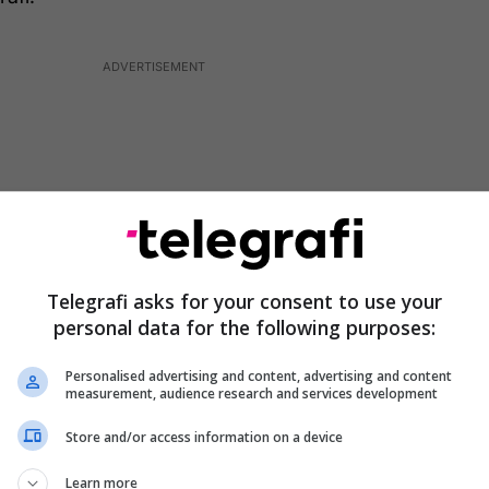
Telegrafi asks for your consent to use your
personal data for the following purposes:
Personalised advertising and content, advertising and content
measurement, audience research and services development
diete janë shumë të thjeshta. Si në çdo dietë tjetër,
Store and/or access information on a device
ni ‘mbeturina’, siç janë: hamburgerët, gjërat e ëmbla,
tj. Është e nevojshme të kufizohet konsumimi i
Learn more