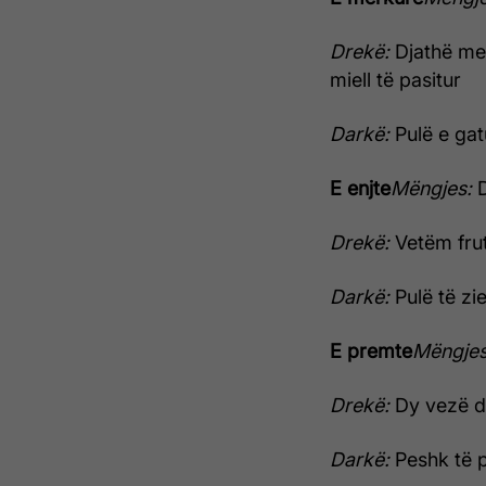
Drekë:
Djathë me
miell të pasitur
Darkë:
Pulë e gat
E enjte
Mëngjes:
D
Drekë:
Vetëm fru
Darkë:
Pulë të zi
E premte
Mëngje
Drekë:
Dy vezë d
Darkë:
Peshk të p