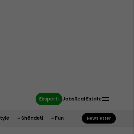
Eksperti
Jobs
Real Estate
style
Shëndeti
Fun
Newsletter