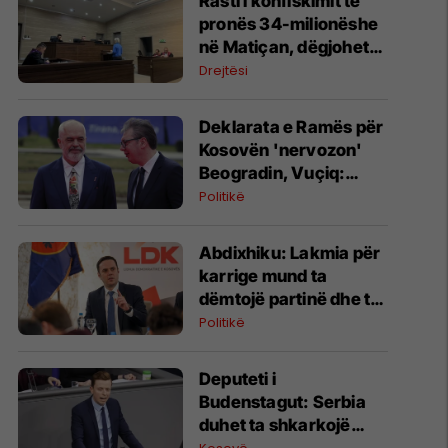
Rasti i konfiskimit të
pronës 34-milionëshe
në Matiçan, dëgjohet
ekspertja e forenzikës
Drejtësi
Deklarata e Ramës për
Kosovën 'nervozon'
Beogradin, Vuçiq:
Realiteti nuk është i
Politikë
lehtë për ne
Abdixhiku: Lakmia për
karrige mund ta
dëmtojë partinë dhe ta
çojë Kosovën drejt
Politikë
zgjedhjeve të reja
Deputeti i
Budenstagut: Serbia
duhet ta shkarkojë