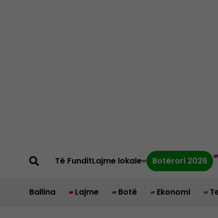
Të Fundit
Lajme lokale
Botërori 2026
Ballina
Lajme
Botë
Ekonomi
T