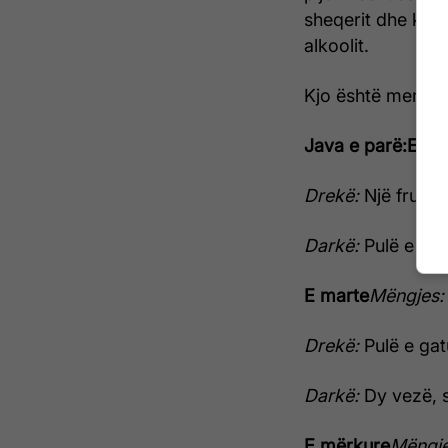
sheqerit dhe krip
alkoolit.
Kjo është menyja 
Java e parë:
E hë
Drekë:
Një frut d
Darkë:
Pulë e gat
E marte
Mëngjes
Drekë:
Pulë e gat
Darkë:
Dy vezë, s
E mërkure
Mëngj