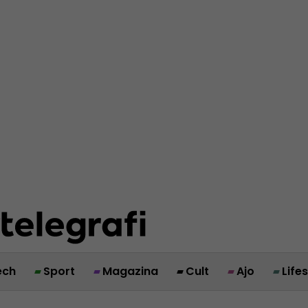
ech
Sport
Magazina
Cult
Ajo
Life