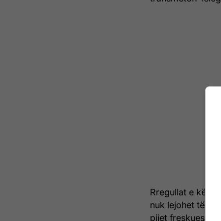
Rregullat e kësaj 
nuk lejohet të ha
pijet freskuese e