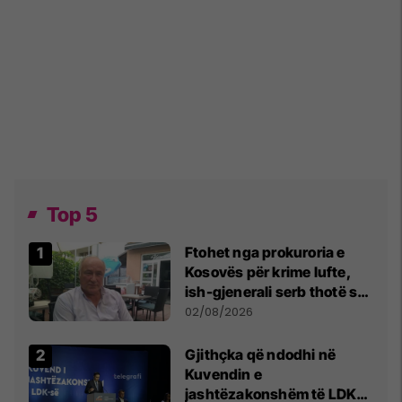
Top 5
Ftohet nga prokuroria e
Kosovës për krime lufte,
ish-gjenerali serb thotë se
dikush e tradhtoi në
02/08/2026
Beograd
Gjithçka që ndodhi në
Kuvendin e
jashtëzakonshëm të LDK-