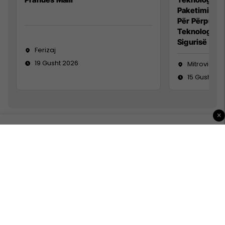
Paketimin e 
Për Përpunim
Teknolog/e 
Sigurisë së 
Ferizaj
19 Gusht 2026
Mitrovicë
15 Gusht 20
×