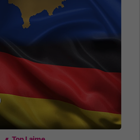
Top Lajme