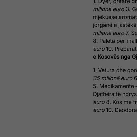
1. Dyer, dritare d
milionë euro
3. Gr
mjekuese aromat
jorganë e jastëk
milionë euro
7. S
8. Paleta për mal
euro
10. Preparat
e Kosovës nga Gj
1. Vetura dhe go
35 milionë euro
6
5. Medikamente 
Djathëra të ndry
euro
8. Kos me f
euro
10. Deodora