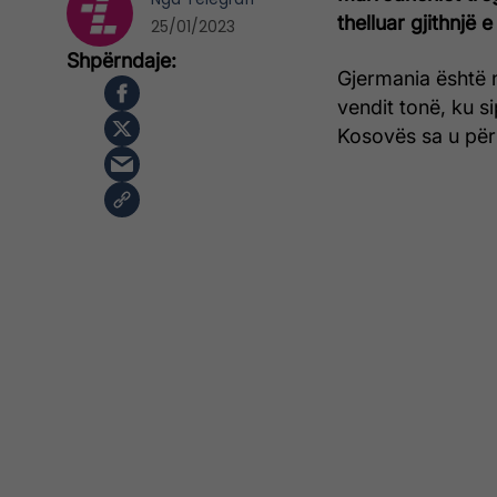
thelluar gjithnjë 
25/01/2023
Gjermania është 
vendit tonë, ku s
Kosovës sa u për