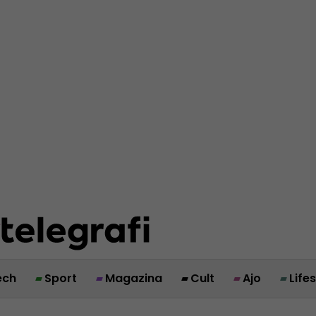
ech
Sport
Magazina
Cult
Ajo
Life