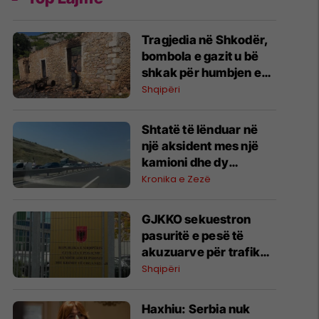
Tragjedia në Shkodër,
bombola e gazit u bë
shkak për humbjen e
jetës së nënës dhe dy
Shqipëri
fëmijëve
Shtatë të lënduar në
një aksident mes një
kamioni dhe dy
veturave në
Kronika e Zezë
autostradën “Ibrahim
Rugova”
GJKKO sekuestron
pasuritë e pesë të
akuzuarve për trafik
droge, bllokohen
Shqipëri
banesa, vetura dhe
llogari bankare
Haxhiu: Serbia nuk