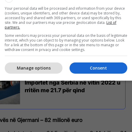
eksporteve.
Your personal data will be processed and information from your device
(cookies, unique identifiers, and other device data) may be stored by,
re që bizneset tona eksportuan në gjermani janë
accessed by and shared with 369 partners, or used specifically by this
site. We and our partners may use precise geolocation data.
List of
bilie. Një vend të rëndësishëm në eksportet e
partners.
mani zunë edhe bimët mjekuese aromatike.
Some vendors may process your personal data on the basis of legitimate
interest, which you can object to by managing your options below. Look
for a link at the bottom of this page or in the site menu to manage or
neset e Kosovës kanë fituar duke importuar speca
withdraw consent in privacy and cookie settings.
 vitit që sapo lamë pas.
Manage options
Consent
Importet nga Serbia në vitin 2022 u
rritën me 21.7 për qind
vës në Gjermani – 82 milionë euro