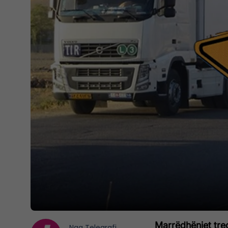
Marrëdhëniet tre
Nga
Telegrafi