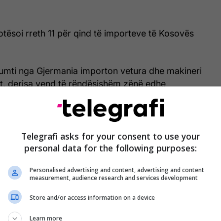
otësoi rreth 11 për qind të importeve të Kosovës
mti nga Gjermania importon vetura dhe makineri
tit, derisa vend të rëndësishëm zënë edhe
ndryshme mjekësore dhe duhani.
Telegrafi asks for your consent to use your
Tregtia Kosovë-Shqipëri, top 15
personal data for the following purposes:
produktet e eksportuara dhe ato të
importuara gjatë vitit 2022
Personalised advertising and content, advertising and content
measurement, audience research and services development
Store and/or access information on a device
sova në Gjermani gjatë vitit 2022 eksportoi mallra
 milionë euro apo 9.5 për qind e vlerës së
Learn more