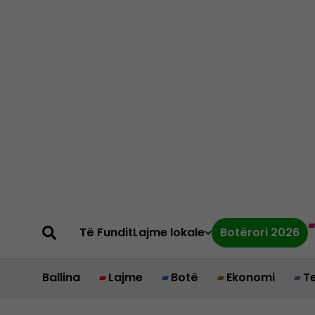
Të Fundit
Lajme lokale
Botërori 2026
Ballina
Lajme
Botë
Ekonomi
T