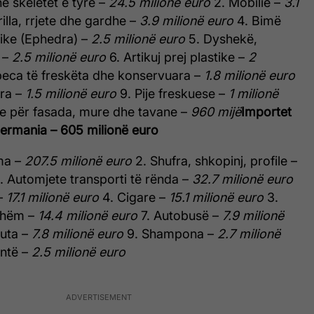
he skeletet e tyre –
24.5 milionë euro
2. Mobilie –
3.1
illa, rrjete dhe gardhe –
3.9 milionë euro
4. Bimë
ike (Ephedra) –
2.5 milionë euro
5. Dyshekë,
ë –
2.5 milionë euro
6. Artikuj prej plastike –
2
peca të freskëta dhe konservuara –
1.8 milionë euro
lra –
1.5 milionë euro
9. Pije freskuese –
1 milionë
e për fasada, mure dhe tavane –
960 mijë
Importet
ermania – 605 milionë euro
ma –
207.5 milionë euro
2. Shufra, shkopinj, profile –
. Automjete transporti të rënda –
32.7 milionë euro
–
17.1 milionë euro
4. Cigare –
15.1 milionë euro
3.
shëm –
14.4 milionë euro
7. Autobusë –
7.9 milionë
ruta –
7.8 milionë euro
9. Shampona –
2.7 milionë
ntë –
2.5 milionë euro