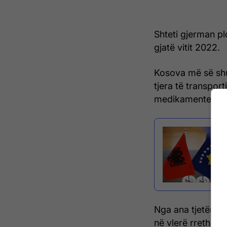
Shteti gjerman pl
gjatë vitit 2022.
Kosova më së shu
tjera të transpor
medikamentet e 
Nga ana tjetër Ko
në vlerë rreth 82