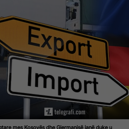
gtare mes Kosovës dhe Gjermanisë janë duke u