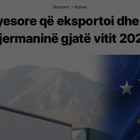
Ekonomi
>
Biznes
yesore që eksportoi dh
jermaninë gjatë vitit 20